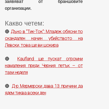
заявяват от браншовите
организации.
Какво четем:
Дъно в "Тик-Ток": Младеж обясни по
🔴
скандален начин убийството на
Левски, това ще ви шокира
Kaufland ще пускат огромни
🔴
намаления преди Черния петък – от
тази неделя
Д-р Мермерски дава 13 причини да
🔴
ядем тиква всеки ден