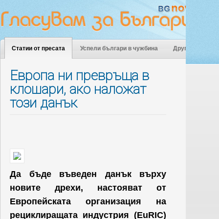
Статии от пресата
Успели българи в чужбина
Други
Европа ни превръща в
клошари, ако наложат
този данък
Да бъде въведен данък върху
новите дрехи, настояват от
Европейската организация на
рециклиращата индустрия (EuRIC)