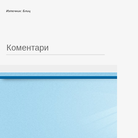
Източник: Блиц
Коментари
© 20