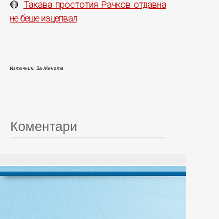
Такава простотия Рачков отдавна
🔴
не беше изцепвал
Източник: За Жената
Коментари
© 20