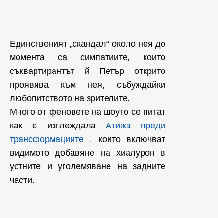
Единственият „скандал“ около нея до
момента са симпатиите, които
съквартирантът й Петър открито
проявява към нея, събуждайки
любопитството на зрителите.
Много от феновете на шоуто се питат
как е изглеждала
Атижа преди
трансформациите
, които включват
видимото добавяне на хиалурон в
устните и уголемяване на задните
части.