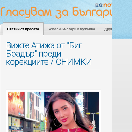
Статии от пресата
Успели българи в чужбина
Други
Вижте Атижа от "Биг
Брадър" преди
корекциите / СНИМКИ