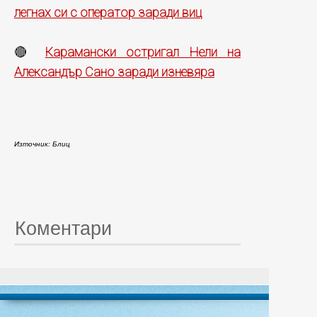
легнах си с оператор заради виц
Карамански остригал Нели на
🔴
Александър Сано заради изневяра
Източник: Блиц
Коментари
© 20