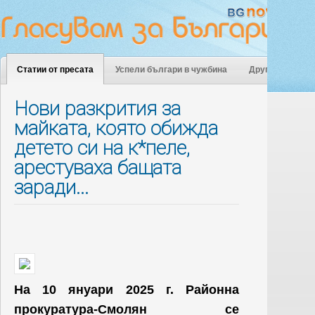
Статии от пресата
Успели българи в чужбина
Други
Нови разкрития за
майката, която обижда
детето си на к*пеле,
арестуваха бащата
заради...
На 10 януари 2025 г. Районна
прокуратура-Смолян се