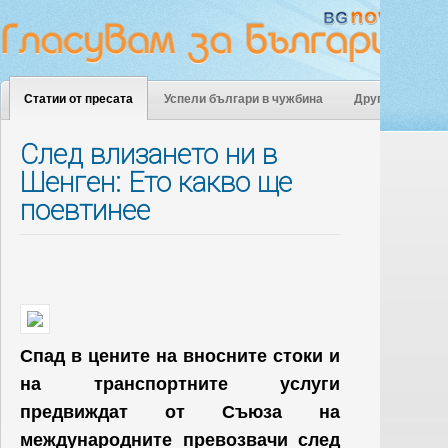
Статии от пресата
Успели българи в чужбина
Други
След влизането ни в
Шенген: Ето какво ще
поевтинее
Спад в цените на вносните стоки и
на транспортните услуги
предвиждат от Съюза на
международните превозвачи след