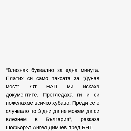
"Влезнах буквално за една минута.
Платих си само таксата за "Дунав
мост". От НАП ми искаха
документите. Прегледаха ги и си
пожелахме всичко хубаво. Преди се е
случвало по 3 дни да не можем да си
влезнем в България", разказа
шофьорът Ангел Димчев пред БНТ.