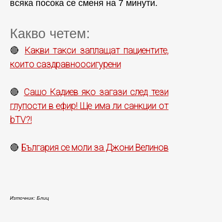
всяка посока се сменя на 7 минути.
Какво четем:
Какви такси заплащат пациентите,
🔴
които саздравноосигурени
Сашо Кадиев яко загази след тези
🔴
глупости в ефир! Ще има ли санкции от
bTV?!
България се моли за Джони Велинов
🔴
Източник: Блиц