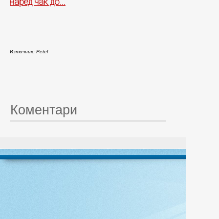
наред чак до...
Източник: Petel
Коментари
© 20