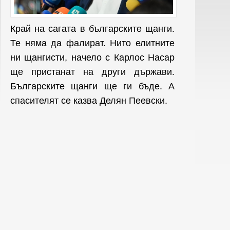
Край на сагата в българските щанги.
Те няма да фалират. Нито елитните
ни щангисти, начело с Карлос Насар
ще пристанат на други държави.
Българските щанги ще ги бъде. А
спасителят се казва Делян Пеевски.