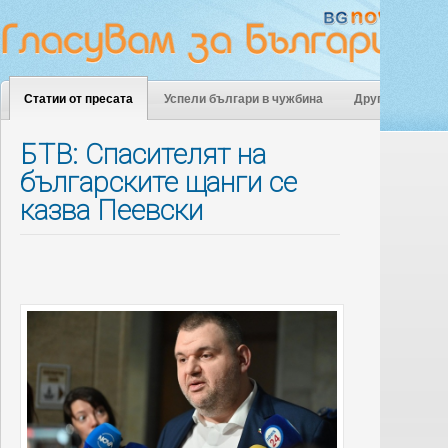
Статии от пресата
Успели българи в чужбина
Други
БТВ: Спасителят на
българските щанги се
казва Пеевски