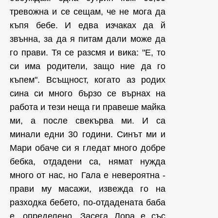
тревожна и се сещам, че не мога да
къпя бебе. И едва изчаках да й
звънна, за да я питам дали може да
го прави. Тя се разсмя и вика: "Е, то
си има родители, защо ние да го
къпем". Всъщност, когато аз родих
сина си много бързо се върнах на
работа и тези неща ги правеше майка
ми, а после свекърва ми. И са
минали едни 30 години. Синът ми и
Мари обаче си я гледат много добре
бебка, отдадени са, нямат нужда
много от нас, но Гала е невероятна -
прави му масажи, извежда го на
разходка бебето, по-отдадената баба
е, определено. Засега Лора е със