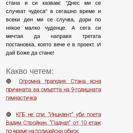
стана и си казвам: "Днес ми се
случват чудеса" в сегашно време и
всеки ден ми се случва, дори по
някое малко чуденце. А сега си
мечтая да направя третата
постановка, която вече е в проект. И
дай Боже да стане!
Какво четем:
Огромна трагедия: Стана ясна
🔴
причината за смъртта на 9-годишната
гимнастичка
КГБ не спи: "Инцидент" уби поета
🔴
Вадим Стройкин. "Паднал" от 10 етаж
по време на полицейски обиск