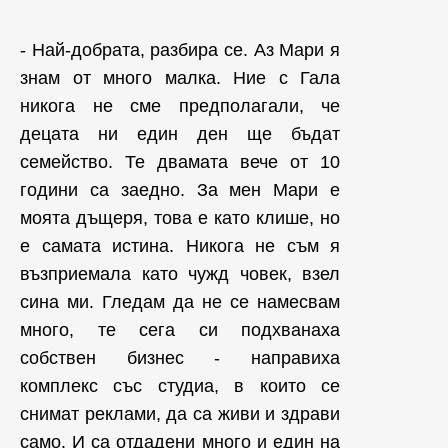
- Най-добрата, разбира се. Аз Мари я
знам от много малка. Ние с Гала
никога не сме предполагали, че
децата ни един ден ще бъдат
семейство. Те двамата вече от 10
години са заедно. За мен Мари е
моята дъщеря, това е като клише, но
е самата истина. Никога не съм я
възприемала като чужд човек, взел
сина ми. Гледам да не се намесвам
много, те сега си подхванаха
собствен бизнес - направиха
комплекс със студиа, в които се
снимат реклами, да са живи и здрави
само. И са отдадени много и един на