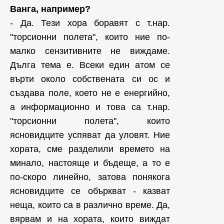
Ванга, например?
- Да. Тези хора боравят с т.нар.
"торсионни полета", които ние по-
малко сензитивните не виждаме.
Дълга тема е. Всеки един атом се
върти около собствената си ос и
създава поле, което не е енергийно,
а информационно и това са т.нар.
"торсионни полета", които
ясновидците успяват да уловят. Ние
хората, сме разделили времето на
минало, настояще и бъдеще, а то е
по-скоро линейно, затова понякога
ясновидците се объркват - казват
неща, които са в различно време. Да,
вярвам и на хората, които виждат