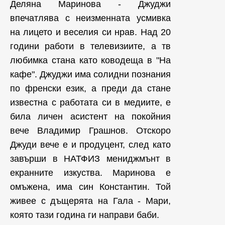
Деляна Маринова - Джуджи
впечатлява с неизменната усмивка
на лицето и веселия си нрав. Над 20
години работи в телевизиите, а тв
любимка стана като ководеща в "На
кафе". Джуджи има солидни познания
по френски език, а преди да стане
известна с работата си в медиите, е
била личен асистент на покойния
вече Владимир Грашнов. Отскоро
Джуди вече е и продуцент, след като
завърши в НАТФИЗ мениджмънт в
екранните изкуства. Маринова е
омъжена, има син Константин. Той
живее с дъщерята на Гала - Мари,
която тази година ги направи баби.