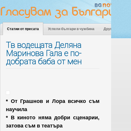
Статии от пресата
Успели българи в чужбина
Други
Тв водещата Деляна
Маринова Гала е по-
добрата баба от мен
* От Грашнов и Лора всичко съм
научила
* В киното няма добри сценарии,
затова съм в театъра