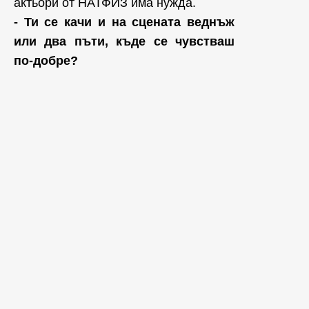
актьори от НАТФИЗ има нужда.
- Ти се качи и на сцената веднъж
или два пъти, къде се чувстваш
по-добре?