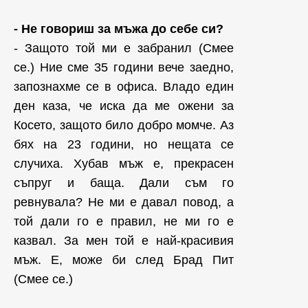
- Не говориш за мъжа до себе си?
- Защото той ми е забранил (Смее
се.) Ние сме 35 години вече заедно,
запознахме се в офиса. Владо един
ден каза, че иска да ме ожени за
Косето, защото било добро момче. Аз
бях на 23 години, но нещата се
случиха. Хубав мъж е, прекрасен
съпруг и баща. Дали съм го
ревнувала? Не ми е давал повод, а
той дали го е правил, не ми го е
казвал. За мен той е най-красивия
мъж. Е, може би след Брад Пит
(Смее се.)