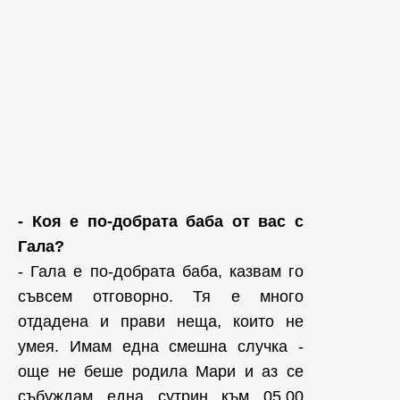
- Коя е по-добрата баба от вас с
Гала?
- Гала е по-добрата баба, казвам го
съвсем отговорно. Тя е много
отдадена и прави неща, които не
умея. Имам една смешна случка -
още не беше родила Мари и аз се
събуждам една сутрин към 05,00