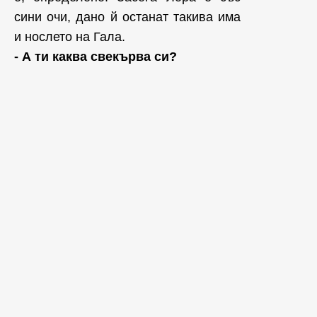
сини очи, дано й останат такива има
и нослето на Гала.
- А ти каква свекърва си?