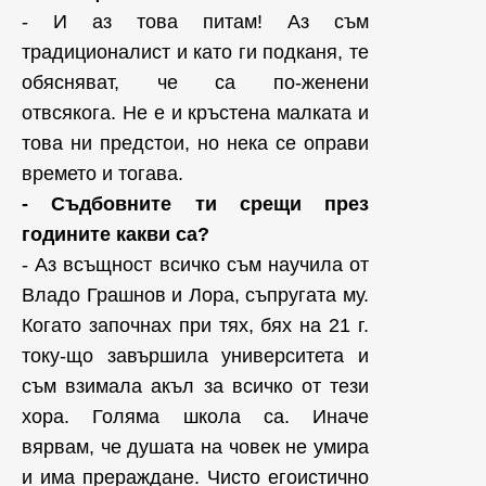
- И аз това питам! Аз съм
традиционалист и като ги подканя, те
обясняват, че са по-женени
отвсякога. Не е и кръстена малката и
това ни предстои, но нека се оправи
времето и тогава.
- Съдбовните ти срещи през
годините какви са?
- Аз всъщност всичко съм научила от
Владо Грашнов и Лора, съпругата му.
Когато започнах при тях, бях на 21 г.
току-що завършила университета и
съм взимала акъл за всичко от тези
хора. Голяма школа са. Иначе
вярвам, че душата на човек не умира
и има прераждане. Чисто егоистично