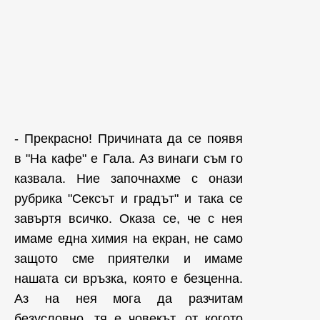
- Прекрасно! Причината да се появя
в "На кафе" е Гала. Аз винаги съм го
казвала. Ние започнахме с онази
рубрика "Сексът и градът" и така се
завъртя всичко. Оказа се, че с нея
имаме една химия на екран, не само
защото сме приятелки и имаме
нашата си връзка, която е безценна.
Аз на нея мога да разчитам
безусловно, тя е човекът, от когото