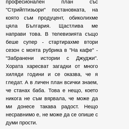
професионален план със
"Стрийптизьори" постановката, на
която съм продуцент, обиколихме
цяла България. Щастлива ме
направи това. В телевизията също
беше супер - стартирахме втори
сезон с моята рубрика в "На кафе" -
"Забранени истории с Джуджи".
Хората харесват загадки от много
хиляди години и се оказва, че я
гледат. А в личен план всички знаем,
че станах баба. Това е нещо, което
никога не съм вярвала, че може да
ми донесе такава радост. Нещо
несравнимо е, не може да се опише с
думи прости.