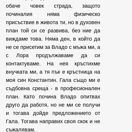
обаче човек страда, защото
починалия няма физическо
присъствие в живота ти, но в духовен
план той си се развива, без ние да
виждаме това. Няма ден, в който да
не се присетим за Владо с мъжа ми, а
с Лора продължаваме да си
контактуваме. На нея кръстихме
внучката ми, а тя пък е кръстница на
моя син Константин. Гала също ми е
съдбовна среща - в професионален
план. Като почина Владо опитвах
друго да работя, но не ми се получи
и тогава дойде предложението от
Гала. Тогава направих своя скок и не
съжалявам.