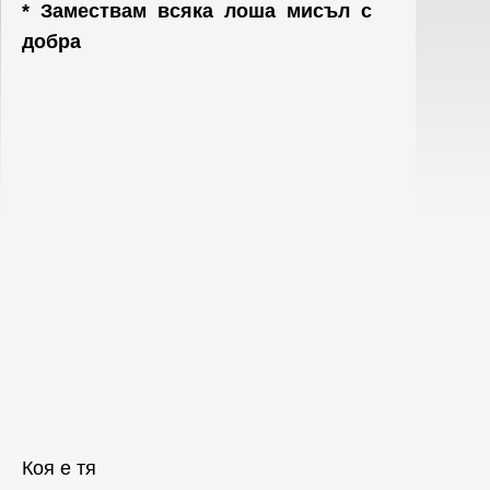
* Замествам всяка лоша мисъл с
добра
Коя е тя