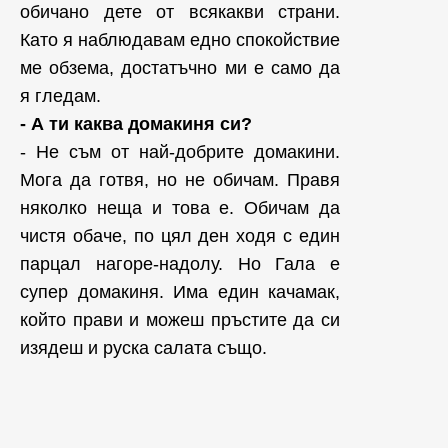
обичано дете от всякакви страни.
Като я наблюдавам едно спокойствие
ме обзема, достатъчно ми е само да
я гледам.
- А ти каква домакиня си?
- Не съм от най-добрите домакини.
Мога да готвя, но не обичам. Правя
няколко неща и това е. Обичам да
чистя обаче, по цял ден ходя с един
парцал нагоре-надолу. Но Гала е
супер домакиня. Има един качамак,
който прави и можеш пръстите да си
изядеш и руска салата също.