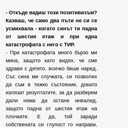
- Откъде вадиш този позитивизъм?
Казваш, че само два пъти не си се
усмихвала - когато синът ти падна
от шестия етаж и при една
катастрофата с него с ТИР.
- При катастрофата много бързо ми
мина, защото като видях, че сме
здрави с детето, всичко беше наред.
Със сина ми случката, си позволих
да съм в тежко състояние, докато
излязат резултатите, за да разберем
дали няма да остане инвалид,
защото падна от шестия етаж на
плочките. Е да, той заради
собствената си глупост го направи,