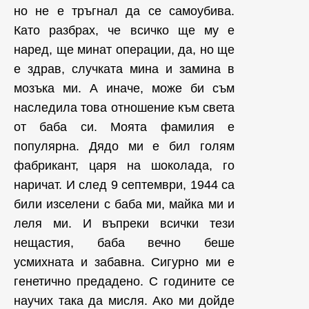
но не е тръгнал да се самоубива.
Като разбрах, че всичко ще му е
наред, ще минат операции, да, но ще
е здрав, случката мина и замина в
мозъка ми. А иначе, може би съм
наследила това отношение към света
от баба си. Моята фамилия е
популярна. Дядо ми е бил голям
фабрикант, царя на шоколада, го
наричат. И след 9 септември, 1944 са
били изселени с баба ми, майка ми и
леля ми. И въпреки всички тези
нещастия, баба вечно беше
усмихната и забавна. Сигурно ми е
генетично предадено. С годините се
научих така да мисля. Ако ми дойде