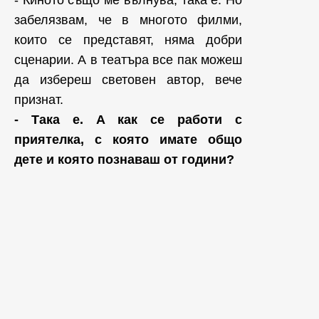
- Киното също ме вълнува, така е. Но
забелязвам, че в многото филми,
които се представят, няма добри
сценарии. А в театъра все пак можеш
да избереш световен автор, вече
признат.
- Така е. А как се работи с
приятелка, с която имате общо
дете и която познаваш от години?