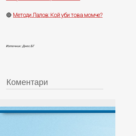
Методи Лалов: Кой уби това момче?
🔴
Източник: Днес.БГ
Коментари
© 20