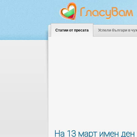
Статии от пресата
Успели българи в чу
На 13 март имен ден