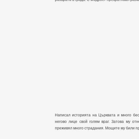
Написал историята на Църквата и много бес
негово лице свой голям враг. Затова му от
преживял много страдания. Мощите му били пр