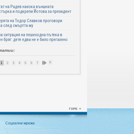
ат на Радев нахока външната
търка и подкрепи Йотова за президент
рята на Тодор Славков проговори
а след смъртта му
а ситуация на пешеходна пътека в
н бряг: дете едва не е било прегазено
татии:
К
1
2
3
4
5
6
7
8
9
10
ГОРЕ
Социални мрежи