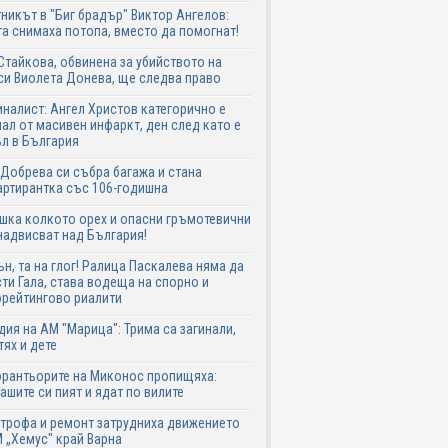
никът в "Биг брадър" Виктор Ангелов:
а снимаха потопа, вместо да помогнат!
Стайкова, обвинена за убийството на
си Виолета Донева, ще следва право
налист: Ангел Христов категорично е
ал от масивен инфаркт, ден след като е
л в България
Добрева си събра багажа и стана
ртирантка със 106-годишна
шка колкото орех и опасни гръмотевични
надвисват над България!
ън, та на глог! Ралица Паскалева няма да
ти Гала, става водеща на спорно и
рейтингово риалити
дия на АМ "Марица": Трима са загинали,
тях и дете
рантьорите на Миконос пропищяха:
ашите си пият и ядат по вилите
трофа и ремонт затрудниха движението
 „Хемус" край Варна