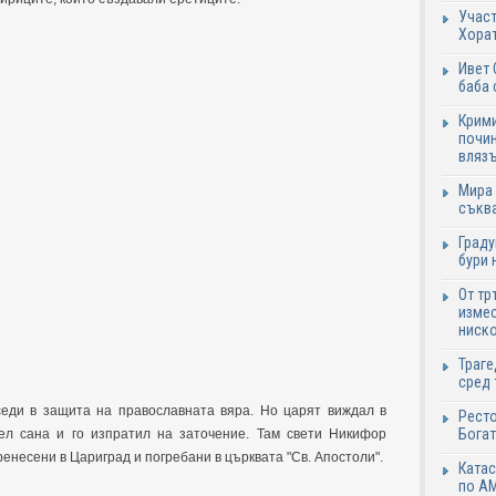
Участ
Хорат
Ивет 
баба 
Крими
почин
влязъ
Мира 
съква
Граду
бури 
От тр
измес
ниско
Траге
сред 
еди в защита на православната вяра. Но царят виждал в
Ресто
Богат
нел сана и го изпратил на заточение. Там свети Никифор
енесени в Цариград и погребани в църквата "Св. Апостоли".
Катас
по АМ