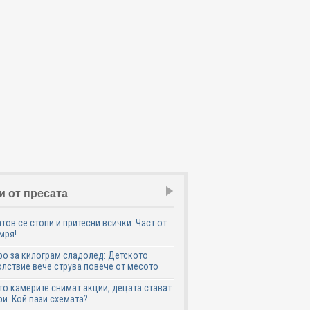
и от пресата
тов се стопи и притесни всички: Част от
мря!
ро за килограм сладолед: Детското
лствие вече струва повече от месото
о камерите снимат акции, децата стават
и. Кой пази схемата?