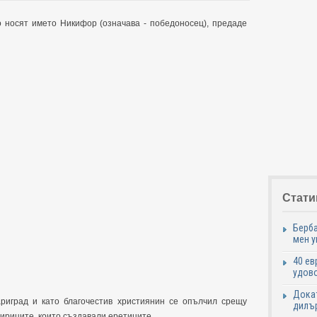
о носят името Никифор (означава - победоносец), предаде
Стати
Берба
мен у
40 ев
удово
Докат
риград и като благочестив християнин се опълчил срещу
дилър
мириците, които създавали еретиците.