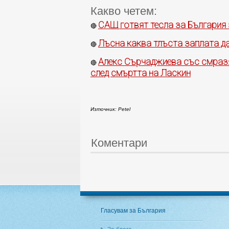
Какво четем:
САЩ готвят тесла за България 
🔴
Лъсна каква тлъста заплата д
🔴
Алекс Сърчаджиева със смразя
🔴
след смъртта на Ласкин
Източник: Petel
Коментари
Гласувам за България