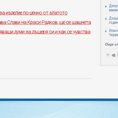
Депут
минис
за изделие по-ценно от златото
Дъще
ава Слави на Краси Радков, ще се шашнета
годин
Опасн
ващи думи за дъщеря си и как се чувства
Черве
Още с
Н