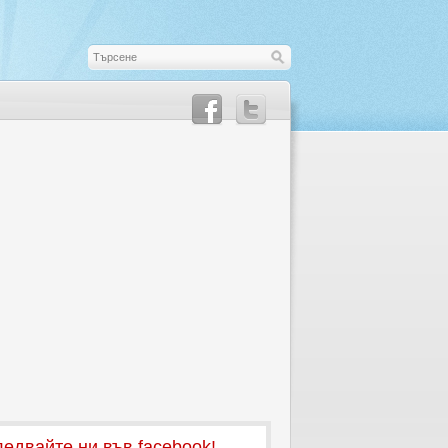
едвайте ни във facebook!