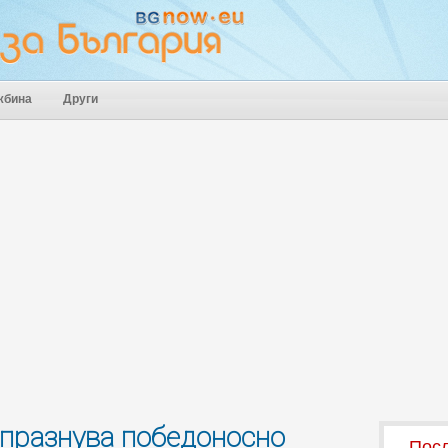
жбина
Други
 празнува победоносно
Посл