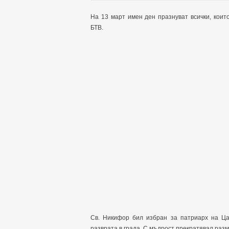
На 13 март имен ден празнуват всички, коит
БТВ.
Св. Никифор бил избран за патриарх на Ца
разврата в града. С мъдрост прекратявал раз