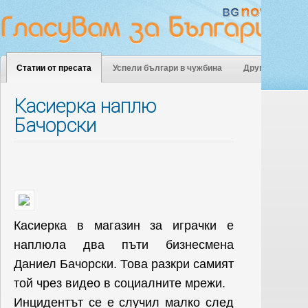
Статии от пресата
Успели българи в чужбина
Други
Касиерка наплю
Бачорски
Касиерка в магазин за играчки е
наплюла два пъти бизнесмена
Даниел Бачорски. Това разкри самият
той чрез видео в социалните мрежи.
Инцидентът се е случил малко след