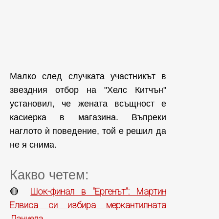
Малко след случката участникът в
звездния отбор на "Хелс Китчън"
установил, че жената всъщност е
касиерка в магазина. Въпреки
наглото ѝ поведение, той е решил да
не я снима.
Какво четем:
Шок-финал в "Ергенът": Мартин
🔴
Елвиса си избира меркантилната
Даниела