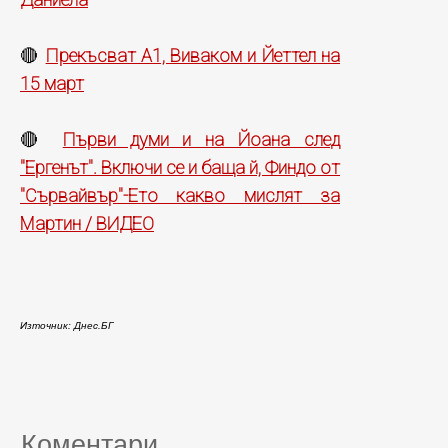
Прекъсват А1, Виваком и Йеттел на
🔴
15 март
Първи думи и на Йоана след
🔴
"Ергенът". Включи се и баща й, Финдо от
"Сървайвър"-Ето какво мислят за
Мартин / ВИДЕО
Източник: Днес.БГ
Коментари