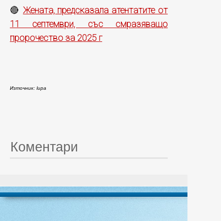
Жената, предсказала атентатите от
🔴
11 септември, със смразяващо
пророчество за 2025 г
Източник: lupa
Коментари
© 20