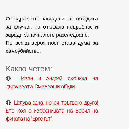
От здравното заведение потвърдиха
за случая, но отказаха подробности
заради започналото разследване.
По всяка вероятност става дума за
самоубийство.
Какво четем:
Иван и Андрей скочиха на
🔴
държавата! Смазващи обиди
Целува една, но си тръгва с друга!
🔴
Ето коя е избраницата на Васил на
финала на "Ергенът"