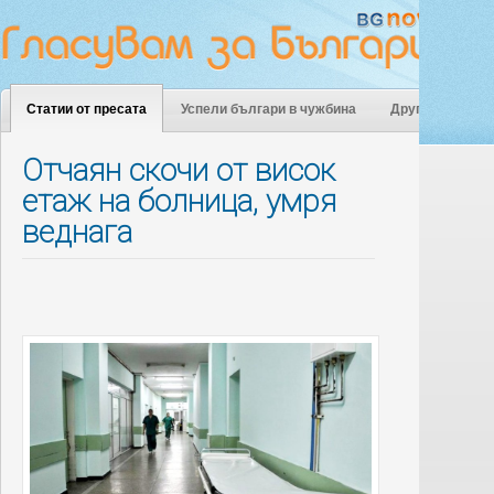
Статии от пресата
Успели българи в чужбина
Други
Отчаян скочи от висок
етаж на болница, умря
веднага