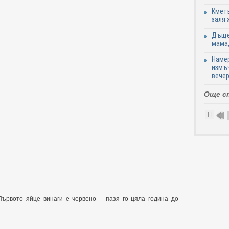
Кметъ
заля 
Дъщер
мама,
Намер
измъч
вечер
Още с
Н
 Първото яйце винаги е червено – пазя го цяла година до