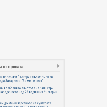
и от пресата
я просълзи България със спомен за
да Захариева: "За мен е чест"
ния забранява алкохола на 5400 гари
нападението над 26-годишния българин
ли до Министерството на културата