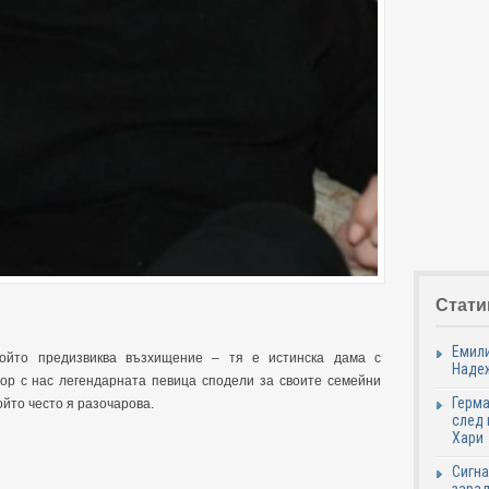
Стати
Емили
който предизвиква възхищение – тя е истинска дама с
Надеж
вор с нас легендарната певица сподели за своите семейни
Герма
ойто често я разочарова.
след 
Хари
Сигна