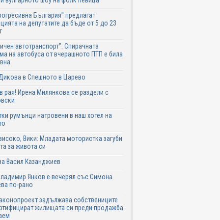
и вулгарното шоу на фолк певица
рогресивна България" предлагат
цията на депутатите да бъде от 5 до 23
т
ичен автотранспорт": Спирачната
ма на автобуса от вчерашното ПТП е била
авна
Дикова в Спешното в Царево
в рая! Ирена Милянкова се раздели с
овски
ки румънци натровени в наш хотел на
то
високо, Вики: Младата мотористка загуби
та за живота си
на Васил Казанджиев
Владимир Янков е вечерял със Симона
ва по-рано
законопроект задължава собствениците
ртифицират жилищата си преди продажба
аем