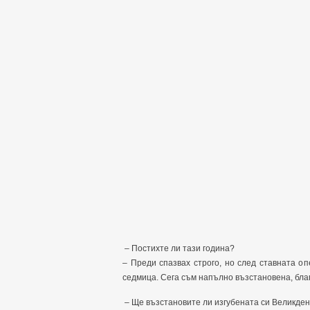
– Постихте ли тази година?
– Преди спазвах строго, но след ставната о
седмица. Сега съм напълно възстановена, благ
– Ще възстановите ли изгубената си Великден