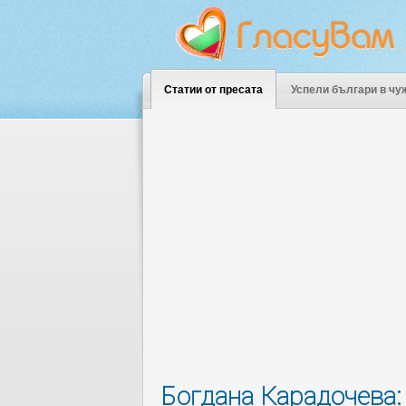
Статии от пресата
Успели българи в чу
Богдана Карадочева: 