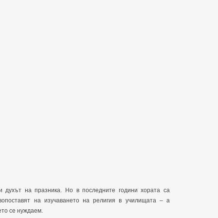
и духът на празника. Но в последните години хората са
ивопоставят на изучаването на религия в училищата – а
ето се нуждаем.