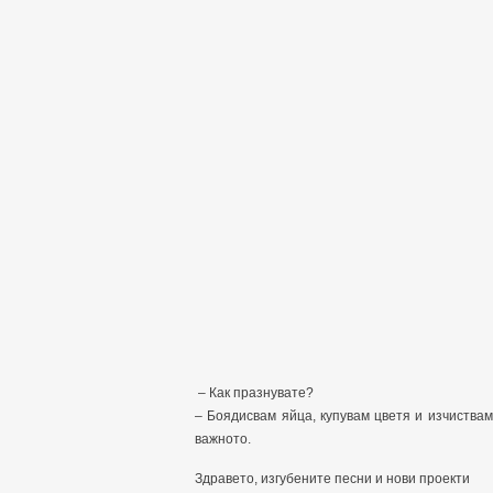
– Как празнувате?
– Боядисвам яйца, купувам цветя и изчиствам
важното.
Здравето, изгубените песни и нови проекти