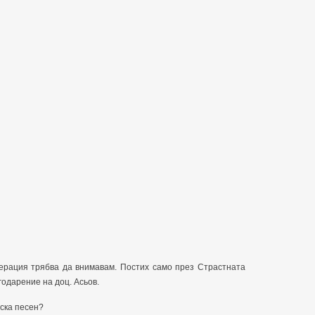
перация трябва да внимавам. Постих само през Страстната
одарение на доц. Асьов.
ска песен?