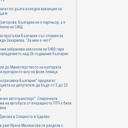
-79
агат по-дълга коледна ваканция за
ците
Григорова: България не е партньор, а е
инена на САЩ
я просълзи България със спомен за
да Захариева: "За мен е чест"
ния забранява алкохола на 5400 гари
нападението над 26-годишния българин
ли до Министерството на културата
и вулгарното шоу на фолк певица
рогресивна България" предлагат
цията на депутатите да бъде от 5 до 23
т
ичен автотранспорт": Спирачната
ма на автобуса от вчерашното ПТП е била
авна
Дикова в Спешното в Царево
в рая! Ирена Милянкова се раздели с