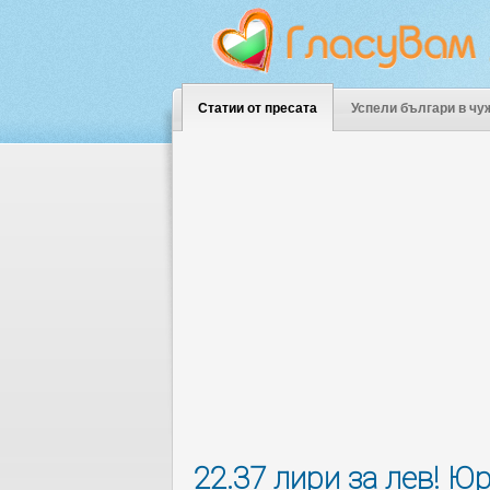
Статии от пресата
Успели българи в чу
22.37 лири за лев! Ю