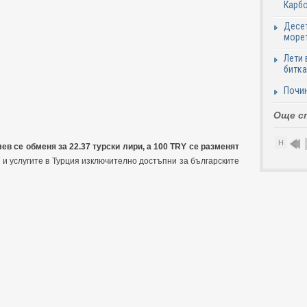
Карб
Десет
море
Лети 
битка
Почи
Още с
Н
ев се обменя за 22.37 турски лири, а 100 TRY се разменят
 и услугите в Турция изключително достъпни за българските