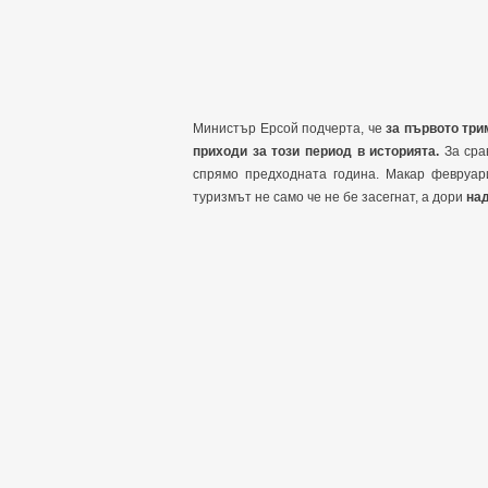
Министър Ерсой подчерта, че
за първото три
приходи за този период в историята.
За сра
спрямо предходната година. Макар февруари
туризмът не само че не бе засегнат, а дори
на