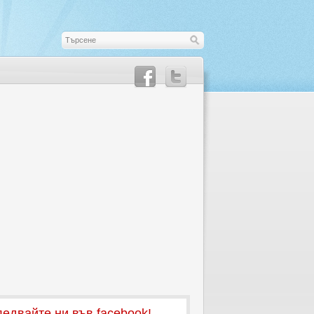
едвайте ни във facebook!