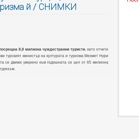
туризма й / СНИМКИ
 посрещна 8,9 милиона чуждестранни туристи
, като отчете
бяви турският министър на културата и туризма Мехмет Нури
ата се движи уверено към годишната си цел от 65 милиона
туризъм.