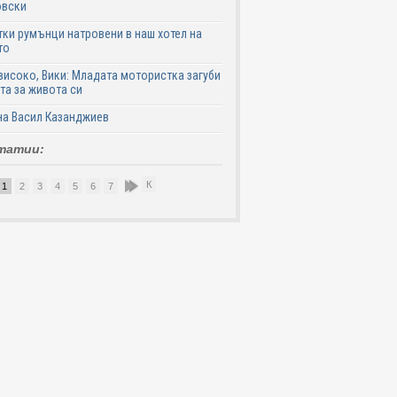
овски
ки румънци натровени в наш хотел на
то
високо, Вики: Младата мотористка загуби
та за живота си
на Васил Казанджиев
татии:
К
1
2
3
4
5
6
7
8
9
10