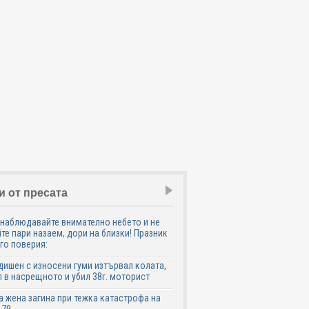
и от пресата
наблюдавайте внимателно небето и не
те пари назаем, дори на близки! Празник
го поверия:
дишен с износени гуми изтървал колата,
 в насрещното и убил 38г. моторист
 жена загина при тежка катастрофа на