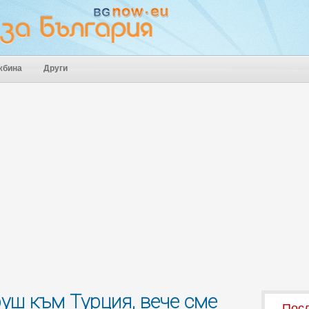
жбина
Други
руш към Турция, вече сме
Посл