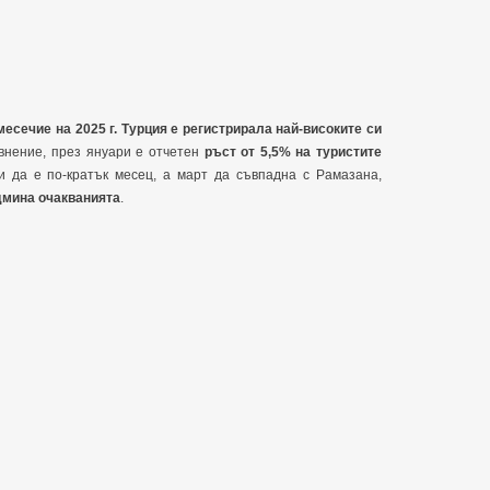
месечие на 2025 г. Турция е регистрирала най-високите си
внение, през януари е отчетен
ръст от 5,5% на туристите
 да е по-кратък месец, а март да съвпадна с Рамазана,
дмина очакванията
.