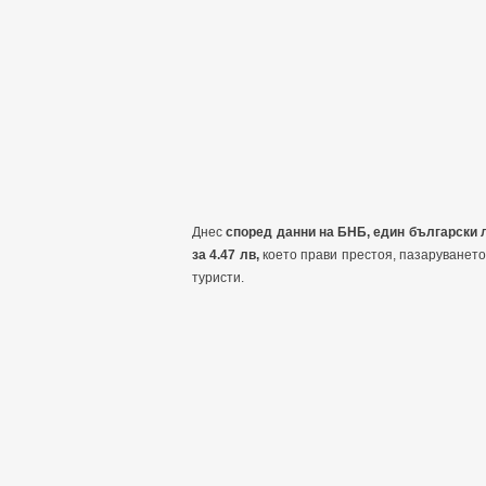
Днес
според данни на БНБ, един български л
за 4.47 лв,
което прави престоя, пазаруването
туристи.