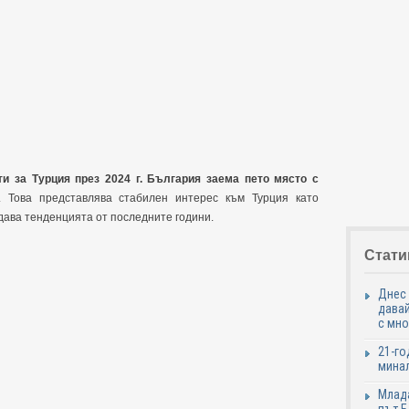
ти за Турция през 2024 г. България заема пето място с
. Това представлява стабилен интерес към Турция като
дава тенденцията от последните години.
Стати
Днес 
давай
с мно
21-го
минал
Млада