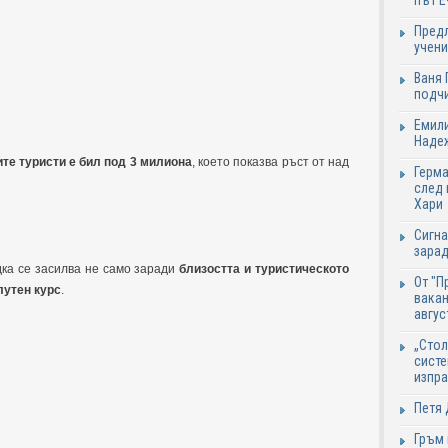
път Е
Предл
учени
Ваня 
подч
Емили
Надеж
ите туристи е бил под 3 милиона
, което показва ръст от над
Герма
след 
Хари
Сигна
зарад
ка се засилва не само заради
близостта и туристическото
От "П
лутен курс
.
вакан
авгус
„Стол
систе
изпр
Петя 
Гръм 