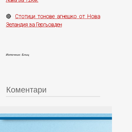
Стотици тонове агнешко от Нова
🔴
Зеландия за Гергьовден
Източник: Блиц
Коментари
© 20