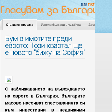
Статии от пресата
Успели българи в чужбина
Други
Бум в имотите преди
еврото: Този квартал ще
е новото "бижу на София"
С наближаването на въвеждането
на еврото в България, българите
масово насочват спестяванията си
към инвестиции в недвижими