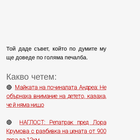
Той даде съвет, който по думите му
ще доведе по голяма печалба.
Какво четем:
Майката на починалата Андреа: Не
🔴
обърнаха внимание на детето, казаха,
че й няма нищо
НАГЛОСТ: Репатрак пред Лора
🔴
Крумова с разбивка на цената от 900
лева за 12км.