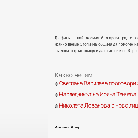
Трафикът в най-големия български град с в
крайно време Столична община да помогне н
възловите кръстовища и да приключи по-бързо
Какво четем:
Светлана Василева проговори 
🔴
Наследникът на Ирина Тенчева
🔴
Николета Лозанова с ново лиц
🔴
Източник: Блиц