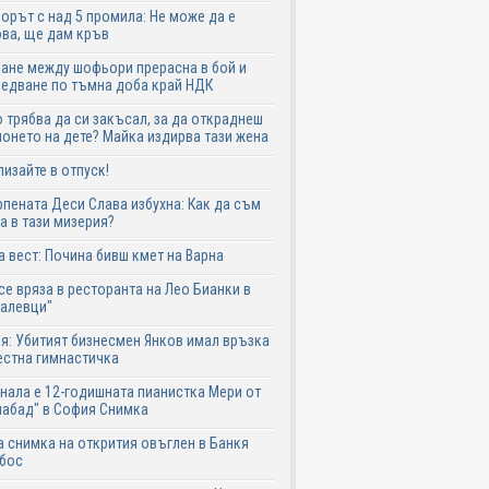
рът с над 5 промила: Не може да е
ва, ще дам кръв
ане между шофьори прерасна в бой и
едване по тъмна доба край НДК
 трябва да си закъсал, за да откраднеш
онето на дете? Майка издирва тази жена
лизайте в отпуск!
пената Деси Слава избухна: Как да съм
а в тази мизерия?
 вест: Почина бивш кмет на Варна
се вряза в ресторанта на Лео Бианки в
галевци"
я: Убитият бизнесмен Янков имал връзка
естна гимнастичка
нала е 12-годишната пианистка Мери от
абад" в София Снимка
 снимка на открития овъглен в Банкя
 бос