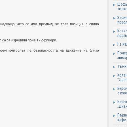
Шофьо
толко
Засич
пресл
надваща като се има предвид, че тази позиция е силно
Колко
портм
о са се изредили поне 12 офицери.
Не из
ерен контролът по безопасността на движение на близо
Почер
звезд
Тъжна
Кола 
"Дра
Верси
с изв
Изчез
„Диан
Първа
кафе