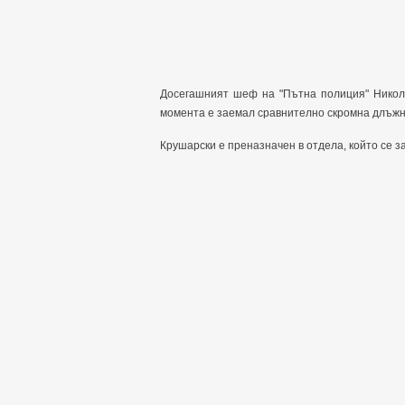
Досегашният шеф на "Пътна полиция" Никола
момента е заемал сравнително скромна длъжн
Крушарски е преназначен в отдела, който се 