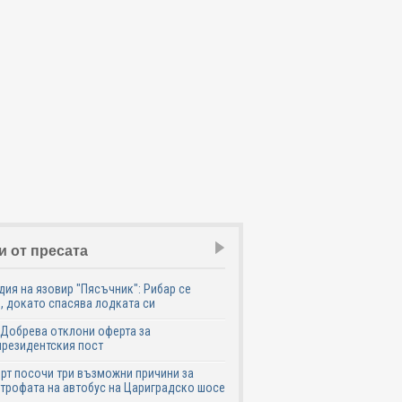
и от пресата
дия на язовир "Пясъчник": Рибар се
, докато спасява лодката си
Добрева отклони оферта за
резидентския пост
рт посочи три възможни причини за
трофата на автобус на Цариградско шосе