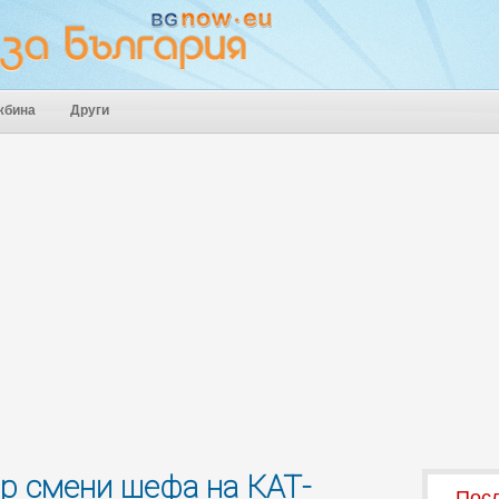
жбина
Други
р смени шефа на КАТ-
Посл