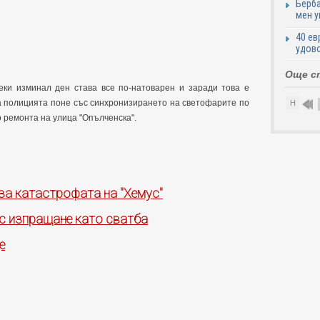
Берба
мен у
40 ев
удово
Още с
секи изминал ден става все по-натоварен и заради това е
а полицията поне със синхронизирането на светофарите по
Н
 ремонта на улица "Опълченска".
за катастрофата на "Хемус"
 с изпращане като сватба
е