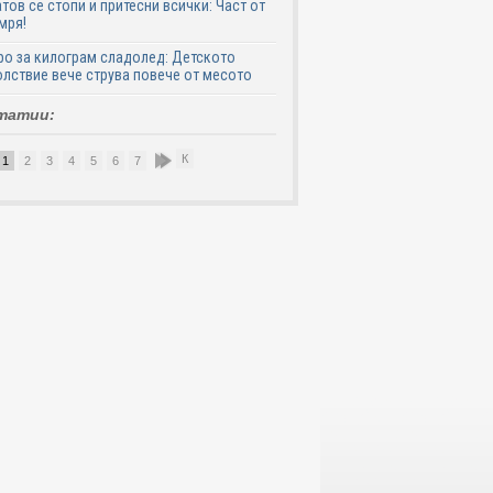
тов се стопи и притесни всички: Част от
мря!
ро за килограм сладолед: Детското
лствие вече струва повече от месото
татии:
К
1
2
3
4
5
6
7
8
9
10