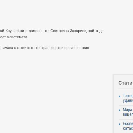
й Крушарски е заменен от Светослав Захариев, който до
ост в системата.
занимава с тежките пътнотранспортни произшествия.
Стати
Траге
удави
Мира 
вицеп
Експе
катас