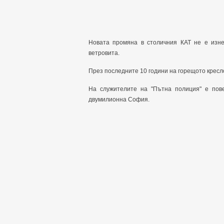
Новата промяна в столичния КАТ не е изне
ветровита.
През последните 10 години на горещото кресл
На служителите на "Пътна полиция" е пов
двумилионна София.