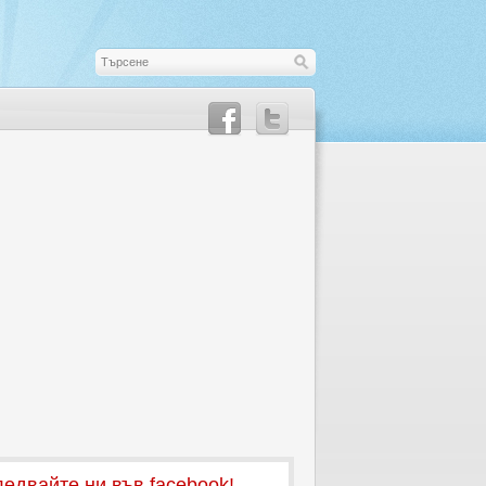
едвайте ни във facebook!