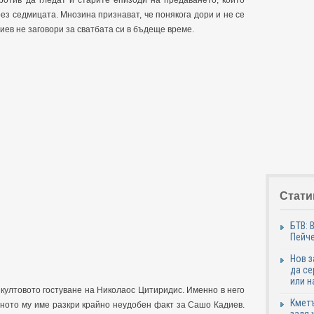
ротив да гледат и старите епизоди на предаването, които
ез седмицата. Мнозина признават, че понякога дори и не се
иев не заговори за сватбата си в бъдеще време.
Стати
БТВ: 
Пейче
Нов 
да се
или н
култовото гостуване на Николаос Цитиридис. Именно в него
Кметъ
ното му име разкри крайно неудобен факт за Сашо Кадиев.