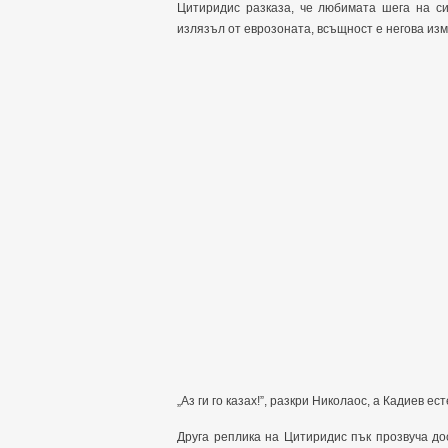
Цитиридис разказа, че любимата шега на си
излязъл от еврозоната, всъщност е негова из
„Аз ги го казах!”, разкри Николаос, а Кадиев е
Друга реплика на Цитиридис пък прозвуча дос