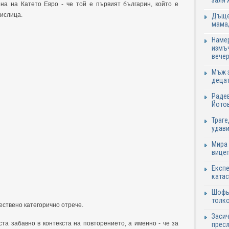
заля 
на на Катето Евро - че той е първият българин, който е
мислица.
Дъщер
мама,
Намер
измъч
вечер
Мъж з
децат
Радев
Йотов
Траге
удави
Мира 
вицеп
Експе
катас
Шофьо
толко
стествено категорично отрече.
Засич
та забавно в контекста на повторението, а именно - че за
пресл