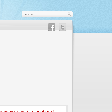
едвайте ни във facebook!