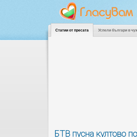
Статии от пресата
Успели българи в чу
БТВ пусна култово п