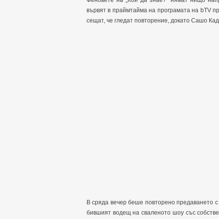
Феновете на „Кой да знае?” нямат нищо нап
вървят в праймтайма на програмата на bTV пр
сещат, че гледат повторение, докато Сашо Кад
В сряда вечер беше повторено предаването с 
бившият водещ на сваленото шоу със собстве