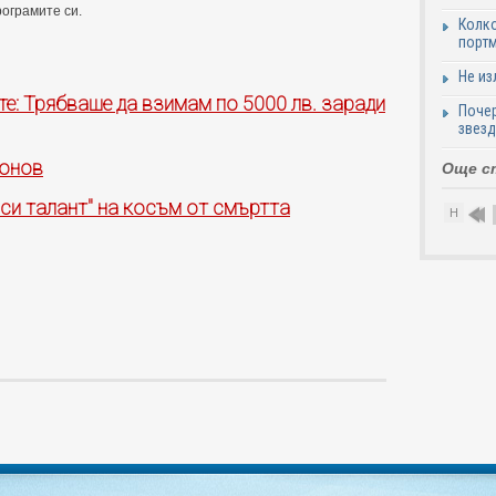
рограмите си.
Колко
портм
Не из
те: Трябваше да взимам по 5000 лв. заради
Почер
звезд
фонов
Още с
си талант" на косъм от смъртта
Н