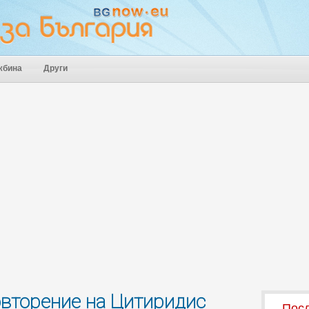
жбина
Други
овторение на Цитиридис
Посл