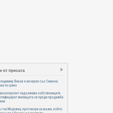
и от пресата
Владимир Янков е вечерял със Симона
ва по-рано
законопроект задължава собствениците
ртифицират жилищата си преди продажба
аем
т на Медовец проговори за мъжа, който