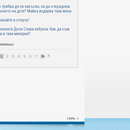
 трябва да си закъсал, за да откраднеш
онето на дете? Майка издирва тази жена
лизайте в отпуск!
пената Деси Слава избухна: Как да съм
а в тази мизерия?
татии:
К
1
2
3
4
5
6
7
8
9
10
ГОРЕ