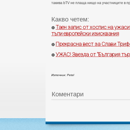
такива bTV не плаща нищо на участниците в п
Какво четем:
Таен запис от хоспис на ужаси
🔴
тъпи европейски изисквания
Прекрасна вест за Слави Три
🔴
УЖАС! Звезда от "България тър
🔴
Източник: Petel
Коментари