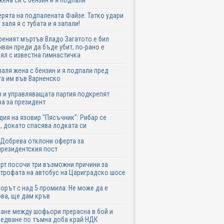
жена си с бензин и я подпали
ята на подпалената Файзе: Татко удари
 заля я с тубата и я запали!
еният мъртъв Владо Загатото е бил
ван преди да бъде убит, по-рано е
ял с известна гимнастичка
аля жена с бензин и я подпали пред
а им във Варненско
 и управляващата партия подкрепят
а за президент
дия на язовир "Пясъчник": Рибар се
, докато спасява лодката си
Добрева отклони оферта за
резидентския пост
рт посочи три възможни причини за
трофата на автобус на Цариградско шосе
рът с над 5 промила: Не може да е
ва, ще дам кръв
ане между шофьори прерасна в бой и
едване по тъмна доба край НДК