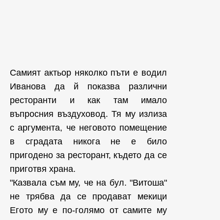
Самият актьор няколко пъти е водил
Иванова да й показва различни
ресторанти и как там имало
въпросния въздуховод. Тя му излиза
с аргумента, че неговото помещение
в сградата никога не е било
пригодено за ресторант, където да се
приготвя храна.
"Казвала съм му, че на бул. "Витоша"
не трябва да се продават мекици
Егото му е по-голямо от самите му