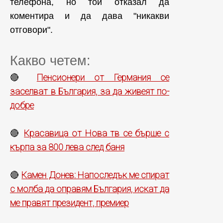
телефона, но той отказал да
коментира и да дава "никакви
отговори".
Какво четем:
Пенсионери от Германия се
🔴
заселват в България, за да живеят по-
добре
Красавица от Нова тв се бърше с
🔴
кърпа за 800 лева след баня
Камен Донев: Напоследък ме спират
🔴
с молба да оправям България, искат да
ме правят президент, премиер