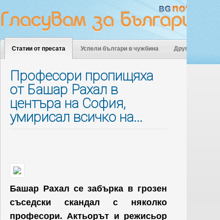
Статии от пресата
Успели българи в чужбина
Други
Професори пропищяха
от Башар Рахал в
центъра на София,
умирисал всичко на...
Башар Рахал се забърка в грозен
съседски скандал с няколко
професори. Актьорът и режисьор