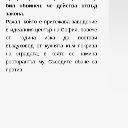
бил обвинен, че действа отвъд
закона.
Рахал, който е притежава заведение
в идеалния център на София, повече
от година иска да постави
въздуховод от кухнята към покрива
на сградата, в която се намира
ресторантът му. Съседите обаче са
против.