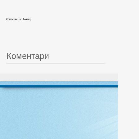
Източник: Блиц
Коментари
© 20