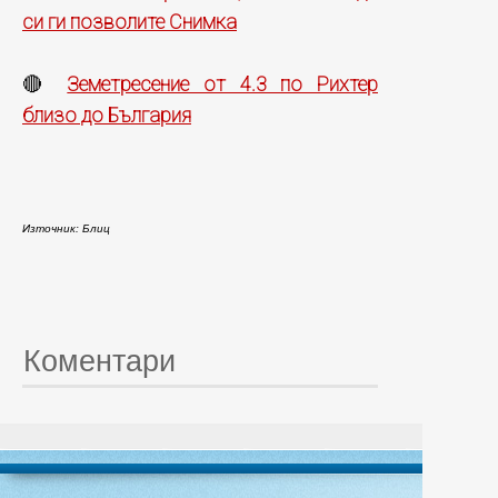
си ги позволите Снимка
Земетресение от 4.3 по Рихтер
🔴
близо до България
Източник: Блиц
Коментари
© 20