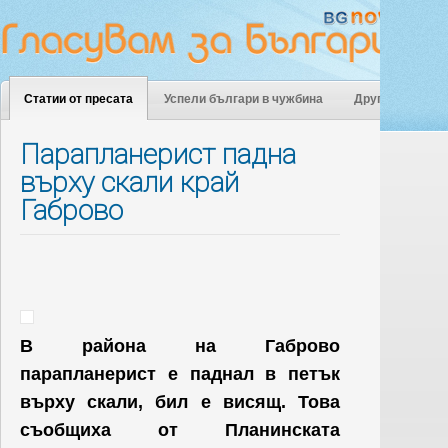
Статии от пресата
Успели българи в чужбина
Други
Парапланерист падна
върху скали край
Габрово
В района на Габрово
парапланерист е паднал в петък
върху скали, бил е висящ. Това
съобщиха от Планинската