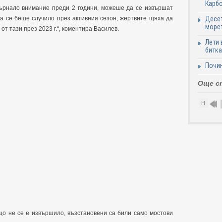
Карб
бърнало внимание преди 2 години, можеше да се извършат
Десет
ва се беше случило през активния сезон, жертвите щяха да
море
от тази през 2023 г.“, коментира Василев.
Лети 
битка
Почи
Още с
Н
що не се е извършило, възстановени са били само мостови