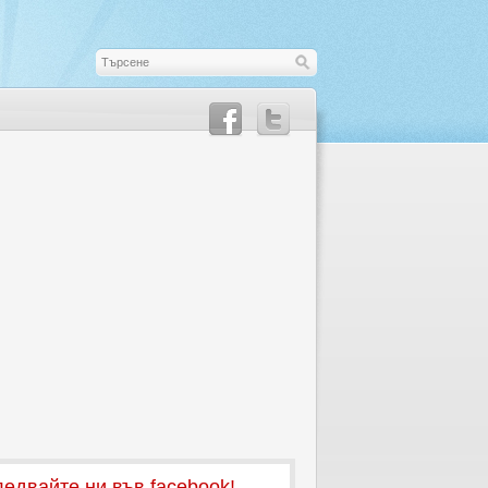
едвайте ни във facebook!