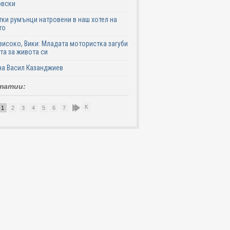
овски
ки румънци натровени в наш хотел на
то
високо, Вики: Младата мотористка загуби
та за живота си
на Васил Казанджиев
татии:
К
1
2
3
4
5
6
7
8
9
10