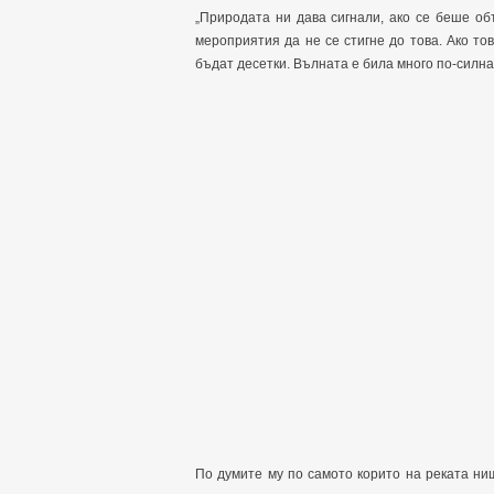
„Природата ни дава сигнали, ако се беше о
мероприятия да не се стигне до това. Ако то
бъдат десетки. Вълната е била много по-силна 
По думите му по самото корито на реката ни