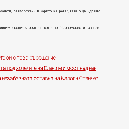
менти, разположени в корито на река“, каза още Здравко
ориум срещу строителството по Черноморието, защото
те си с това съобщение
а под хотелите на Елените и мост над нея
 незабавната оставка на Калоян Станчев