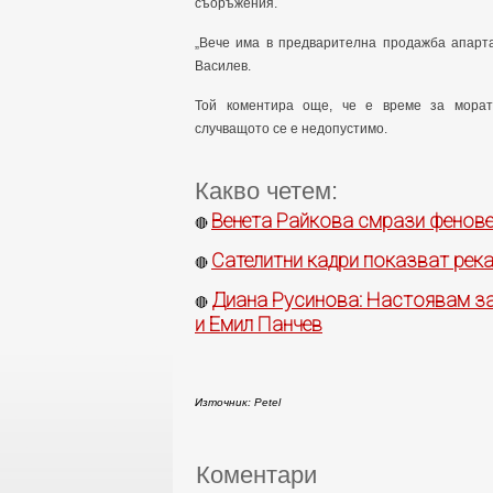
съоръжения.
„Вече има в предварителна продажба апарта
Василев.
Той коментира още, че е време за морат
случващото се е недопустимо.
Какво четем:
Венета Райкова смрази фенове
🔴
Сателитни кадри показват рекат
🔴
Диана Русинова: Настоявам за
🔴
и Емил Панчев
Източник: Petel
Коментари