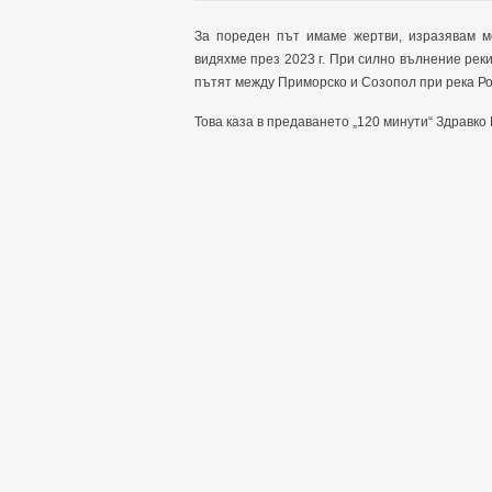
За пореден път имаме жертви, изразявам мо
видяхме през 2023 г. При силно вълнение рекит
пътят между Приморско и Созопол при река Р
Това каза в предаването „120 минути“ Здравко