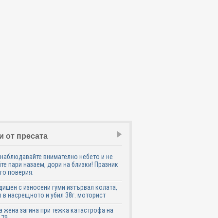
и от пресата
наблюдавайте внимателно небето и не
те пари назаем, дори на близки! Празник
го поверия:
дишен с износени гуми изтървал колата,
 в насрещното и убил 38г. моторист
 жена загина при тежка катастрофа на