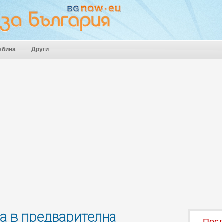
жбина
Други
а в предварителна
Посл