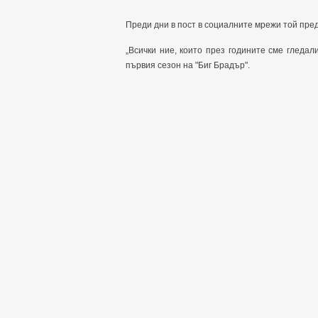
Преди дни в пост в социалните мрежи той пр
„Всички ние, които през годините сме гледал
първия сезон на "Биг Брадър".