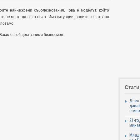
ите най-искрени съболезнования. Това е моделът, който
е не могат да се оттичат. Има ситуации, в които се затваря
опотамо.
 Василев, общественик и бизнесмен.
Стати
Днес 
давай
с мно
21-го
минал
Млада