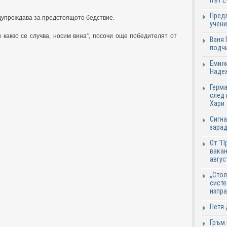
път Е
Предл
едупреждава за предстоящото бедствие.
учени
и какво се случва, носим вина“, посочи още победителят от
Ваня 
подч
Емили
Надеж
Герма
след 
Хари
Сигна
зарад
От "П
вакан
авгус
„Стол
систе
изпр
Петя 
Гръм 