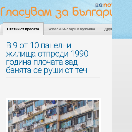
Статии от пресата
Успели българи в чужбина
Други
В 9 от 10 панелни
жилища отпреди 1990
година плочата зад
банята се руши от теч