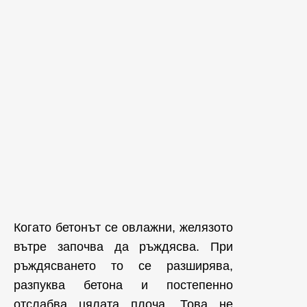
Когато бетонът се овлажни, желязото
вътре започва да ръждясва. При
ръждясването то се разширява,
разпуква бетона и постепенно
отслабва цялата плоча. Това не