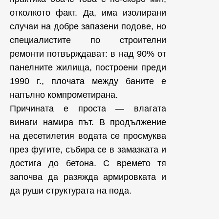
отколкото факт. Да, има изолирани
случаи на добре запазени подове, но
специалистите по строителни
ремонти потвърждават: в над 90% от
панелните жилища, построени преди
1990 г., плочата между баните е
напълно компрометирана.
Причината е проста — влагата
винаги намира път. В продължение
на десетилетия водата се просмуква
през фугите, събира се в замазката и
достига до бетона. С времето тя
започва да разяжда армировката и
да руши структурата на пода.