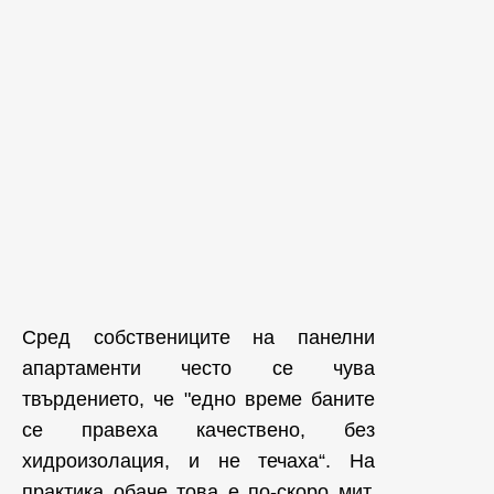
Сред собствениците на панелни
апартаменти често се чува
твърдението, че "едно време баните
се правеха качествено, без
хидроизолация, и не течаха“. На
практика обаче това е по-скоро мит,