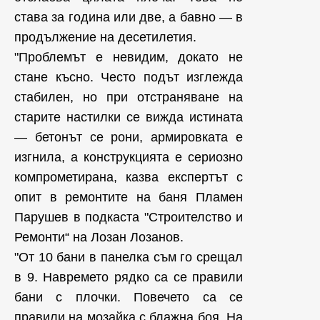
става за година или две, а бавно — в
продължение на десетилетия.
"Проблемът е невидим, докато не
стане късно. Често подът изглежда
стабилен, но при отстраняване на
старите настилки се вижда истината
— бетонът се рони, армировката е
изгнила, а конструкцията е сериозно
компрометирана, казва експертът с
опит в ремонтите на баня Пламен
Парушев в подкаста "Строителство и
Ремонти“ на Лозан Лозанов.
"От 10 бани в панелка съм го срещал
в 9. Навремето рядко са се правили
бани с плочки. Повечето са се
правили на мозайка с блажна боя. На