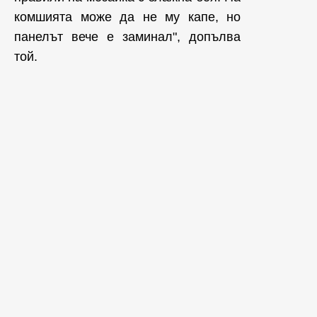
комшията може да не му капе, но
панелът вече е заминал", допълва
той.