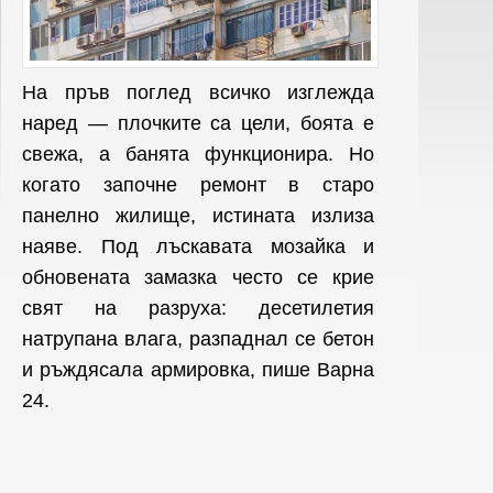
На пръв поглед всичко изглежда
наред — плочките са цели, боята е
свежа, а банята функционира. Но
когато започне ремонт в старо
панелно жилище, истината излиза
наяве. Под лъскавата мозайка и
обновената замазка често се крие
свят на разруха: десетилетия
натрупана влага, разпаднал се бетон
и ръждясала армировка, пише Варна
24.