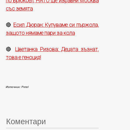
по Брюксел, НАТО ще изравни Москва
със земята
Есил Дюран: Купуваме си пържола,
🔴
защото нямаме пари за кола
Цветанка Ризова: Децата зъзнат,
🔴
това е геноцид!
Източник: Petel
Коментари