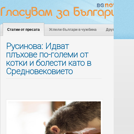
Статии от пресата
Успели българи в чужбина
Други
Русинова: Идват
плъхове по-големи от
котки и болести като в
Средновековието