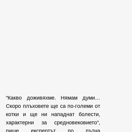
"Какво доживяхме. Нямам думи…
Скоро плъховете ще са по-големи от
котки и ще ни нападнат болести,
характерни за средновековието",
пише експертът по пътна