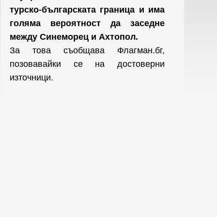
турско-българската граница и има
голяма вероятност да заседне
между Синеморец и Ахтопол.
За това съобщава Флагман.бг,
позовавайки се на достоверни
източници.