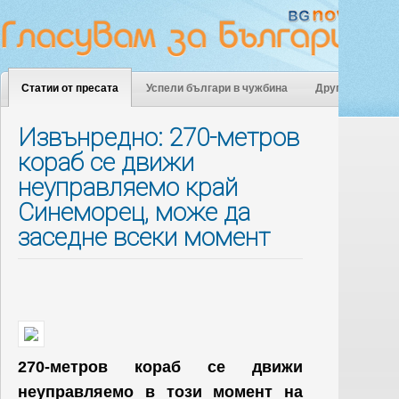
Статии от пресата
Успели българи в чужбина
Други
Извънредно: 270-метров
кораб се движи
неуправляемо край
Синеморец, може да
заседне всеки момент
270-метров кораб се движи
неуправляемо в този момент на