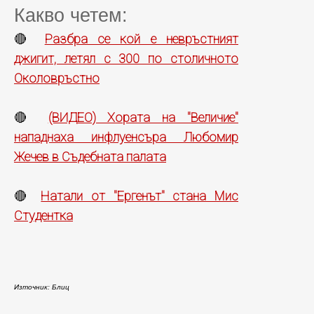
Какво четем:
Разбра се кой е невръстният
🔴
джигит, летял с 300 по столичното
Околовръстно
(ВИДЕО) Хората на "Величие"
🔴
нападнаха инфлуенсъра Любомир
Жечев в Съдебната палата
Натали от "Ергенът" стана Мис
🔴
Студентка
Източник: Блиц