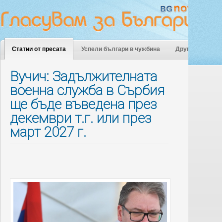
Статии от пресата
Успели българи в чужбина
Други
Вучич: Задължителната
военна служба в Сърбия
ще бъде въведена през
декември т.г. или през
март 2027 г.