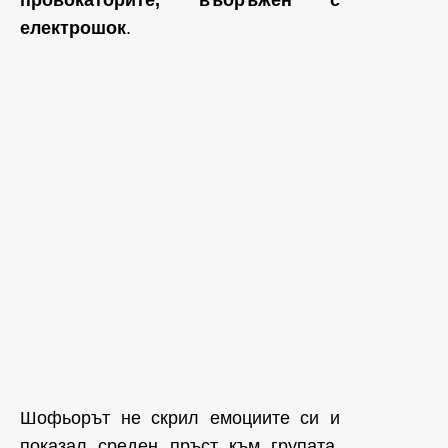
провокаторите, въоръжен с
електрошок
.
Шофьорът не скрил емоциите си и
показал среден пръст към групата,