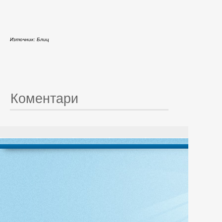
Източник: Блиц
Коментари
© 20