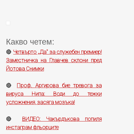
Какво четем:
Четвърто „Да" за служебен премиер!
🔴
Заместничка на Главчев склони пред
Йотова Снимки
Проф. Аргирова бие тревога за
🔴
вируса Нипа: Води до тежки
усложнения, засяга мозъка!
ВИДЕО: Чакърдъкова попиля
🔴
инстаграм фльорците