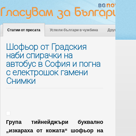
Статии от пресата
Успели българи в чужбина
Други
Шофьор от Градския
наби спирачки на
автобус в София и погна
с електрошок гамени
Снимки
Група тийнейджъри буквално
„изкараха от кожата“ шофьор на