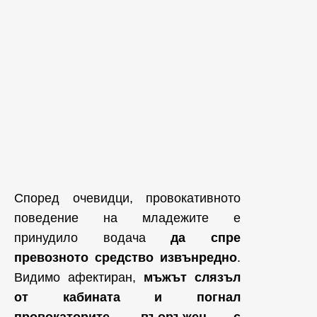
Според очевидци, провокативното
поведение на младежите е
принудило водача
да спре
превозното средство извънредно
.
Видимо афектиран,
мъжът слязъл
от кабината и погнал