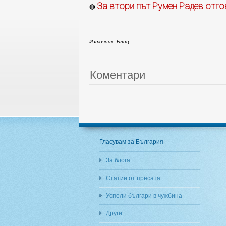
За втори път Румен Радев отго
🔴
Източник: Блиц
Коментари
Гласувам за България
За блога
Статии от пресата
Успели българи в чужбина
Други