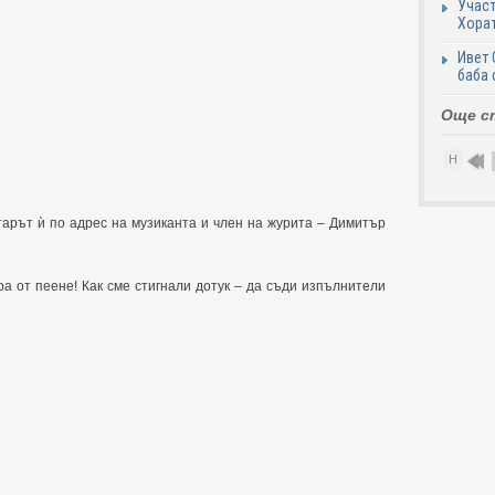
Участ
Хорат
Ивет 
баба 
Още с
Н
тарът ѝ по адрес на музиканта и член на журита – Димитър
ра от пеене! Как сме стигнали дотук – да съди изпълнители