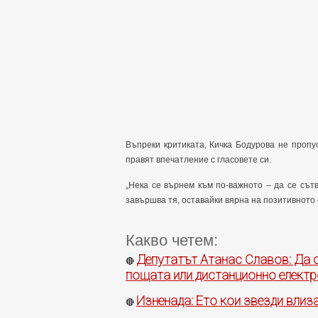
Въпреки критиката, Кичка Бодурова не пропу
правят впечатление с гласовете си.
„Нека се върнем към по-важното – да се сътв
завършва тя, оставайки вярна на позитивното 
Какво четем:
Депутатът Атанас Славов: Да 
🔴
пощата или дистанционно електр
Изненада: Ето кои звезди влиза
🔴