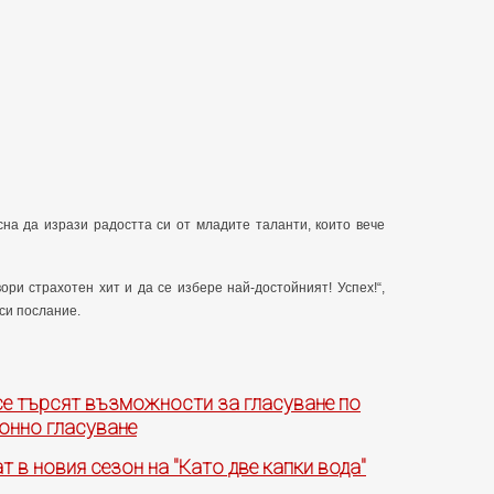
сна да изрази радостта си от младите таланти, които вече
ори страхотен хит и да се избере най-достойният! Успех!“,
си послание.
се търсят възможности за гласуване по
онно гласуване
т в новия сезон на "Като две капки вода"