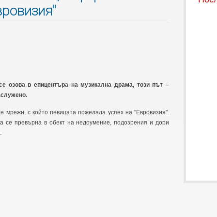
вровизия"
се озова в епицентъра на музикална драма, този път –
аслужено.
е мрежи, с който певицата пожелала успех на "Евровизия".
ва се превърна в обект на недоумение, подозрения и дори
.