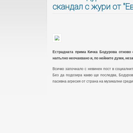
скандал с жури от "Е
Естрадната прима Кичка Бодурова отново 
напълно неочаквано и, по нейните думи, нез
Всичко започнало с невинен пост в социалнит
Без да подозира какво ще последва, Бодуро
пасивна агресия от страна на музикални среди