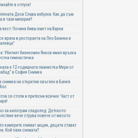
лизайте в отпуск!
пената Деси Слава избухна: Как да съм
а в тази мизерия?
 вест: Почина бивш кмет на Варна
се вряза в ресторанта на Лео Бианки в
галевци"
я: Убитият бизнесмен Янков имал връзка
естна гимнастичка
нала е 12-годишната пианистка Мери от
абад" в София Снимка
 снимка на открития овъглен в Банкя
 бос
тов се стопи и притесни всички: Част от
мря!
ро за килограм сладолед: Детското
лствие вече струва повече от месото
о камерите снимат акции, децата стават
и. Кой пази схемата?