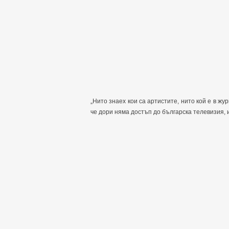
„Нито знаех кои са артистите, нито кой е в жу
че дори няма достъп до българска телевизия, 