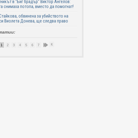
никът в "Биг брадър" Виктор Ангелов:
а снимаха потопа, вместо да помогнат!
Стайкова, обвинена за убийството на
си Виолета Донева, ще следва право
татии:
К
1
2
3
4
5
6
7
8
9
10