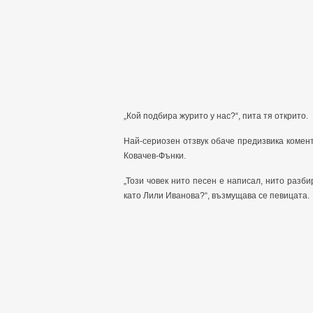
„Кой подбира журито у нас?“, пита тя открито.
Най-сериозен отзвук обаче предизвика комен
Ковачев-Фънки.
„Този човек нито песен е написал, нито разби
като Лили Иванова?“, възмущава се певицата.