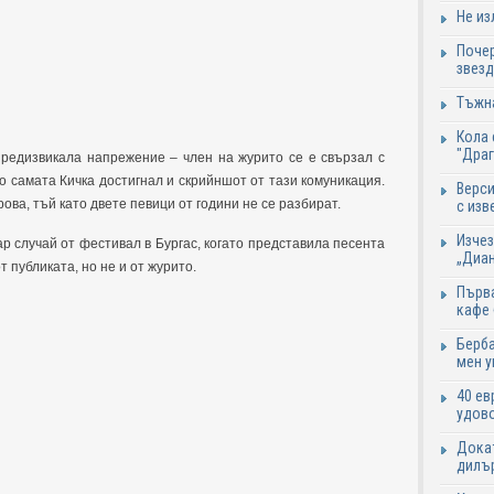
Не из
Почер
звезд
Тъжна
Кола 
"Дра
предизвикала напрежение – член на журито се е свързал с
о самата Кичка достигнал и скрийншот от тази комуникация.
Верси
ова, тъй като двете певици от години не се разбират.
с изв
Изчез
р случай от фестивал в Бургас, когато представила песента
„Диан
 публиката, но не и от журито.
Първа
кафе
Берба
мен у
40 ев
удово
Докат
дилър