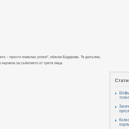
рито – просто пожелах успех!“, обясни Бодурова. Тя допълни,
и научила за събитието от трети лица.
Стати
Шофьо
толко
Засич
пресл
Колко
портм