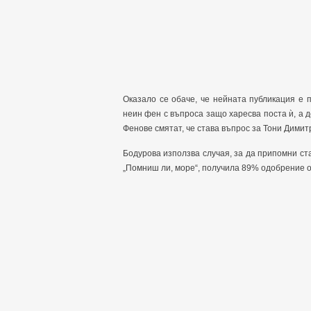
Оказало се обаче, че нейната публикация е 
неин фен с въпроса защо харесва поста ѝ, а д
Фенове смятат, че става въпрос за Тони Димитр
Бодурова използва случая, за да припомни ста
„Помниш ли, море“, получила 89% одобрение от