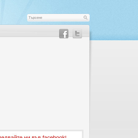
едвайте ни във facebook!