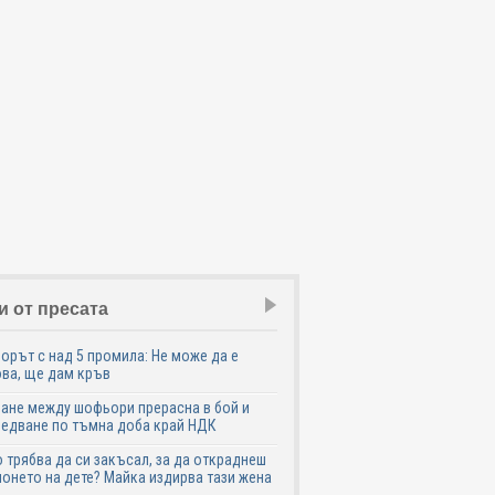
и от пресата
рът с над 5 промила: Не може да е
ва, ще дам кръв
ане между шофьори прерасна в бой и
едване по тъмна доба край НДК
 трябва да си закъсал, за да откраднеш
онето на дете? Майка издирва тази жена