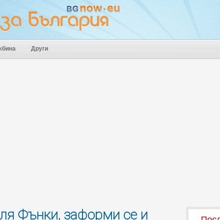
жбина
Други
ля Фънки, заформи се и
Посл