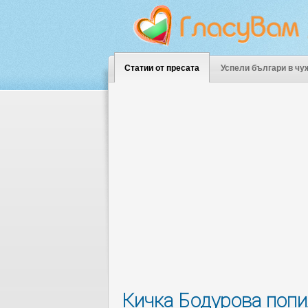
Статии от пресата
Успели българи в чу
Кичка Бодурова попи