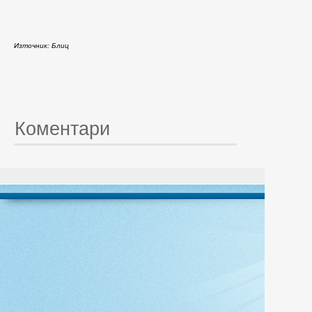
Източник: Блиц
Коментари
© 20