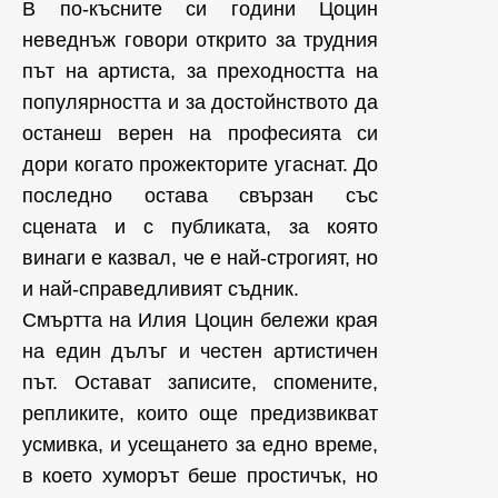
В по-късните си години Цоцин
неведнъж говори открито за трудния
път на артиста, за преходността на
популярността и за достойнството да
останеш верен на професията си
дори когато прожекторите угаснат. До
последно остава свързан със
сцената и с публиката, за която
винаги е казвал, че е най-строгият, но
и най-справедливият съдник.
Смъртта на Илия Цоцин бележи края
на един дълъг и честен артистичен
път. Остават записите, спомените,
репликите, които още предизвикват
усмивка, и усещането за едно време,
в което хуморът беше простичък, но