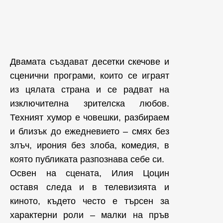
Двамата създават десетки скечове и
сценични програми, които се играят
из цялата страна и се радват на
изключителна зрителска любов.
Техният хумор е човешки, разбираем
и близък до ежедневието – смях без
злъч, ирония без злоба, комедия, в
която публиката разпознава себе си.
Освен на сцената, Илия Цоцин
оставя следа и в телевизията и
киното, където често е търсен за
характерни роли – малки на пръв