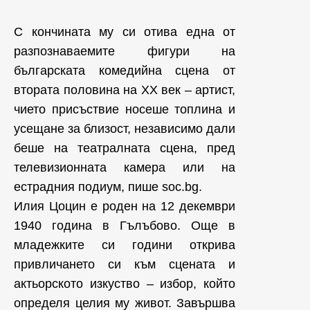
С кончината му си отива една от
разпознаваемите фигури на
българската комедийна сцена от
втората половина на ХХ век – артист,
чието присъствие носеше топлина и
усещане за близост, независимо дали
беше на театралната сцена, пред
телевизионната камера или на
естрадния подиум, пише soc.bg.
Илия Цоцин е роден на 12 декември
1940 година в Гълъбово. Още в
младежките си години открива
привличането си към сцената и
актьорското изкуство – избор, който
определя целия му живот. Завършва