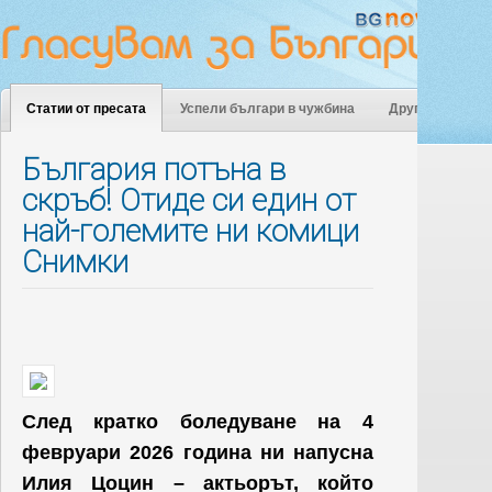
Статии от пресата
Успели българи в чужбина
Други
България потъна в
скръб! Отиде си един от
най-големите ни комици
Снимки
След кратко боледуване на 4
февруари 2026 година ни напусна
Илия Цоцин – актьорът, който