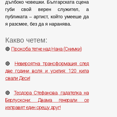
дълбоко човешки. Българската сцена
губи свой верен служител, а
публиката – артист, който умееше да
я разсмее, без да я наранява.
Какво четем:
Прокоба тегне над Нана (Снимки)
🔴
Невероятна трансформация след
🔴
две години воля и усилия: 120 кила
свали Деси!
Теодора Стефанова, гадателка на
🔴
Берлускони: Двама генерали се
изправят един срещу друг!