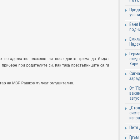
път Е
Предл
учени
Ваня 
подч
Емили
Надеж
Герма
след 
е по-адекватно, можеше ли последните трима да бъдат
Хари
 прибере при родителите си. Как така престъпниците са ги
Сигна
зарад
тар на МВР Рашков мълчат оглушително.
От "П
вакан
авгус
„Стол
систе
изпр
Петя 
Гръм 