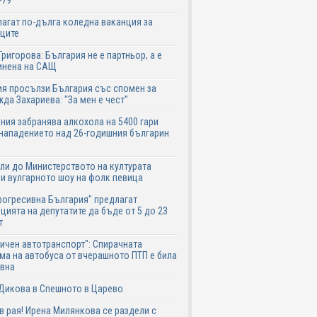
-79
агат по-дълга коледна ваканция за
ците
Григорова: България не е партньор, а е
инена на САЩ
я просълзи България със спомен за
да Захариева: "За мен е чест"
ния забранява алкохола на 5400 гари
нападението над 26-годишния българин
ли до Министерството на културата
и вулгарното шоу на фолк певица
рогресивна България" предлагат
цията на депутатите да бъде от 5 до 23
т
ичен автотранспорт": Спирачната
ма на автобуса от вчерашното ПТП е била
авна
Дикова в Спешното в Царево
в рая! Ирена Милянкова се раздели с