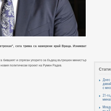
трохан”, сега трима са намерени край Враца. Изникват
ята бившият и спряган упорито за бъдещ вътрешен министър
 новия политически проект на Румен Радев.
Стати
Днес 
давай
с мно
21-го
минал
Млада