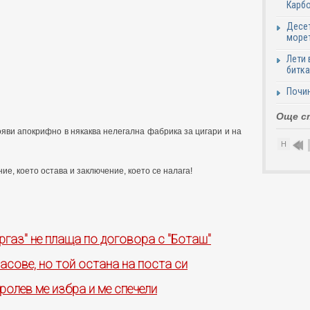
Карб
Десет
море
Лети 
битка
Почи
Още с
яви апокрифно в някаква нелегална фабрика за цигари и на
Н
ие, което остава и заключение, което се налага!
ргаз" не плаща по договора с "Боташ"
асове, но той остана на поста си
ролев ме избра и ме спечели