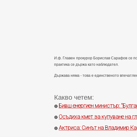
И.ф. Главен прокурор Борислав Сарафов се по
практика се държа като наблюдател.
Държава няма - това е единственото впечатлен
Какво четем:
Бивш енергиен министър: "Булга
🔴
Осъдиха кмет за купуване на гл
🔴
Актриса: Синът на Владимир Ка
🔴