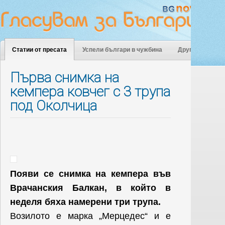
Статии от пресата
Успели българи в чужбина
Други
Първа снимка на
кемпера ковчег с 3 трупа
под Околчица
Появи се снимка на кемпера във
Врачанския Балкан, в който в
неделя бяха намерени три трупа.
Возилото е марка „Мерцедес“ и е