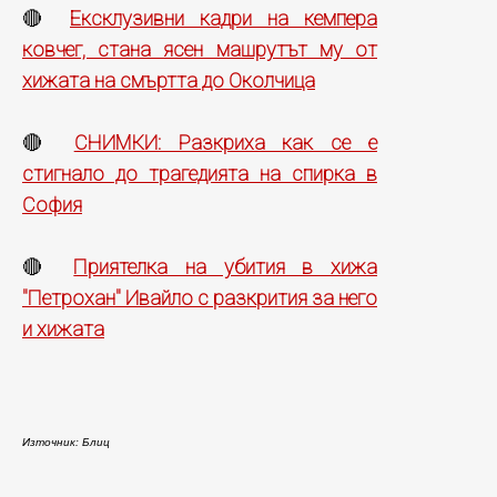
Ексклузивни кадри на кемпера
🔴
ковчег, стана ясен машрутът му от
хижата на смъртта до Околчица
СНИМКИ: Разкриха как се е
🔴
стигнало до трагедията на спирка в
София
Приятелка на убития в хижа
🔴
"Петрохан" Ивайло с разкрития за него
и хижата
Източник: Блиц