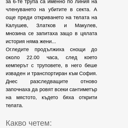
за 6-те трупа са именно по линия на
членуването на убитите в секта. А
още преди откриването на телата на
Калушев, Златков и Макулев,
мнозина се запитаха защо в цялата
история няма жени...
Огледите продължиха снощи до
около 22.00 часа, след което
кемперът с труповете, в него беше
изваден и транспортиран към София.
Днес разследващите отново
започнаха да ровят всеки сантиметър
на мястото, където бяха открити
телата.
Какво четем: