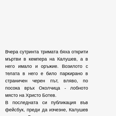
Вчера сутринта тримата бяха открити
мъртви в кемпера на Калушев, а в
него имало и оръжие. Возилото с
телата в него е било паркирано в
страничен черен път, вляво, по
посока връх Околчица - лобното
място на Христо Ботев.
В последната си публикация във
фейсбук, преди да изчезне, Калушев