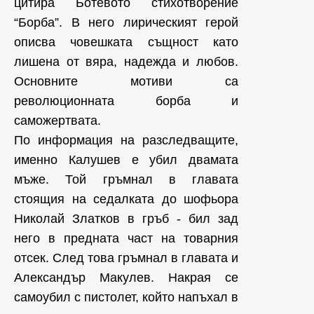
цитира Ботевото стихотворение
“Борба”. В него лирическият герой
описва човешката същност като
лишена от вяра, надежда и любов.
Основните мотиви са
революционната борба и
саможертвата.
По информация на разследващите,
именно Калушев е убил двамата
мъже. Той гръмнал в главата
стоящия на седалката до шофьора
Николай Златков в гръб - бил зад
него в предната част на товарния
отсек. След това гръмнал в главата и
Александър Макулев. Накрая се
самоубил с пистолет, който напъхал в