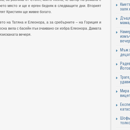
Кметъ
рето място и ще е ерген бедняк в следващите дни. Вторият
заля 
лят Кристиян ще живее богато.
Дъщер
мама,
ето на Татяна и Елеонора, а за сребърните – на Гориция и
осна вила с басейн пък очаквано си избра Елеонора. Дамата
Намер
изисканата вечеря.
измъч
вечер
Мъж з
децат
Радев
Йотов
Траге
удави
Мира 
вицеп
Експе
катас
Шофьо
толко