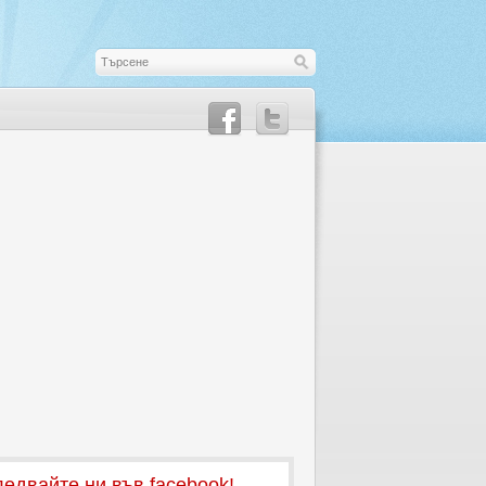
едвайте ни във facebook!