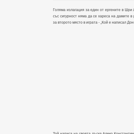
Голяма излагация за един от ергените в Шри 
със сигурност няма да се хареса на дамите 
за второто място в играта - „Кой е написал Дон
Той написа на своята дъска Алеко Константино