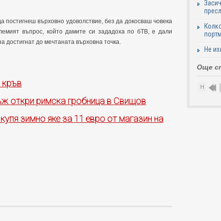
Засич
пресл
да постигнеш върховно удоволствие, без да докосваш човека
Колко
олемият въпрос, който дамите си зададоха по бТВ, е дали
портм
за достигнат до мечтаната върховна точка.
Не из
Още с
 кръв
Н
ъж откри римска гробница в Свищов
купя зимно яке за 11 евро от магазин на