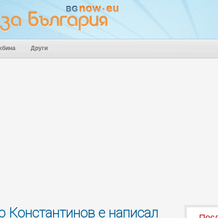
жбина
Други
о Константинов е написал
Посл