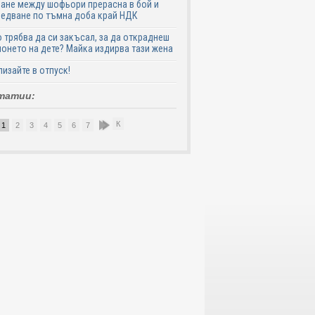
ане между шофьори прерасна в бой и
едване по тъмна доба край НДК
 трябва да си закъсал, за да откраднеш
онето на дете? Майка издирва тази жена
лизайте в отпуск!
татии:
К
1
2
3
4
5
6
7
8
9
10