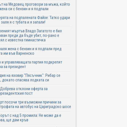
т на Медовец проговори за мъжа, който
жена си с бензин и я подпали
ята на подпалената Файзе: Татко удари
 заля я с тубата и я запали!
еният мъртъв Владо Загатото е бил
ван преди да бъде убит, по-рано е
ял с известна гимнастичка
аля жена с бензин и я подпали пред
а им във Варненско
 и управляващата партия подкрепят
а за президент
дия на язовир "Пясъчник": Рибар се
, докато спасява лодката си
Добрева отклони оферта за
резидентския пост
рт посочи три възможни причини за
трофата на автобус на Цариградско шосе
рът с над 5 промила: Не може да е
ва, ще дам кръв