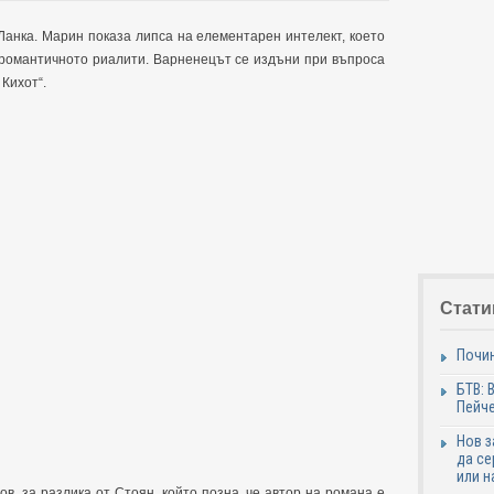
Ланка. Марин показа липса на елементарен интелект, което
в романтичното риалити. Варненецът се издъни при въпроса
 Кихот“.
Стати
Почи
БТВ: 
Пейче
Нов 
да се
или н
в, за разлика от Стоян, който позна, че автор на романа е