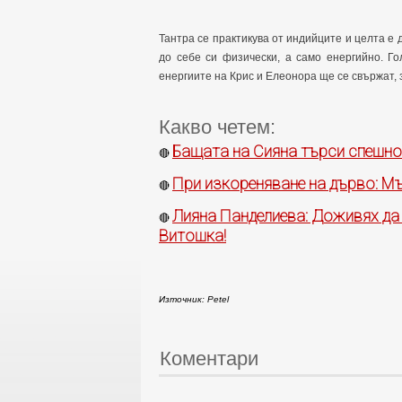
Тантра се практикува от индийците и целта е 
до себе си физически, а само енергийно. Г
енергиите на Крис и Елеонора ще се свържат, 
Какво четем:
Бащата на Сияна търси спешно
🔴
При изкореняване на дърво: М
🔴
Лияна Панделиева: Доживях да 
🔴
Витошка!
Източник: Petel
Коментари