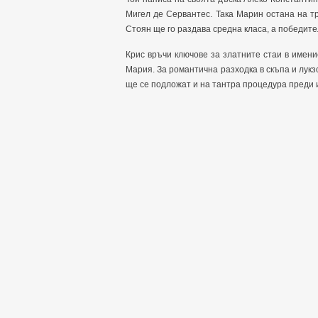
Мигел де Сервантес. Така Марин остана на т
Стоян ще го раздава средна класа, а победите
Крис връчи ключове за златните стаи в имени
Мария. За романтична разходка в скъпа и лукз
ще се подложат и на тантра процедура преди 