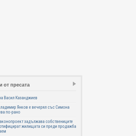
и от пресата
на Васил Казанджиев
Владимир Янков е вечерял със Симона
ва по-рано
законопроект задължава собствениците
ртифицират жилищата си преди продажба
аем