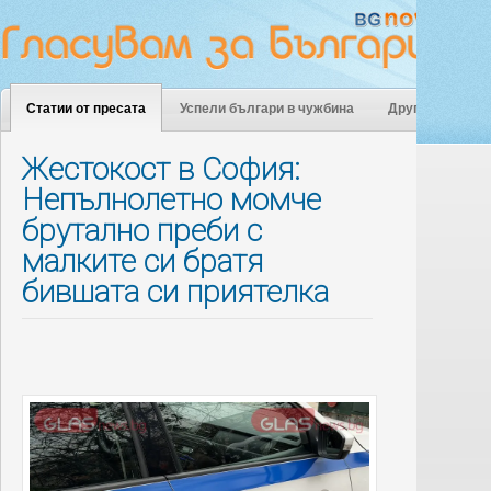
Статии от пресата
Успели българи в чужбина
Други
Жестокост в София:
Непълнолетно момче
брутално преби с
малките си братя
бившата си приятелка