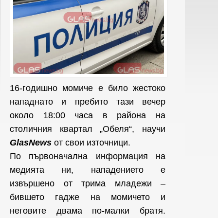
16-годишно момиче е било жестоко
нападнато и пребито тази вечер
около 18:00 часа в района на
столичния квартал „Обеля“, научи
GlasNews
от свои източници.
По първоначална информация на
медията ни, нападението е
извършено от трима младежи –
бившето гадже на момичето и
неговите двама по-малки братя.