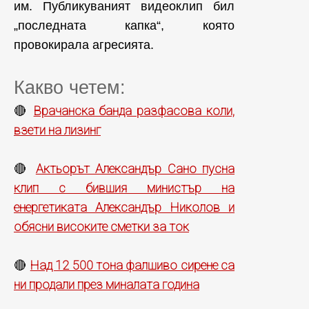
им. Публикуваният видеоклип бил
„последната капка“, която
провокирала агресията.
Какво четем:
Врачанска банда разфасова коли,
🔴
взети на лизинг
Актьорът Александър Санo пусна
🔴
клип с бившия министър на
енергетиката Александър Николов и
обясни високите сметки за ток
Над 12 500 тона фалшиво сирене са
🔴
ни продали през миналата година