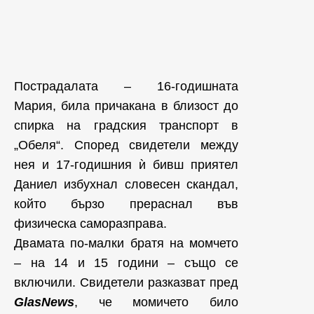
Пострадалата – 16-годишната
Мария, била причакана в близост до
спирка на градския транспорт в
„Обеля“. Според свидетели между
нея и 17-годишния ѝ бивш приятел
Даниел избухнал словесен скандал,
който бързо прераснал във
физическа саморазправа.
Двамата по-малки братя на момчето
– на 14 и 15 години – също се
включили. Свидетели разказват пред
GlasNews
, че момичето било