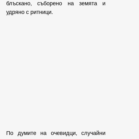
блъскано, съборено на земята и
удряно с ритници.
По думите на очевидци, случайни