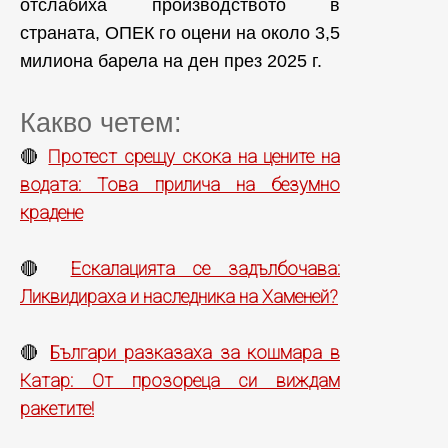
отслабиха производството в
страната, ОПЕК го оцени на около 3,5
милиона барела на ден през 2025 г.
Какво четем:
Протест срещу скока на цените на
🔴
водата: Това прилича на безумно
крадене
Ескалацията се задълбочава:
🔴
Ликвидираха и наследника на Хаменей?
Българи разказаха за кошмара в
🔴
Катар: От прозореца си виждам
ракетите!