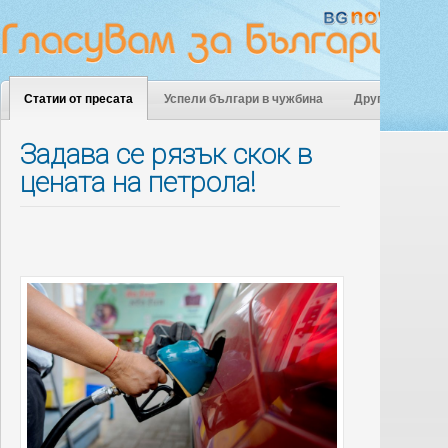
Статии от пресата
Успели българи в чужбина
Други
Задава се рязък скок в
цената на петрола!