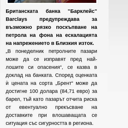
Британската банка "Барклейс"
Barclays предупреждава за
възможно рязко поскъпване на
петрола на фона на ескалацията
на напрежението в Близкия изток.
„В понеделник петролните пазари
може да се изправят пред най-
лошите си опасения“, се казва в
доклад на банката. Според оценката
ѝ цената на сорта „Брент“ може да
достигне 100 долара (84,71 евро) за
барел, тъй като пазарът отчита риска
от евентуално прекъсване на
доставките при влошаващата се
ситуация със сигурността в региона.