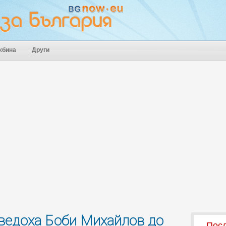
жбина
Други
оведоха Боби Михайлов до
Посл