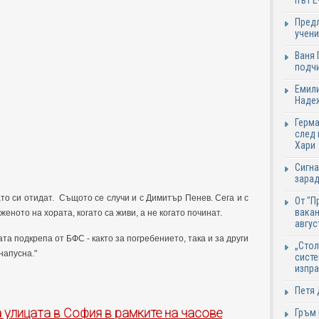
път Е
Предл
учени
Ваня 
подч
Емили
Надеж
Герма
след 
Хари
Сигна
зарад
то си отидат. Същото се случи и с Димитър Пенев. Сега и с
От "П
вакан
еното на хората, когато са живи, а не когато починат.
авгус
 подкрепа от БФС - както за погребението, така и за други
„Стол
напусна."
систе
изпр
Петя 
 улицата в София в рамките на часове
Гръм 