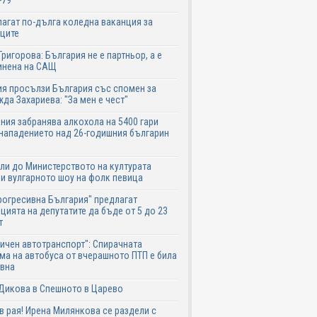
-79
агат по-дълга коледна ваканция за
ците
Григорова: България не е партньор, а е
инена на САЩ
я просълзи България със спомен за
да Захариева: "За мен е чест"
ния забранява алкохола на 5400 гари
нападението над 26-годишния българин
ли до Министерството на културата
и вулгарното шоу на фолк певица
рогресивна България" предлагат
цията на депутатите да бъде от 5 до 23
т
ичен автотранспорт": Спирачната
ма на автобуса от вчерашното ПТП е била
авна
Дикова в Спешното в Царево
в рая! Ирена Милянкова се раздели с