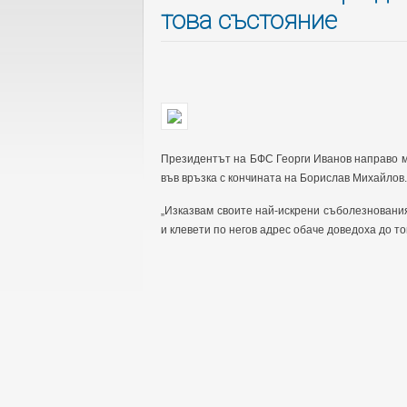
това състояние
Президентът на БФС Георги Иванов направо м
във връзка с кончината на Борислав Михайлов.
„Изказвам своите най-искрени съболезновани
и клевети по негов адрес обаче доведоха до то