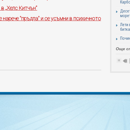
Карб
в „Хелс Китчън"
Десет
море
 нарече "пръдла" и се усъмни в психичното
Лети 
битка
Почи
Още с
Н