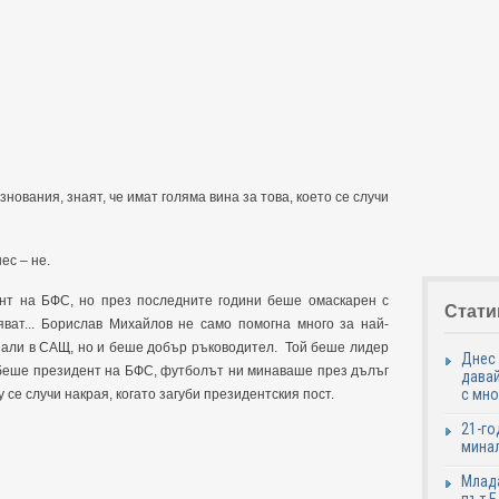
знования, знаят, че имат голяма вина за това, което се случи
ес – не.
нт на БФС, но през последните години беше омаскарен с
Стати
яват... Борислав Михайлов не само помогна много за най-
нали в САЩ, но и беше добър ръководител. Той беше лидер
Днес 
о беше президент на БФС, футболът ни минаваше през дълъг
давай
с мно
 се случи накрая, когато загуби президентския пост.
21-го
минал
Млада