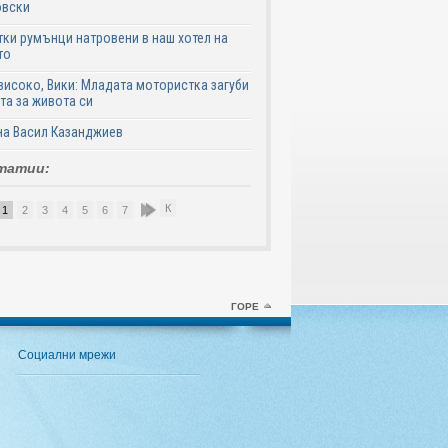
овски
ки румънци натровени в наш хотел на
то
високо, Вики: Младата мотористка загуби
та за живота си
на Васил Казанджиев
татии:
К
1
2
3
4
5
6
7
8
9
10
ГОРЕ
Социални мрежи