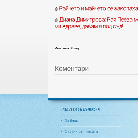
Райчето и майчето се закопаха 
🔴
Диана Димитрова: Рая Пеева ме
🔴
ми здраве, давам я под съд!
Източник: Блиц
Коментари
Гласувам за България
За блога
Статии от пресата