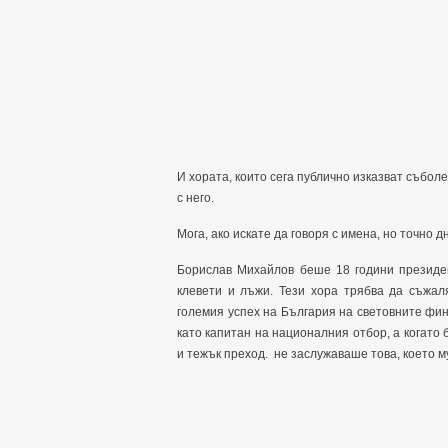
И хората, които сега публично изказват съболе
с него.
Мога, ако искате да говоря с имена, но точно дн
Борислав Михайлов беше 18 години президе
клевети и лъжи. Тези хора трябва да съжал
големия успех на България на световните фи
като капитан на националния отбор, а когат
и тежък преход. не заслужаваше това, което му