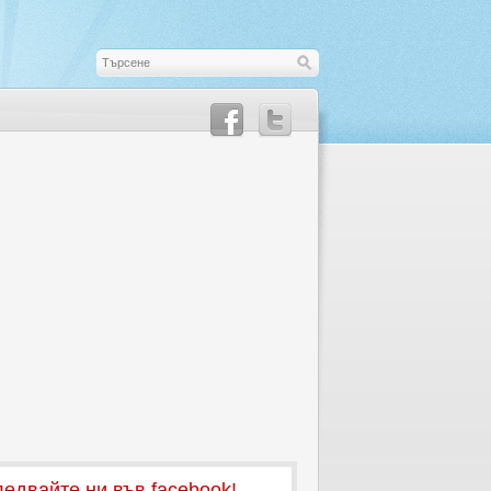
едвайте ни във facebook!