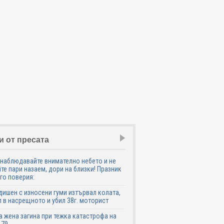
и от пресата
наблюдавайте внимателно небето и не
те пари назаем, дори на близки! Празник
го поверия:
дишен с износени гуми изтървал колата,
 в насрещното и убил 38г. моторист
 жена загина при тежка катастрофа на