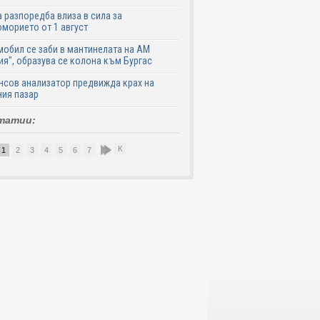
 разпоредба влиза в сила за
морието от 1 август
обил се заби в мантинелата на АМ
ия", образува се колона към Бургас
сов анализатор предвижда крах на
ия пазар
татии:
К
1
2
3
4
5
6
7
8
9
10