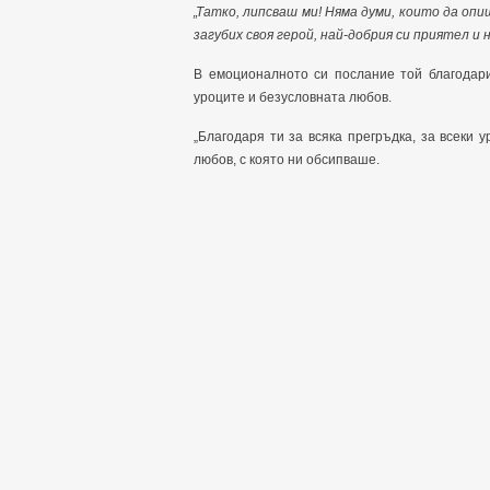
„Татко, липсваш ми! Няма думи, които да оп
загубих своя герой, най-добрия си приятел и 
В емоционалното си послание той благодари
уроците и безусловната любов.
„Благодаря ти за всяка прегръдка, за всеки у
любов, с която ни обсипваше.