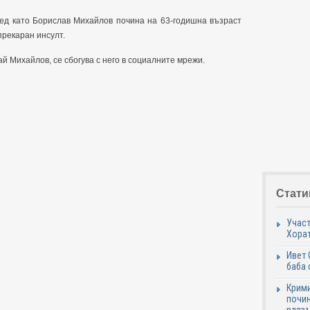
лед като Борислав Михайлов почина на 63-годишна възраст
рекаран инсулт.
ай Михайлов, се сбогува с него в социалните мрежи.
Стати
Участ
Хорат
Ивет 
баба 
Крими
почин