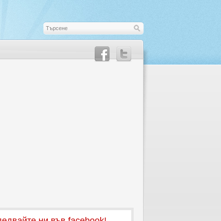
едвайте ни във facebook!