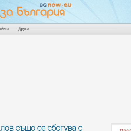
жбина
Други
лов също се сбогува с
Посл