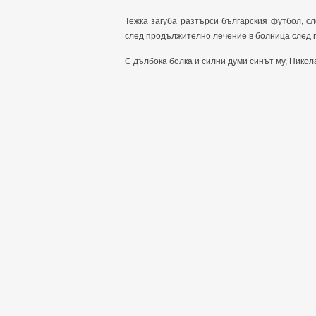
Тежка загуба разтърси българския футбол, с
след продължително лечение в болница след п
С дълбока болка и силни думи синът му, Никол