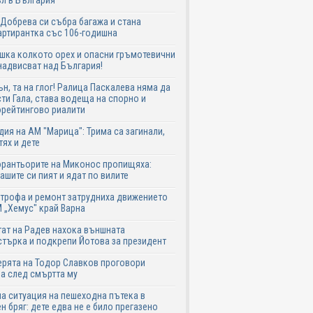
л в България
Добрева си събра багажа и стана
ртирантка със 106-годишна
шка колкото орех и опасни гръмотевични
надвисват над България!
ън, та на глог! Ралица Паскалева няма да
ти Гала, става водеща на спорно и
рейтингово риалити
дия на АМ "Марица": Трима са загинали,
тях и дете
рантьорите на Миконос пропищяха:
ашите си пият и ядат по вилите
трофа и ремонт затрудниха движението
 „Хемус" край Варна
ат на Радев нахока външната
търка и подкрепи Йотова за президент
рята на Тодор Славков проговори
а след смъртта му
а ситуация на пешеходна пътека в
н бряг: дете едва не е било прегазено