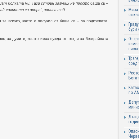
влязъ
ишат болката ми. Тази сутрин загубих не просто баща си –
Мира 
най-голямата си опора“, написа той.
съква
 за всичко, което е получил от баща си – за подкрепата,
Граду
бури 
От тр
рок, за думите, когато имах нужда от тях, и за безкрайната
измес
ниско
Траге
сред 
Ресто
Богат
Катас
по АМ
Депут
минис
Дъще
годин
Опасн
Черве