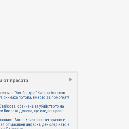
и от пресата
никът в "Биг брадър" Виктор Ангелов:
а снимаха потопа, вместо да помогнат!
Стайкова, обвинена за убийството на
си Виолета Донева, ще следва право
налист: Ангел Христов категорично е
ал от масивен инфаркт, ден след като е