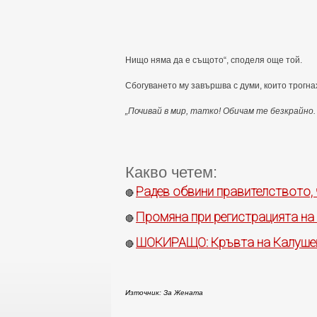
Нищо няма да е същото“, споделя още той.
Сбогуването му завършва с думи, които трогна
„Почивай в мир, татко! Обичам те безкрайно.
Какво четем:
Радев обвини правителството, 
🔴
Промяна при регистрацията на
🔴
ШОКИРАЩО: Кръвта на Калушев
🔴
Източник: За Жената