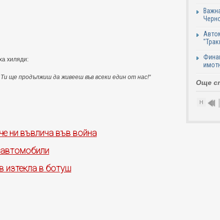
Важна
Черно
Автом
"Трак
Финан
ха хиляди:
имотн
 Ти ще продължиш да живееш във всеки един от нас!“
Още с
Н
че ни въвлича във война
 автомобили
 изтекла в ботуш