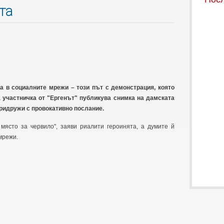
та
а в социалните мрежи – този път с демонстрация, която
 участничка от "Ергенът" публикува снимка на дамската
 придружи с провокативно послание.
място за червило", заяви риалити героинята, а думите й
мрежи.