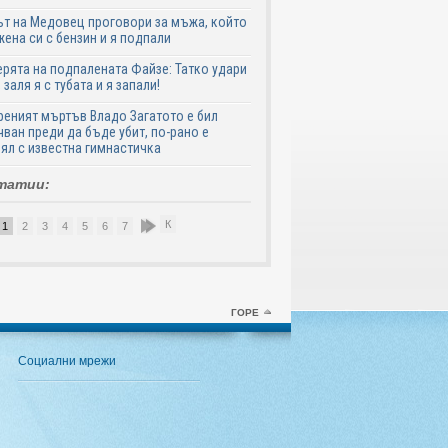
т на Медовец проговори за мъжа, който
жена си с бензин и я подпали
ята на подпалената Файзе: Татко удари
 заля я с тубата и я запали!
еният мъртъв Владо Загатото е бил
ван преди да бъде убит, по-рано е
ял с известна гимнастичка
татии:
К
1
2
3
4
5
6
7
8
9
10
ГОРЕ
Социални мрежи