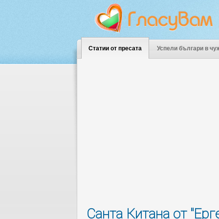
Статии от пресата
Успели българи в чу
Санта Китана от "Ерг