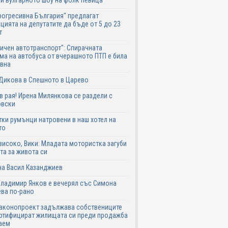
и вулгарното шоу на фолк певица
рогресивна България" предлагат
цията на депутатите да бъде от 5 до 23
т
ичен автотранспорт": Спирачната
ма на автобуса от вчерашното ПТП е била
авна
Дикова в Спешното в Царево
в рая! Ирена Милянкова се раздели с
овски
ки румънци натровени в наш хотел на
то
високо, Вики: Младата мотористка загуби
та за живота си
на Васил Казанджиев
Владимир Янков е вечерял със Симона
ва по-рано
законопроект задължава собствениците
ртифицират жилищата си преди продажба
аем