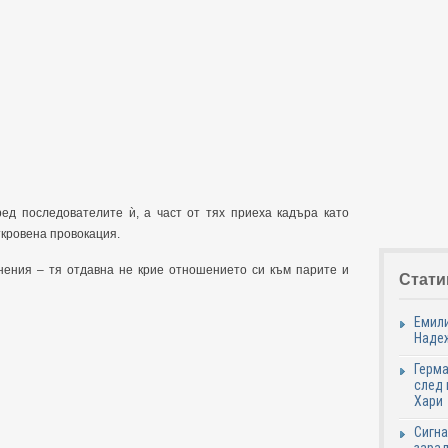
д последователите ѝ, а част от тях приеха кадъра като
ткровена провокация.
нения – тя отдавна не крие отношението си към парите и
Стати
Емили
Надеж
Герма
след 
Хари
Сигна