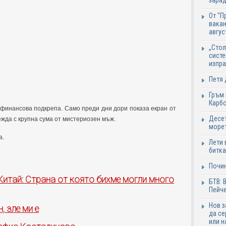
зарад
От "П
вакан
авгус
„Стол
систе
изпр
Петя 
Гръм 
Карб
 финансова подкрепа. Само преди дни дори показа екран от
Десет
режда с крупна сума от мистериозен мъж.
море
а.
Лети 
битка
Почи
Китай: Страна от която бихме могли много
БТВ: 
Пейче
Нов 
, зле ми е
да се
или н