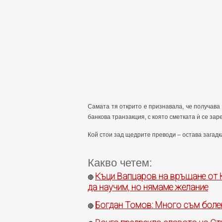
Самата тя открито е признавала, че получава
банкова транзакция, с която сметката ѝ се за
Кой стои зад щедрите преводи – остава загадк
Какво четем:
Къци Вапцаров на връщане от 
🔴
да научим, но нямаме желание
Богдан Томов: Много съм болен
🔴