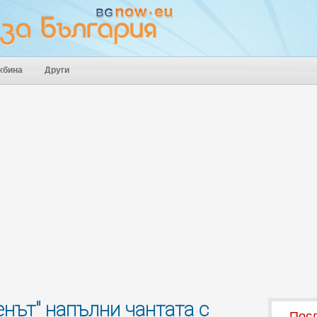
жбина
Други
енът" напълни чантата с
Посл