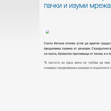
пачки и изуми мрежа
Санта Китана отново успя да вдигне градус
предизвика лавина от реакции. Скандалната
си чанта, буквално преливаща от пачки, и я
"В чантата на една жена не трябва да има 
очаквано предизвикаха реакции в социалните 