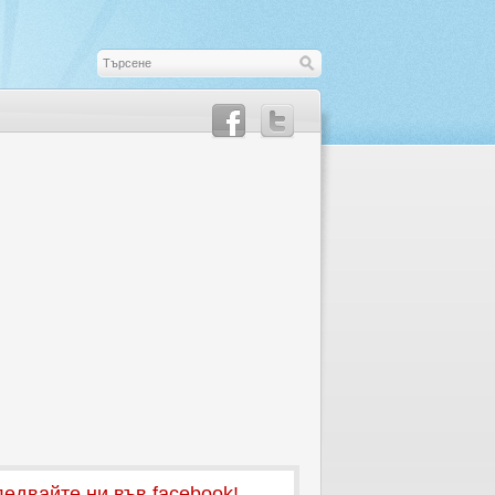
едвайте ни във facebook!