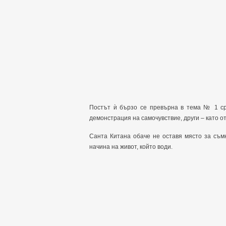
Постът ѝ бързо се превърна в тема № 1 сре
демонстрация на самочувствие, други – като о
Санта Китана обаче не оставя място за съм
начина на живот, който води.