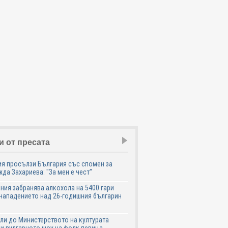
и от пресата
я просълзи България със спомен за
да Захариева: "За мен е чест"
ния забранява алкохола на 5400 гари
нападението над 26-годишния българин
ли до Министерството на културата