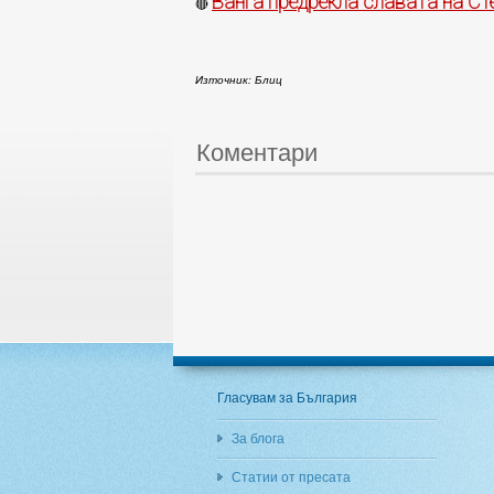
Ванга предрекла славата на С
🔴
Източник: Блиц
Коментари
Гласувам за България
За блога
Статии от пресата