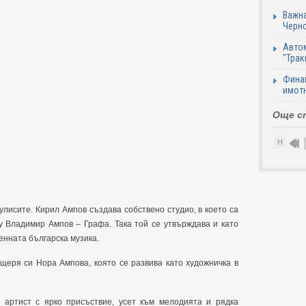
Важна
Черно
Автом
"Трак
Финан
имотн
Още с
Н
улисите. Кирил Ампов създава собствено студио, в което са
у Владимир Ампов – Графа. Така той се утвърждава и като
енната българска музика.
щеря си Нора Ампова, която се развива като художничка в
 артист с ярко присъствие, усет към мелодията и рядка