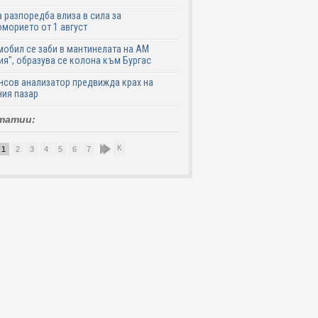
 разпоредба влиза в сила за
морието от 1 август
обил се заби в мантинелата на АМ
ия", образува се колона към Бургас
сов анализатор предвижда крах на
ия пазар
татии:
К
1
2
3
4
5
6
7
8
9
10