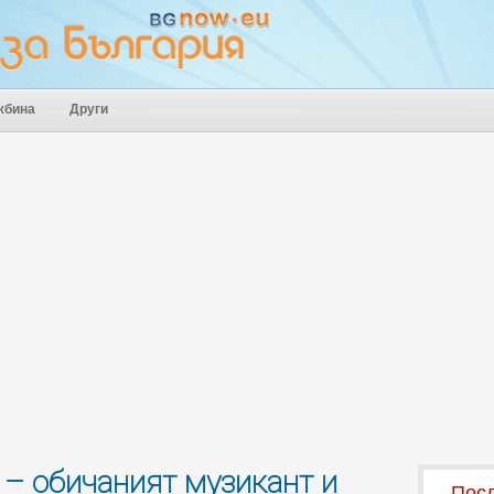
жбина
Други
– обичаният музикант и
Посл