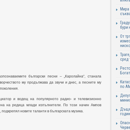
влязъ
Мира 
съква
Граду
бури 
От тр
измес
ниско
Траге
сред 
Ресто
Богат
зпознаваемите български песни – „Каролайна“, станала
Катас
ворчеството му продължава да звучи и днес, а песните му
по АМ
 поколения.
Депут
ициатор и водещ на популярното радио- и телевизионно
минис
цена на редица млади изпълнители. По този начин Ампов
Дъще
к, подкрепял новите таланти в българската музика.
годин
Опасн
Черве