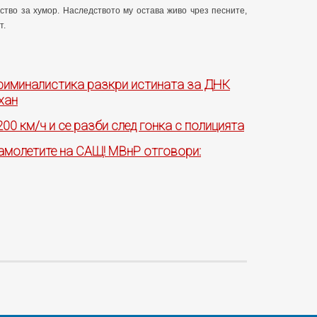
ство за хумор. Наследството му остава живо чрез песните,
т.
риминалистика разкри истината за ДНК
хан
200 км/ч и се разби след гонка с полицията
самолетите на САЩ! МВнР отговори: