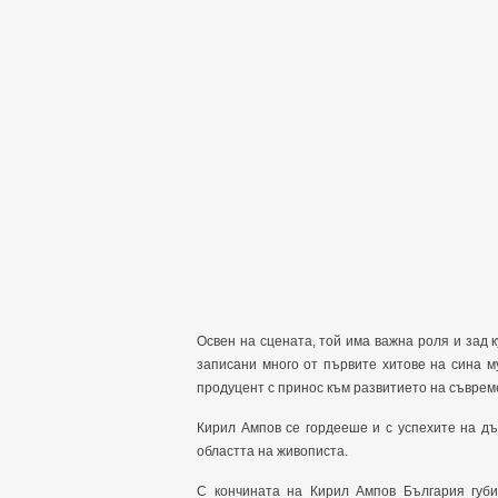
Освен на сцената, той има важна роля и зад к
записани много от първите хитове на сина м
продуцент с принос към развитието на съврем
Кирил Ампов се гордееше и с успехите на дъ
областта на живописта.
С кончината на Кирил Ампов България губи