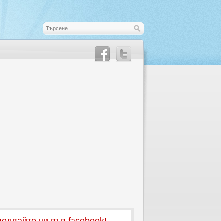
едвайте ни във facebook!