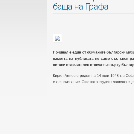
баща на Графа
Починал е един от обичаните български музи
паметта на публиката не само със своя раз
остави отличителен отпечатък върху българ
Кирил Ампов е роден на 14 юли 1948 г. в Соф
свое призвание. Още като студент започва сцен