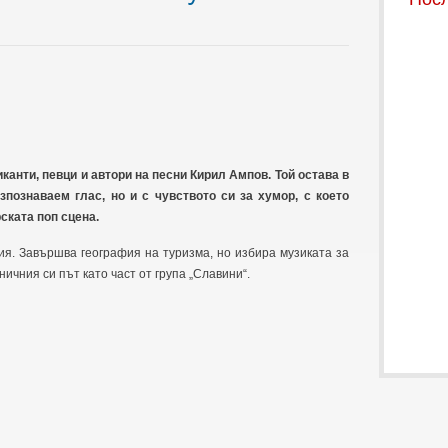
канти, певци и автори на песни Кирил Ампов. Той остава в
познаваем глас, но и с чувството си за хумор, с което
ската поп сцена.
ия. Завършва география на туризма, но избира музиката за
ичния си път като част от група „Славини“.