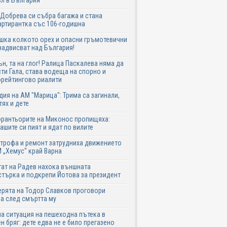
л в България
Добрева си събра багажа и стана
ртирантка със 106-годишна
шка колкото орех и опасни гръмотевични
надвисват над България!
ън, та на глог! Ралица Паскалева няма да
ти Гала, става водеща на спорно и
рейтингово риалити
дия на АМ "Марица": Трима са загинали,
тях и дете
рантьорите на Миконос пропищяха:
ашите си пият и ядат по вилите
трофа и ремонт затрудниха движението
 „Хемус" край Варна
ат на Радев нахока външната
търка и подкрепи Йотова за президент
рята на Тодор Славков проговори
а след смъртта му
а ситуация на пешеходна пътека в
н бряг: дете едва не е било прегазено