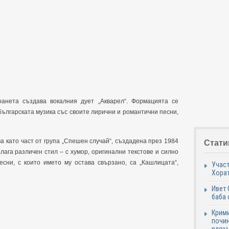
оанета създава вокалния дует „Акварел“. Формацията се
ългарската музика със своите лирични и романтични песни,
 като част от група „Спешен случай“, създадена през 1984
Стати
лага различен стил – с хумор, оригинални текстове и силно
есни, с които името му остава свързано, са „Кашлицата“,
Участ
Хорат
Ивет 
баба 
Крими
почин