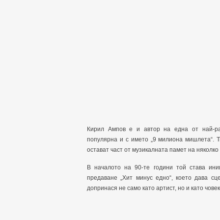
Кирил Ампов е и автор на една от най-ра
популярна и с името „9 милиона мишлета“. Т
остават част от музикалната памет на няколко
В началото на 90-те години той става ин
предаване „Хит минус едно“, което дава с
допринася не само като артист, но и като чове