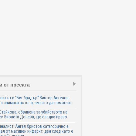
и от пресата
никът в "Биг брадър" Виктор Ангелов:
а снимаха потопа, вместо да помогнат!
Стайкова, обвинена за убийството на
си Виолета Донева, ще следва право
налист: Ангел Христов категорично е
ал от масивен инфаркт, ден след като е