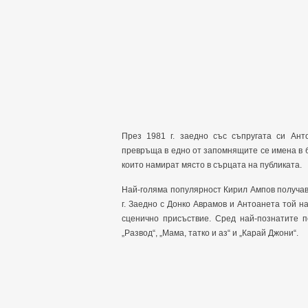
През 1981 г. заедно със съпругата си Ант
превръща в едно от запомнящите се имена в б
които намират място в сърцата на публиката.
Най-голяма популярност Кирил Ампов получава
г. Заедно с Донко Аврамов и Антоанета той на
сценично присъствие. Сред най-познатите п
„Развод“, „Мама, татко и аз“ и „Карай Джони“.