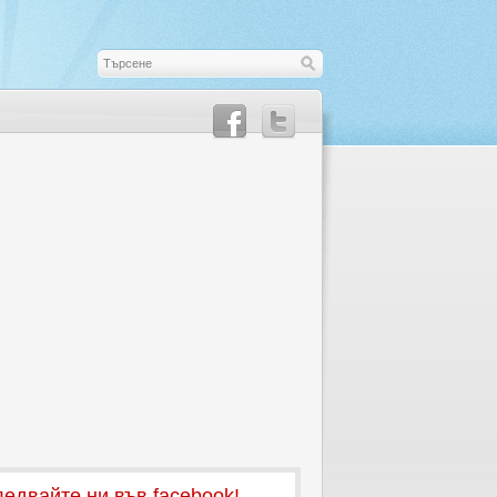
едвайте ни във facebook!