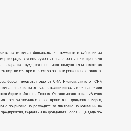
които да включват финансови инструменти и субсидии за
имер посредством инструментите на оперативните програми
 пазара на труда, като по-ниски осигурителни ставки за
 експортни сектори в по-слабо развити региони на страната.
ова борса, предлагат още от СИА. Икономистите от СИА
ключване на сделки от чуждестранни инвеститори, например
дови борси в Източна Европа. Организирането на публична
мотност би засилило инвестирането на фондовата борса,
ки е покриване на разходите за листване на компании на
 предприятия, търгувани на фондовата борса и ще даде по-