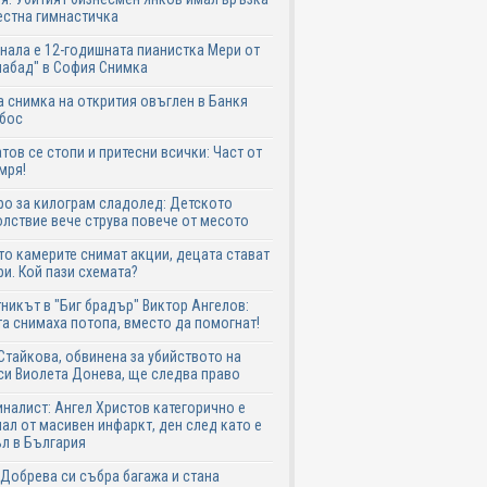
естна гимнастичка
нала е 12-годишната пианистка Мери от
абад" в София Снимка
 снимка на открития овъглен в Банкя
 бос
тов се стопи и притесни всички: Част от
мря!
ро за килограм сладолед: Детското
лствие вече струва повече от месото
о камерите снимат акции, децата стават
и. Кой пази схемата?
никът в "Биг брадър" Виктор Ангелов:
а снимаха потопа, вместо да помогнат!
Стайкова, обвинена за убийството на
си Виолета Донева, ще следва право
налист: Ангел Христов категорично е
ал от масивен инфаркт, ден след като е
л в България
Добрева си събра багажа и стана