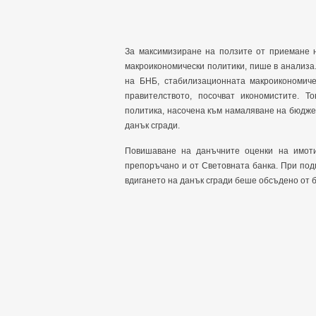
За максимизиране на ползите от приемане 
макроикономически политики, пише в анализа
на БНБ, стабилизационната макроикономиче
правителството, посочват икономистите. Т
политика, насочена към намаляване на бюдже
данък сгради.
Повишаване на данъчните оценки на имоти
препоръчано и от Световната банка. При подг
вдигането на данък сгради беше обсъдено от