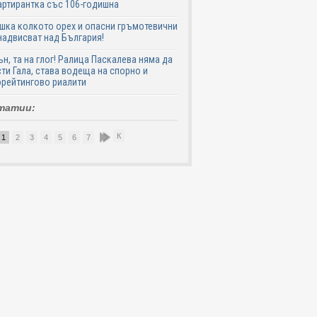
ртирантка със 106-годишна
шка колкото орех и опасни гръмотевични
надвисват над България!
ън, та на глог! Ралица Паскалева няма да
ти Гала, става водеща на спорно и
рейтингово риалити
татии:
К
1
2
3
4
5
6
7
8
9
10