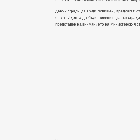
Съветът за икономически анализи иска стимул
Данък сгради да бъди повишен, предлагат о
съвет. Идеята да бъде повишен данък сгради
представен на вниманието на Министерския съ