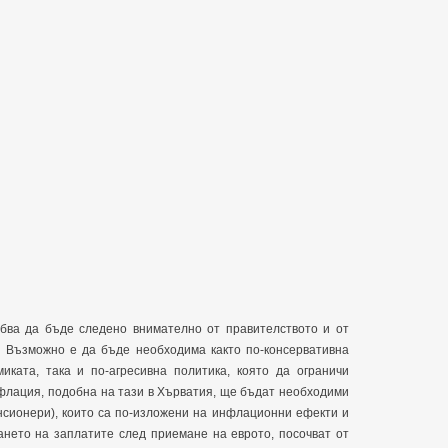
бва да бъде следено внимателно от правителството и от
. Възможно е да бъде необходима както по-консервативна
иката, така и по-агресивна политика, която да ограничи
нфлация, подобна на тази в Хърватия, ще бъдат необходими
нсионери), които са по-изложени на инфлационни ефекти и
ането на заплатите след приемане на еврото, посочват от