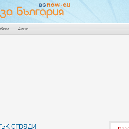
жбина
Други
нък сгради
Посл