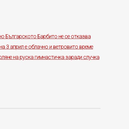
 но Българското Барбито не се отказва
на 3 април е облачно и ветровито време
ляне на руска гимнастичка заради случка