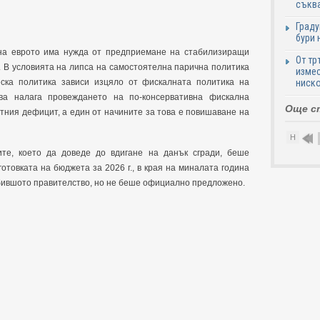
съква
Граду
бури 
на еврото има нужда от предприемане на стабилизиращи
От тр
. В условията на липса на самостоятелна парична политика
измес
ниско
ска политика зависи изцяло от фискалната политика на
ова налага провеждането на по-консервативна фискална
Още с
тния дефицит, а един от начините за това е повишаване на
Н
те, което да доведе до вдигане на данък сгради, беше
отовката на бюджета за 2026 г., в края на миналата година
 бившото правителство, но не беше официално предложено.