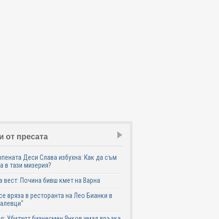
и от пресата
пената Деси Слава избухна: Как да съм
а в тази мизерия?
 вест: Почина бивш кмет на Варна
се вряза в ресторанта на Лео Бианки в
галевци"
я: Убитият бизнесмен Янков имал връзка