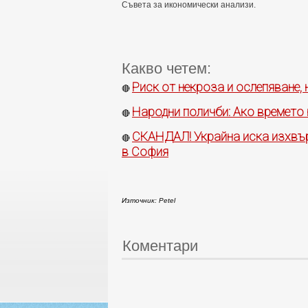
Съвета за икономически анализи.
Какво четем:
Риск от некроза и ослепяване,
🔴
Народни поличби: Ако времето 
🔴
СКАНДАЛ! Украйна иска изхвър
🔴
в София
Източник: Petel
Коментари