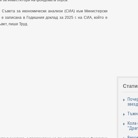
и за инвеститори на фондовата борса
т Съвета за икономически анализи (СИА) към Министерски
 е записана в Годишния доклад за 2025 г. на СИА, който е
вет, пише Труд.
Стати
Почер
звезд
Тъжна
Кола 
"Дра
Верси