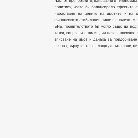
Част от препоръките, направени от икономист
политика, което би балансирало ефектите о
нарастване на цените на имотите и на к
финансовата стабилност, пише в анализа. Ма
БНБ, правителството би могло също да подп
такси, свързани с жилищния пазар, посочват 
вписване на имот и данъка за придобиване 
основа, върху която се плаща данък сгради, пи