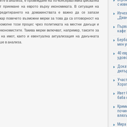
ите в анализа, е провеждане на по-консервативна фискална
с изв
т приемане на еврото върху икономиката. В ситуация на
редитирането на домакинствата е важно да се запази
Изчез
„Диан
кар повечето възможни мерки за това да са отговорност на
омогне този процес чрез политиката на местни данъци и
Първа
икономистите. Такива мерки включват, например, таксите за
кафе
на имот, както и евентуална актуализация на данъчната
Берба
ше в анализа.
мен у
40 ев
удово
Докат
дилър
Участ
Хорат
Ивет 
баба 
Крими
почин
влязъ
Мира 