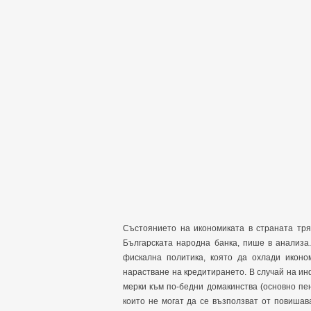
Състоянието на икономиката в страната тря
Българската народна банка, пише в анализа
фискална политика, която да охлади иконом
нарастване на кредитирането. В случай на и
мерки към по-бедни домакинства (основно пе
които не могат да се възползват от повишав