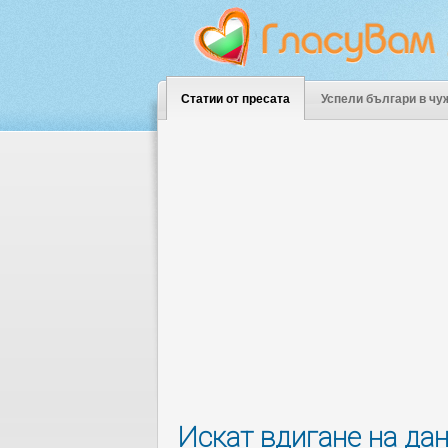
Статии от пресата
Успели българи в чу
Искат вдигане на да