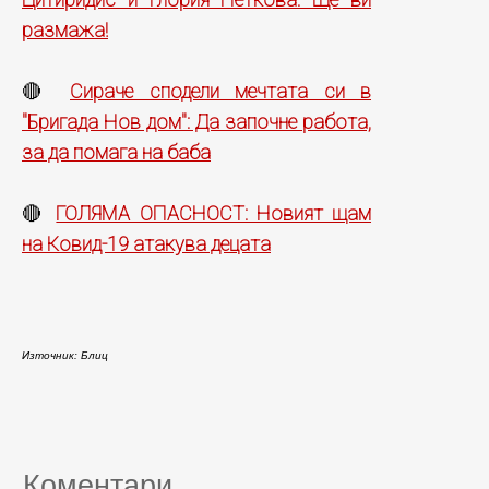
размажа!
Сираче сподели мечтата си в
🔴
"Бригада Нов дом": Да започне работа,
за да помага на баба
ГОЛЯМА ОПАСНОСТ: Новият щам
🔴
на Ковид-19 атакува децата
Източник: Блиц
Коментари