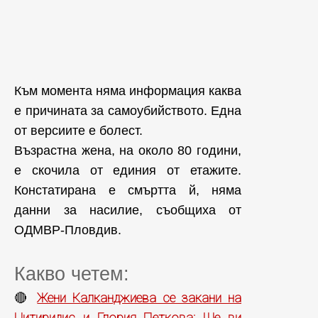
Към момента няма информация каква
е причината за самоубийството. Една
от версиите е болест.
Възрастна жена, на около 80 години,
е скочила от единия от етажите.
Констатирана е смъртта й, няма
данни за насилие, съобщиха от
ОДМВР-Пловдив.
Какво четем:
Жени Калканджиева се закани на
🔴
Цитиридис и Глория Петкова: Ще ви