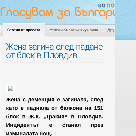
Статии от пресата
Успели българи в чужбина
Други
Жена загина след падане
от блок в Пловдив
Жена с деменция е загинала, след
като е паднала от балкона на 151
блок в Ж.К. „Тракия“ в Пловдив.
Инцидентът е станал през
изминалата нощ.