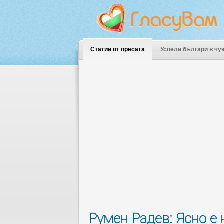
Статии от пресата
Успели българи в чу
Румен Радев: Ясно е