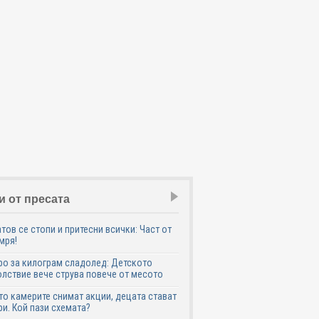
и от пресата
тов се стопи и притесни всички: Част от
мря!
ро за килограм сладолед: Детското
лствие вече струва повече от месото
о камерите снимат акции, децата стават
и. Кой пази схемата?