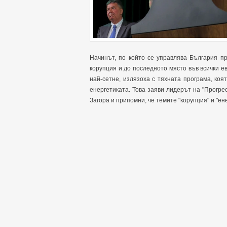
Начинът, по който се управлява България п
корупция и до последното място във всички ев
най-сетне, излязоха с тяхната програма, коя
енергетиката. Това заяви лидерът на "Прогр
Загора и припомни, че темите "корупция" и "ене