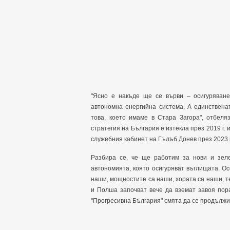
"Ясно е накъде ще се върви – осигуряване
автономна енергийна система. А единствена
това, което имаме в Стара Загора", отбел
стратегия на България е изтекла през 2019 г.
служебния кабинет на Гълъб Донев през 2023 г
Разбира се, че ще работим за нови и зеле
автономията, която осигуряват въглищата. Ос
наши, мощностите са наши, хората са наши, т
и Полша започват вече да вземат завоя пора
"Прогресивна България" смята да се продължи