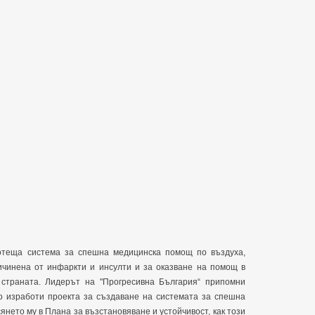
отеща система за спешна медицинска помощ по въздуха,
ичинена от инфаркти и инсулти и за оказване на помощ в
страната. Лидерът на "Прогресивна България“ припомни
то изработи проекта за създаване на системата за спешна
нето му в Плана за възстановяване и устойчивост, как този