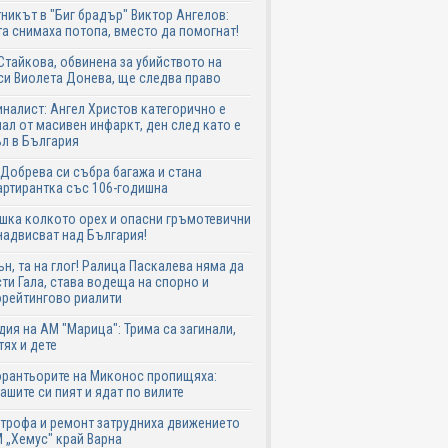
никът в "Биг брадър" Виктор Ангелов:
а снимаха потопа, вместо да помогнат!
Стайкова, обвинена за убийството на
си Виолета Донева, ще следва право
налист: Ангел Христов категорично е
ал от масивен инфаркт, ден след като е
л в България
Добрева си събра багажа и стана
ртирантка със 106-годишна
шка колкото орех и опасни гръмотевични
надвисват над България!
ън, та на глог! Ралица Паскалева няма да
ти Гала, става водеща на спорно и
рейтингово риалити
дия на АМ "Марица": Трима са загинали,
тях и дете
рантьорите на Миконос пропищяха:
ашите си пият и ядат по вилите
трофа и ремонт затрудниха движението
 „Хемус" край Варна