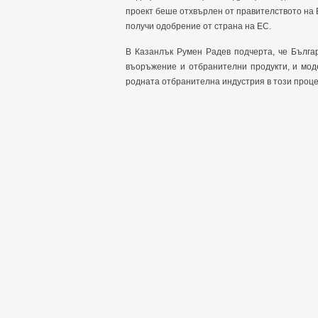
проект беше отхвърлен от правителството на Б
получи одобрение от страна на ЕС.
В Казанлък
Румен Радев подчерта, че Бълга
въоръжение и отбранителни продукти, и мод
родната отбранителна индустрия в този проце