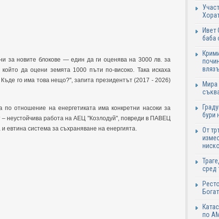
Участ
Хорат
Ивет 
баба 
Крими
ни за новите блокове — един да ги оценява на 3000 лв. за
почин
влязъ
, който да оцени земята 1000 пъти по-високо. Така искаха
 Къде го има това нещо?", запита президентът (2017 - 2026)
Мира 
съква
Граду
та по отношение на енергетиката има конкретни насоки за
бури 
т – неустойчива работа на АЕЦ "Козлодуй", повреди в ПАВЕЦ
 и евтина система за съхраняване на енергията.
От тр
измес
ниско
Траге
сред 
Ресто
Богат
Катас
по АМ