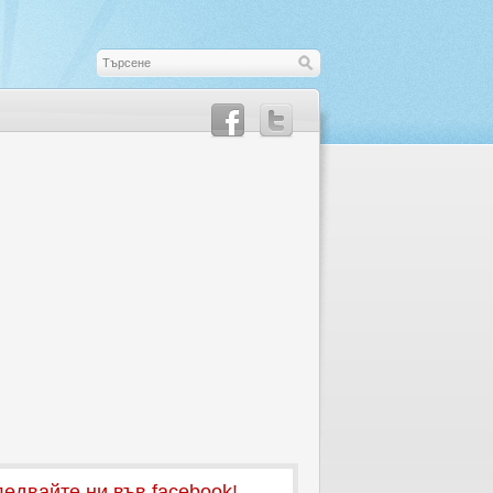
едвайте ни във facebook!