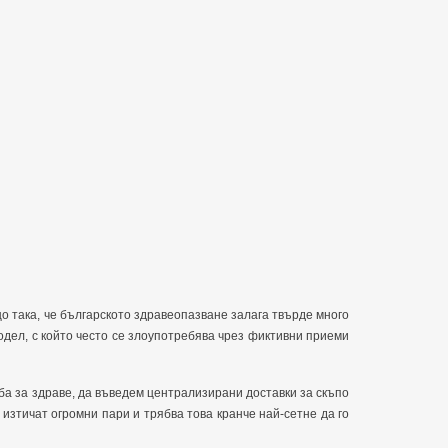
о така, че българското здравеопазване залага твърде много
одел, с който често се злоупотребява чрез фиктивни приеми
а за здраве, да въведем централизирани доставки за скъпо
изтичат огромни пари и трябва това кранче най-сетне да го