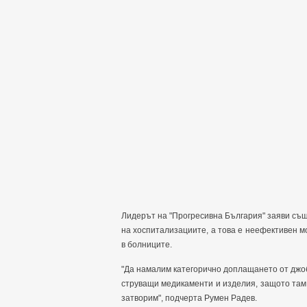
Лидерът на "Прогресивна България" заяви същ
на хоспитализациите, а това е неефективен м
в болниците.
"Да намалим категорично доплащането от джоб
струващи медикаменти и изделия, защото там 
затворим", подчерта
Румен Радев.