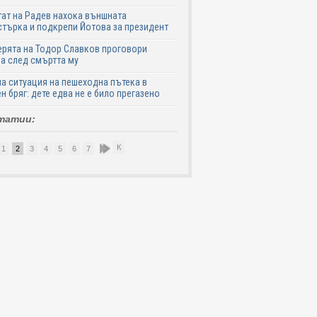
ат на Радев нахока външната
търка и подкрепи Йотова за президент
рята на Тодор Славков проговори
а след смъртта му
а ситуация на пешеходна пътека в
н бряг: дете едва не е било прегазено
татии:
К
1
2
3
4
5
6
7
8
9
10