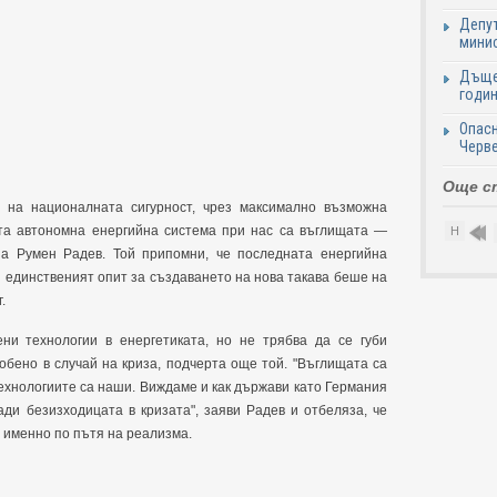
Депут
минис
Дъще
годин
Опасн
Черве
Още с
 на националната сигурност, чрез максимално възможна
та автономна енергийна система при нас са въглищата —
Н
яза
Румен Радев. Той припомни, че последната енергийна
 и единственият опит за създаването на нова такава беше на
.
ни технологии в енергетиката, но не трябва да се губи
обено в случай на криза, подчерта още той. "Въглищата са
ехнологиите са наши. Виждаме и как държави като Германия
ди безизходицата в кризата", заяви Радев и отбеляза, че
 именно по пътя на реализма.