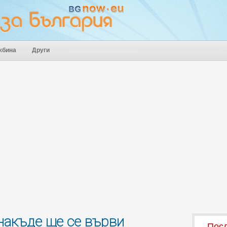
жбина
Други
 накъде ще се върви
Посл