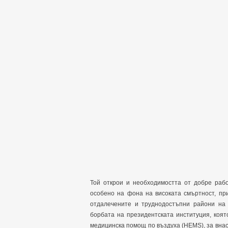
Той открои и необходимостта от добре раб
особено на фона на високата смъртност, пр
отдалечените и труднодостъпни райони на 
борбата на президентската институция, коя
медицинска помощ по въздуха (HEMS), за внася