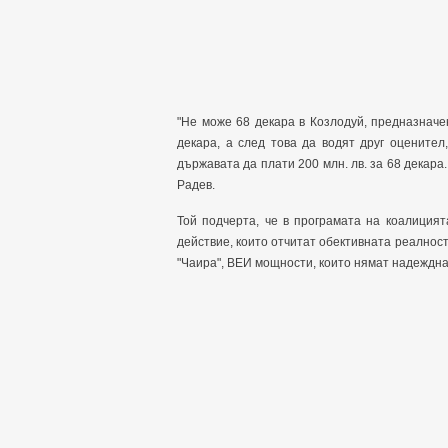
"Не може 68 декара в Козлодуй, предназначе
декара, а след това да водят друг оценител
държавата да плати 200 млн. лв. за 68 декара.
Радев.
Той подчерта, че в програмата на коалиция
действие, които отчитат обективната реалнос
"Чаира", ВЕИ мощности, които нямат надеждна