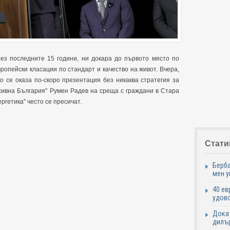
рез последните 15 години, ни докара до първото място по
ропейски класации по стандарт и качество на живот. Вчера,
то се оказа по-скоро презентация без никаква стратегия за
есивна България"
Румен Радев на среща с граждани в Стара
ргетика" често се пресичат.
Стати
Берба
мен у
40 ев
удово
Докат
дилър