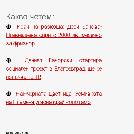
Какво четем:
Край на разкоша: Деси Банова-
🔴
Плевнелиева спря с 2000 лв. месечно
за фризьор
Даниел Бачорски стартира
🔴
социален проект в Благоевград, ще се
излъчва по ТВ
Най-черната Цветница: Усмивката
🔴
на Пламена угасна край Ропотамо
Източник: Petel