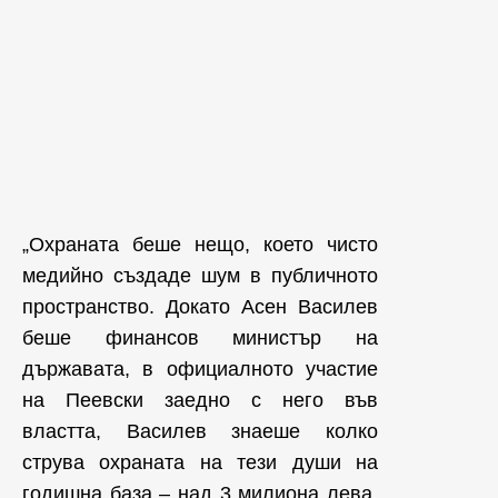
„Охраната беше нещо, което чисто
медийно създаде шум в публичното
пространство. Докато Асен Василев
беше финансов министър на
държавата, в официалното участие
на Пеевски заедно с него във
властта, Василев знаеше колко
струва охраната на тези души на
годишна база – над 3 милиона лева.