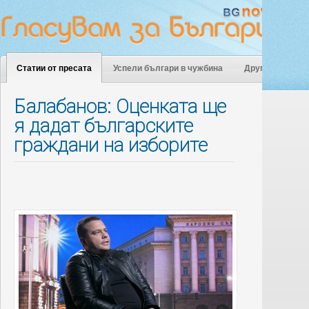
Статии от пресата
Успели българи в чужбина
Други
Балабанов: Оценката ще
я дадат българските
граждани на изборите