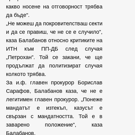
какво носене на отговорност трябва
да бъде".
„Не можеш да покровителстваш секти
и да се правиш, че не се е случило”,
каза Балабанов относно критиките на
ИТН към ПП-ДБ след случая
„Петрохан”. Той се закани, че ще
продължат да политизират случая
колкото трябва.
За и.ф. главен прокурор Борислав
Сарафов, Балабанов каза, че не е
легитимен главен прокурор. „Понеже
мандатът е изтекъл, казусът е
свързан с мандатността. Той е в
заварено положение”, каза
Балабанов.