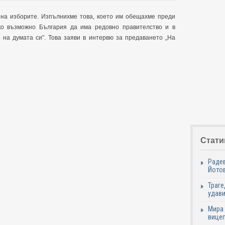
 на изборите. Изпълнихме това, което им обещахме преди
ко възможно България да има редовно правителство и в
 на думата си”. Това заяви в интервю за предаването „На
Стати
Радев
Йотов
Траге
удави
Мира 
вицеп