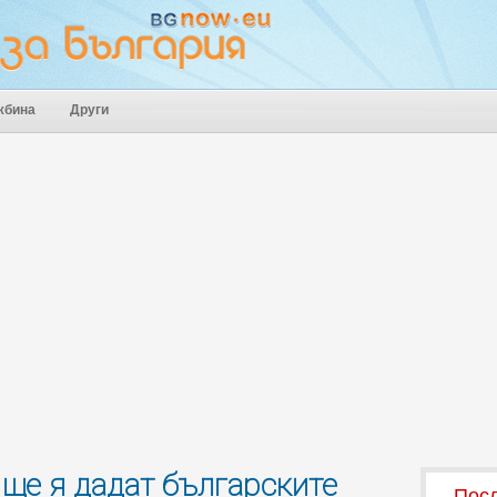
жбина
Други
 ще я дадат българските
Посл