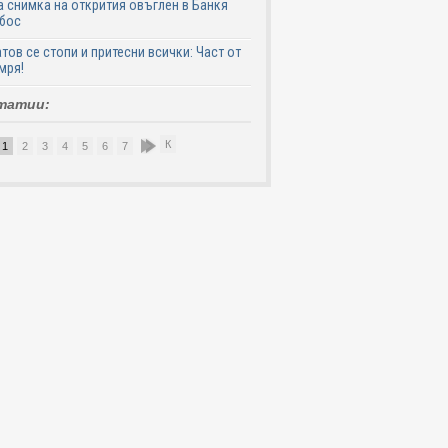
 снимка на открития овъглен в Банкя
 бос
тов се стопи и притесни всички: Част от
мря!
татии:
К
1
2
3
4
5
6
7
8
9
10