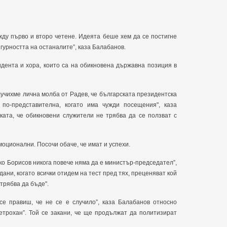
жду първо и второ четене. Идеята беше хем да се постигне
гурността на останалите”, каза Балабанов.
идента и хора, които са на обикновена държавна позиция в
лучихме лична молба от Радев, че българската президентска
по-представителна, когато има чужди посещения", каза
ката, че обикновени служители не трябва да се ползват с
моционални. Посочи обаче, че имат и успехи.
о Борисов никога повече няма да е министър-председател”,
ани, когато всички отидем на тест пред тях, преценяват кой
 трябва да бъде".
е правиш, че не се е случило”, каза Балабанов относно
етрохан”. Той се закани, че ще продължат да политизират