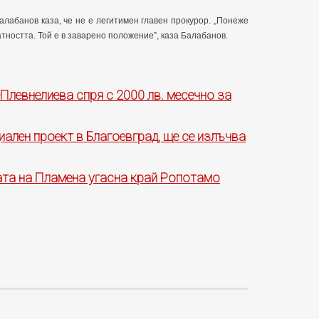
алабанов каза, че не е легитимен главен прокурор. „Понеже
атността. Той е в заварено положение”, каза Балабанов.
Плевнелиева спря с 2000 лв. месечно за
ален проект в Благоевград, ще се излъчва
ата на Пламена угасна край Ропотамо