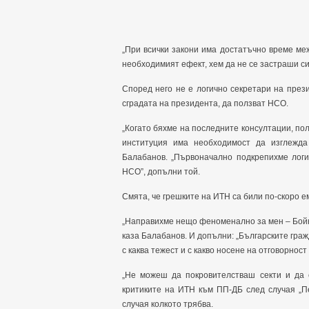
„При всички закони има достатъчно време ме
необходимият ефект, хем да не се застраши си
Според него не е логично секретари на през
сградата на президента, да ползват НСО.
„Когато бяхме на последните консултации, по
институция има необходимост да изглежда 
Балабанов. „Първоначално подкрепихме логи
НСО”, допълни той.
Смята, че грешките на ИТН са били по-скоро е
„Направихме нещо феноменално за мен – Бойк
каза Балабанов. И допълни: „Българските гражд
с каква тежест и с какво носене на отговорност
„Не можеш да покровителстваш секти и да с
критиките на ИТН към ПП-ДБ след случая „П
случая колкото трябва.