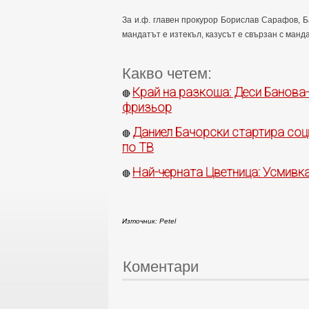
За и.ф. главен прокурор Борислав Сарафов, Б
мандатът е изтекъл, казусът е свързан с манд
Какво четем:
Край на разкоша: Деси Банова-
🔴
фризьор
Даниел Бачорски стартира соци
🔴
по ТВ
Най-черната Цветница: Усмивк
🔴
Източник: Petel
Коментари