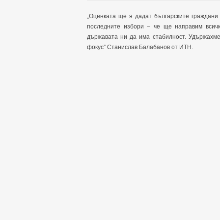
„Оценката ще я дадат българските граждани
последните избори – че ще направим всич
държавата ни да има стабилност. Удържахме
фокус” Станислав Балабанов от ИТН.