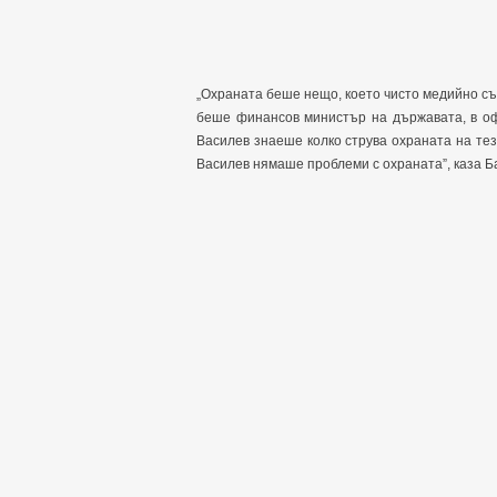
„Охраната беше нещо, което чисто медийно съ
беше финансов министър на държавата, в оф
Василев знаеше колко струва охраната на тез
Василев нямаше проблеми с охраната”, каза Б