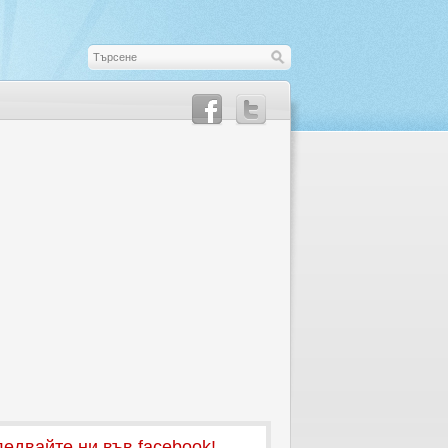
едвайте ни във facebook!