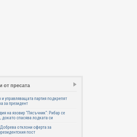
и от пресата
 и управляващата партия подкрепят
а за президент
дия на язовир "Пясъчник": Рибар се
, докато спасява лодката си
Добрева отклони оферта за
резидентския пост