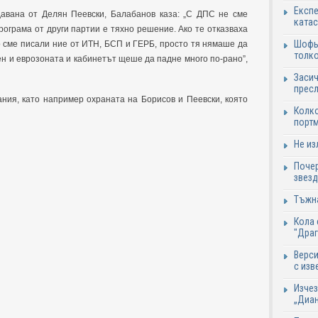
Експе
авана от Делян Пеевски, Балабанов каза: „С ДПС не сме
катас
ограма от други партии е тяхно решение. Ако те отказваха
Шофьо
о сме писали ние от ИТН, БСП и ГЕРБ, просто тя нямаше да
толко
ен и еврозоната и кабинетът щеше да падне много по-рано”,
Засич
пресл
ания, като например охраната на Борисов и Пеевски, която
Колко
портм
Не из
Почер
звезд
Тъжна
Кола 
"Дра
Верси
с изв
Изчез
„Диан