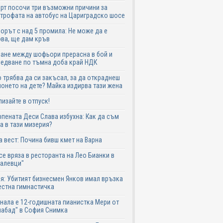
рт посочи три възможни причини за
трофата на автобус на Цариградско шосе
рът с над 5 промила: Не може да е
ва, ще дам кръв
ане между шофьори прерасна в бой и
едване по тъмна доба край НДК
 трябва да си закъсал, за да откраднеш
онето на дете? Майка издирва тази жена
лизайте в отпуск!
пената Деси Слава избухна: Как да съм
а в тази мизерия?
 вест: Почина бивш кмет на Варна
се вряза в ресторанта на Лео Бианки в
галевци"
я: Убитият бизнесмен Янков имал връзка
естна гимнастичка
нала е 12-годишната пианистка Мери от
абад" в София Снимка