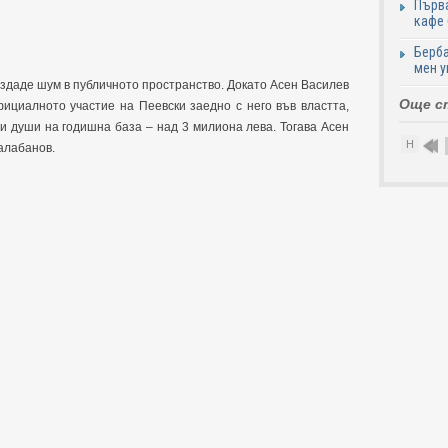
Първа
кафе
Берба
мен у
здаде шум в публичното пространство. Докато Асен Василев
Още с
ициалното участие на Пеевски заедно с него във властта,
и души на годишна база – над 3 милиона лева. Тогава Асен
Н
алабанов.