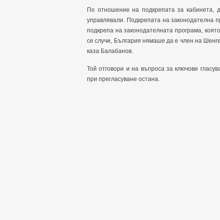
По отношение на подкрепата за кабинета, д
управлявали. Подкрепата на законодателна пр
подкрепа на законодателната програма, коят
се случи, България нямаше да е член на Шенг
каза Балабанов.
Той отговори и на въпроса за ключови гласув
при прегласуване остана.