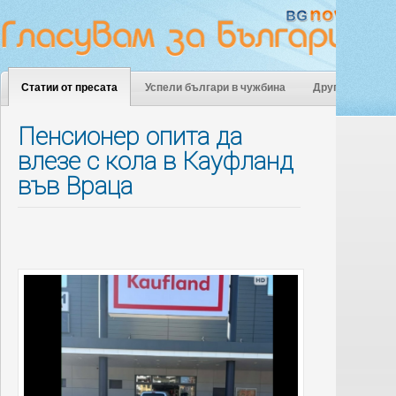
Статии от пресата
Успели българи в чужбина
Други
Пенсионер опита да
влезе с кола в Кауфланд
във Враца