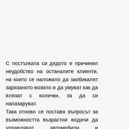
С постъпката си дядото е причинил
неудобство на останалите клиенти,
на които се наложило да заобикалят
зарязаното возило и да умуват как да
влязат с колички, за да си
напазаруват.
Така отново се поставя въпросът за
възможността възрастни водачи да
управляват автомобили и