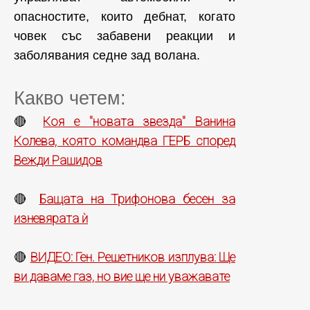
опасностите, които дебнат, когато
човек със забавени реакции и
заболявания седне зад волана.
Какво четем:
Коя е "новата звезда" Ванина
🔴
Колева, която командва ГЕРБ според
Вежди Рашидов
Бащата на Трифонова бесен за
🔴
изневярата ѝ
ВИДЕО: Ген. Решетников изплува: Ще
🔴
ви даваме газ, но вие ще ни уважавате