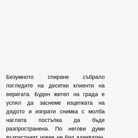
Безумното спиране събрало
погледите на десетки клиенти на
веригата. Буден жител на града е
успял да заснеме изцепката на
дядото и изпрати снимка с молба
наглата постъпка да бъде
разпространена. По негови думи
възрастният човек не бил адекватен,