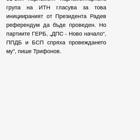
група на ИТН гласува за това
инициираният от Президента Радев
референдум да бъде проведен. Но
партиите ГЕРБ, „ДПС - Ново начало“,
ППДБ и БСП спряха провеждането
му", пише Трифонов.