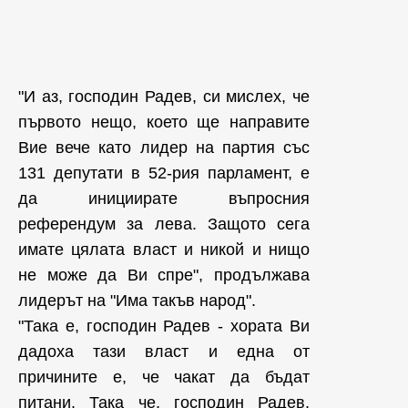
"И аз, господин Радев, си мислех, че
първото нещо, което ще направите
Вие вече като лидер на партия със
131 депутати в 52-рия парламент, е
да инициирате въпросния
референдум за лева. Защото сега
имате цялата власт и никой и нищо
не може да Ви спре", продължава
лидерът на "Има такъв народ".
"Така е, господин Радев - хората Ви
дадоха тази власт и една от
причините е, че чакат да бъдат
питани. Така че, господин Радев,