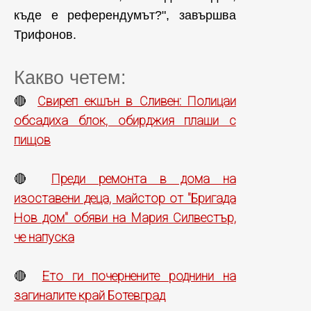
къде е референдумът?", завършва
Трифонов.
Какво четем:
Свиреп екшън в Сливен: Полицаи
🔴
обсадиха блок, обирджия плаши с
пищов
Преди ремонта в дома на
🔴
изоставени деца, майстор от "Бригада
Нов дом" обяви на Мария Силвестър,
че напуска
Ето ги почернените роднини на
🔴
загиналите край Ботевград