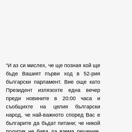
"И аз си мислех, че ще позная кой ще
бъде Вашият първи ход в 52-рия
български парламент. Вие още като
Президент излязохте една вечер
преди новините в 20:00 часа и
съобщихте на целия български
народ, че най-важното според Вас е
българите да бъдат питани; че никой
политик не бива да взема решение,