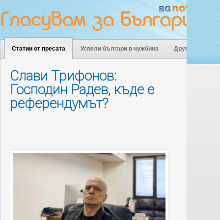
Статии от пресата
Успели българи в чужбина
Други
Слави Трифонов:
Господин Радев, къде е
референдумът?