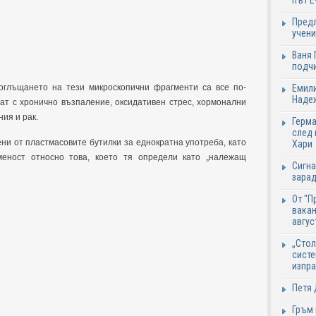
път Е
Предл
учени
Ваня 
подч
оглъщането на тези микроскопични фрагменти са все по-
Емили
Надеж
ват с хронично възпаление, оксидативен стрес, хормонални
ия и рак.
Герма
след 
ни от пластмасовите бутилки за еднократна употреба, като
Хари
меност относно това, което тя определи като „належащ
Сигна
зарад
От "П
вакан
авгус
„Стол
систе
изпр
Петя 
Гръм 