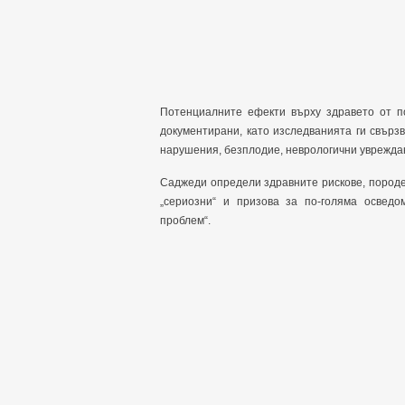
Потенциалните ефекти върху здравето от п
документирани, като изследванията ги свърз
нарушения, безплодие, неврологични увреждан
Саджеди определи здравните рискове, породе
„сериозни“ и призова за по-голяма осведо
проблем“.