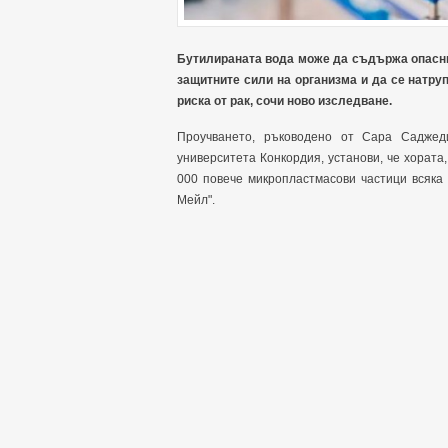
Бутилираната вода може да съдържа опасни 
защитните сили на организма и да се натру
риска от рак, сочи ново изследване.
Проучването, ръководено от Сара Саджед
университета Конкордия, установи, че хората
000 повече микропластмасови частици всяка 
Мейл".