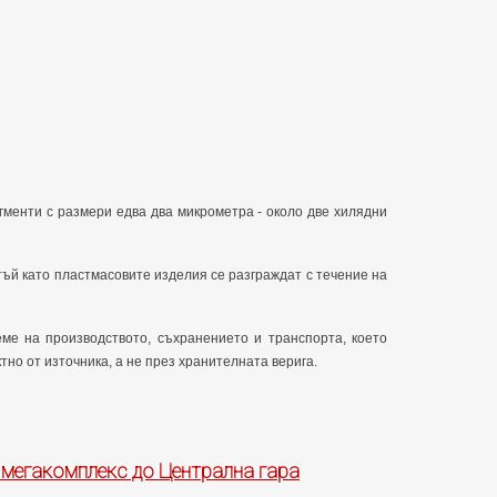
менти с размери едва два микрометра - около две хилядни
 тъй като пластмасовите изделия се разграждат с течение на
еме на производството, съхранението и транспорта, което
тно от източника, а не през хранителната верига.
 мегакомплекс до Централна гара