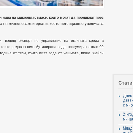
нива на микропластмаси, които могат да проникнат през
пат в жизненоважни органи, което потенциално увеличава
и, водещ експерт по управление на околната среда в
, които редовно пият бутилирана вода, консумират около 90
година от тези, които пият вода от чешмата, пише "Дейли
Стати
Днес 
давай
с мно
21-го
минал
Млада