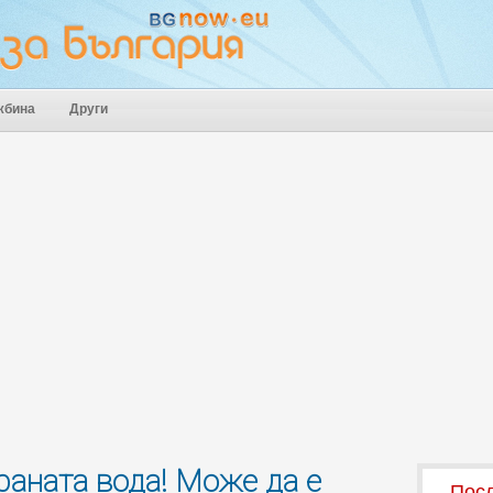
жбина
Други
раната вода! Може да е
Посл