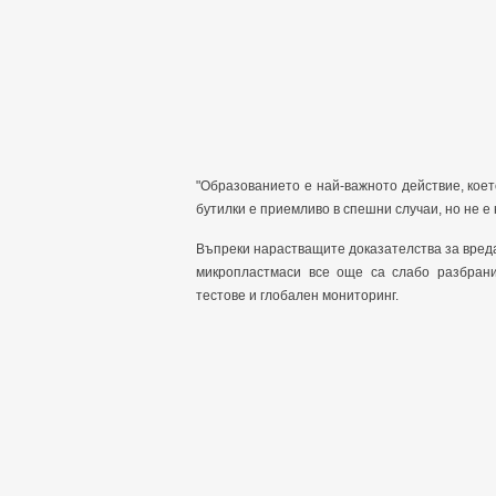
"Образованието е най-важното действие, кое
бутилки е приемливо в спешни случаи, но не е 
Въпреки нарастващите доказателства за вреда,
микропластмаси все още са слабо разбрани
тестове и глобален мониторинг.