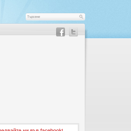
едвайте ни във facebook!