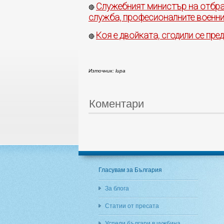
Служебният министър на отбра
🔴
служба, професионалните военни
Коя е двойката, сгодили се пре
🔴
Източник: lupa
Коментари
Гласувам за България
За блога
Статии от пресата
Успели българи в чужбина