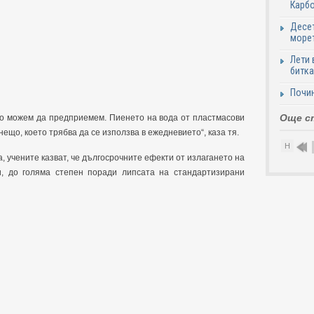
Карб
Десет
море
Лети 
битка
Почи
Още с
то можем да предприемем. Пиенето на вода от пластмасови
нещо, което трябва да се използва в ежедневието“, каза тя.
Н
 учените казват, че дългосрочните ефекти от излагането на
, до голяма степен поради липсата на стандартизирани