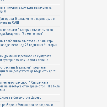
-79
агат по-дълга коледна ваканция за
ците
Григорова: България не е партньор, а е
инена на САЩ
я просълзи България със спомен за
да Захариева: "За мен е чест"
ния забранява алкохола на 5400 гари
нападението над 26-годишния българин
ли до Министерството на културата
и вулгарното шоу на фолк певица
рогресивна България" предлагат
цията на депутатите да бъде от 5 до 23
т
ичен автотранспорт": Спирачната
ма на автобуса от вчерашното ПТП е била
авна
Дикова в Спешното в Царево
в рая! Ирена Милянкова се раздели с