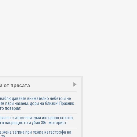
и от пресата
наблюдавайте внимателно небето и не
те пари назаем, дори на близки! Празник
го поверия:
дишен с износени гуми изтървал колата,
 в насрещното и убил 38г. моторист
 жена загина при тежка катастрофа на