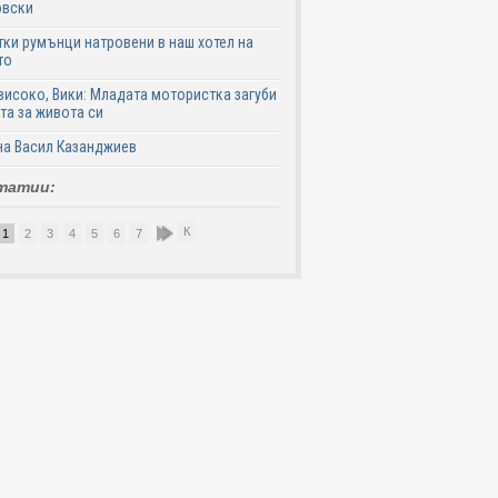
овски
ки румънци натровени в наш хотел на
то
високо, Вики: Младата мотористка загуби
та за живота си
на Васил Казанджиев
татии:
К
1
2
3
4
5
6
7
8
9
10