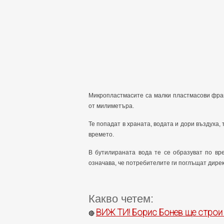
Микропластмасите са малки пластмасови фраг
от милиметъра.
Те попадат в храната, водата и дори въздуха,
времето.
В бутилираната вода те се образуват по вр
означава, че потребителите ги поглъщат дирек
Какво четем:
ВИЖ ТИ! Борис Бонев ще строи
🔴