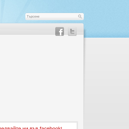
едвайте ни във facebook!