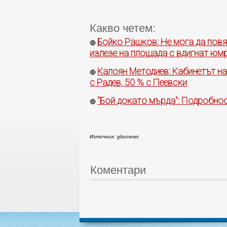
Какво четем:
Бойко Рашков: Не мога да повя
🔴
излезе на площада с вдигнат юмру
Калоян Методиев: Кабинетът на
🔴
с Радев, 50 % с Пеевски
"Бой докато мърда": Подробно
🔴
Източник: glasnews
Коментари