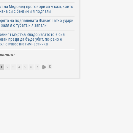
т на Медовец проговори за мъжа, който
жена си с бензин и я подпали
ята на подпалената Файзе: Татко удари
 заля я с тубата и я запали!
еният мъртъв Владо Загатото е бил
ван преди да бъде убит, по-рано е
ял с известна гимнастичка
татии:
К
1
2
3
4
5
6
7
8
9
10