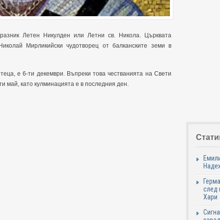
разник Летен Никулден или Летни св. Никола. Църквата
Николай Мирликийски чудотворец от балканските земи в
етеца, е 6-ти декември. Въпреки това честванията на Свети
ти май, като кулминацията е в последния ден.
Стати
Емили
Надеж
Герма
след 
Хари
Сигна