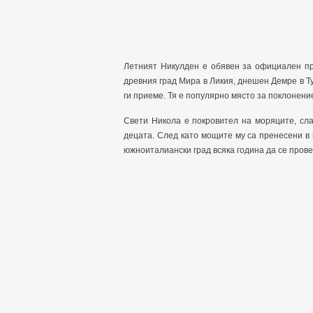
Летният Никулден е обявен за официален пр
древния град Мира в Ликия, днешен Демре в Ту
ги приеме. Тя е популярно място за поклонение
Свети Никола е покровител на моряците, сла
децата. След като мощите му са пренесени в г
южноиталиански град всяка година да се провеж