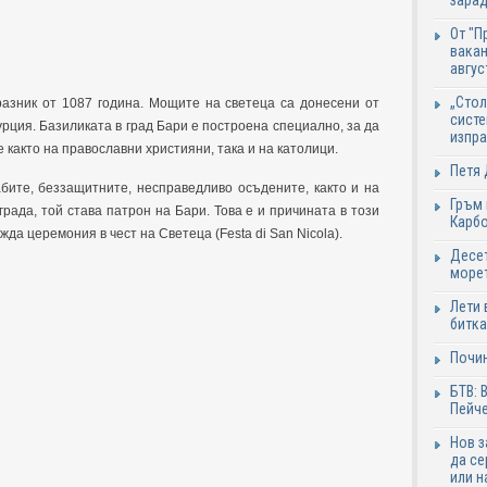
зарад
От "П
вакан
авгус
„Стол
азник от 1087 година. Мощите на светеца са донесени от
систе
рция. Базиликата в град Бари е построена специално, за да
изпр
 както на православни християни, така и на католици.
Петя 
бите, беззащитните, несправедливо осъдените, както и на
Гръм 
рада, той става патрон на Бари. Това е и причината в този
Карб
да церемония в чест на Светеца (Festa di San Nicola).
Десет
море
Лети 
битка
Почи
БТВ: 
Пейче
Нов 
да се
или н