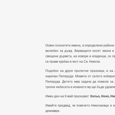
Освен познатите имена, в определени райони 
молебен за дъжд. Вярващите носят икони и 
свещени дървета, на извори и кладенци, се п
се прави курбан в чест на Св. Никола.
Подобно на други пролетни празници, и на 
наричан Пеперуда. Момите от селото избират 
Пеперуда. Детето има задача да помоли за 
трогне небесата и искането му ще бъде удовл
Имен ден на 9 май празнуват:
Кольо, Нено, Ни
Имайте предвид, че повечето Николаевци и х
декември.