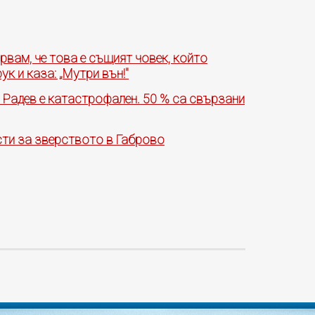
рвам, че това е същият човек, който
к и каза: „Мутри вън!"
 Радев е катастрофален. 50 % са свързани
сти за зверството в Габрово