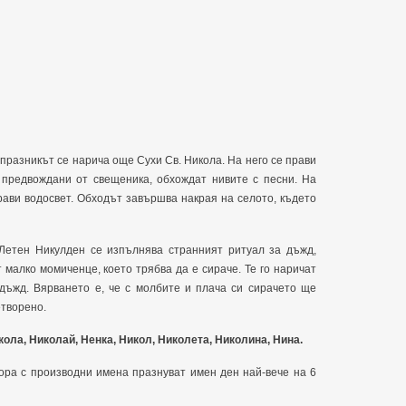
празникът се нарича още Сухи Св. Никола. На него се прави
предвождани от свещеника, обхождат нивите с песни. На
рави водосвет. Обходът завършва накрая на селото, където
Летен Никулден се изпълнява странният ритуал за дъжд,
малко момиченце, което трябва да е сираче. Те го наричат
дъжд. Вярването е, че с молбите и плача си сирачето ще
етворено.
кола, Николай, Ненка, Никол, Николета, Николина, Нина.
ора с производни имена празнуват имен ден най-вече на 6