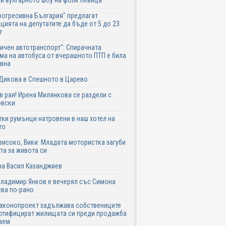
и вулгарното шоу на фолк певица
рогресивна България" предлагат
цията на депутатите да бъде от 5 до 23
т
ичен автотранспорт": Спирачната
ма на автобуса от вчерашното ПТП е била
авна
Дикова в Спешното в Царево
в рая! Ирена Милянкова се раздели с
овски
ки румънци натровени в наш хотел на
то
високо, Вики: Младата мотористка загуби
та за живота си
на Васил Казанджиев
Владимир Янков е вечерял със Симона
ва по-рано
законопроект задължава собствениците
ртифицират жилищата си преди продажба
аем