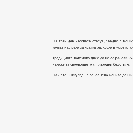
На този ден неговата статуя, заедно с мощи
качват на лодка за кратка разходка в морето, 
Традицията повелява днес да не се работи. А
накаже за своеволието с природни бедствия.
На Летен Никулден е забранено жените да шият.