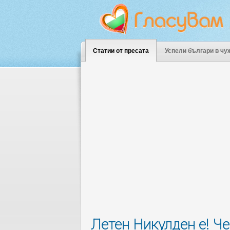
Статии от пресата
Успели българи в чу
Летен Никулден е! Че