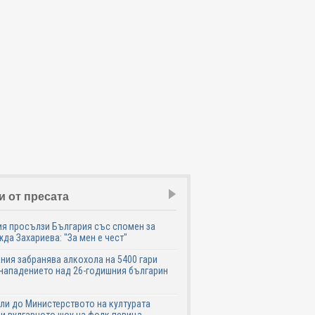
и от пресата
я просълзи България със спомен за
да Захариева: "За мен е чест"
ния забранява алкохола на 5400 гари
нападението над 26-годишния българин
ли до Министерството на културата