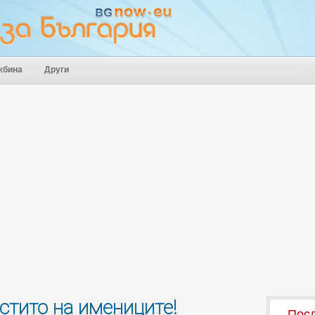
жбина
Други
стито на имениците!
Посл