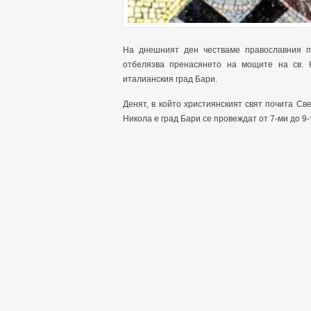
На днешният ден честваме православния п
отбелязва пренасянето на мощите на св. 
италианския град Бари.
Денят, в който християнският свят почита Св
Никола е град Бари се провеждат от 7-ми до 9-