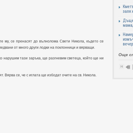
Кметъ
заля 
Дъщер
мама,
Намер
измъч
те му, се пренасят до вълнолома Свети Никола, където се
вечер
следвани от много други лодки на поклонници и вярващи.
Още с
ко нарушим тази заръка, ще разгневим светеца, който ще ни
Н
 Вярва се, че с иглата ще избодат очите на св. Никола.