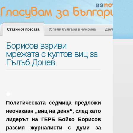
Статии от пресата
Успели българи в чужбина
Други
Борисов взриви
мрежата с култов виц за
Гълъб Донев
Политическата седмица предложи
неочакван „виц на деня“, след като
лидерът на ГЕРБ Бойко Борисов
разсмя журналисти с думи за