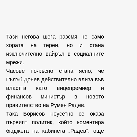
Тази негова шега разсмя не само
хората на терен, но и стана
изключително вайръл в социалните
мрежи.
Часове по-късно стана ясно, че
Гълъб Донев действително влиза във
властта като вицепремиер и
финансов министър в новото
правителство на Румен Радев.
Така Борисов неусетно се оказа
първият политик, който коментира
бюджета на кабинета „Радев“, още