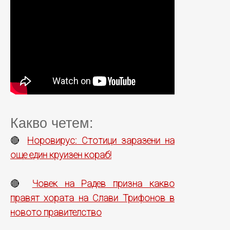
Какво четем:
Норовирус: Стотици заразени на
🔴
още един круизен кораб!
Човек на Радев призна какво
🔴
правят хората на Слави Трифонов в
новото правителство