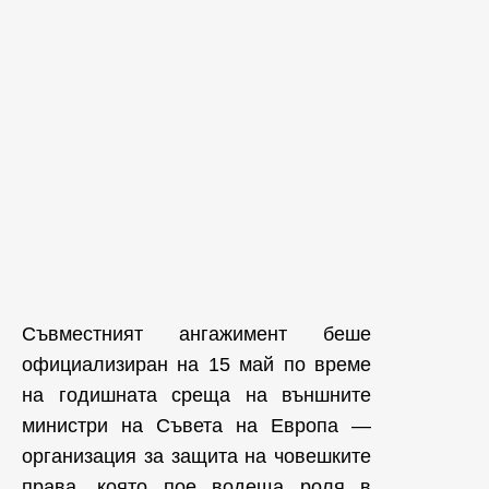
Съвместният ангажимент беше
официализиран на 15 май по време
на годишната среща на външните
министри на Съвета на Европа —
организация за защита на човешките
права, която пое водеща роля в