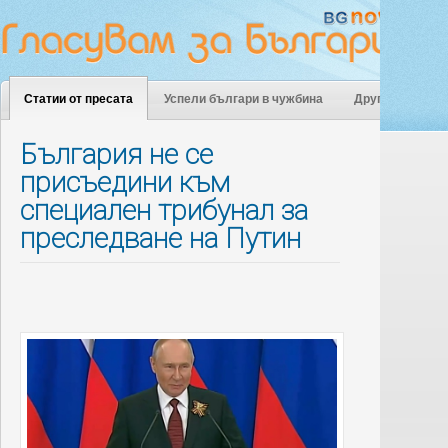
Статии от пресата
Успели българи в чужбина
Други
България не се
присъедини към
специален трибунал за
преследване на Путин