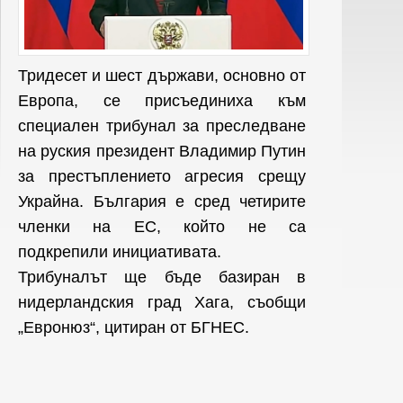
Тридесет и шест държави, основно от
Европа, се присъединиха към
специален трибунал за преследване
на руския президент Владимир Путин
за престъплението агресия срещу
Украйна. България е сред четирите
членки на ЕС, който не са
подкрепили инициативата.
Трибуналът ще бъде базиран в
нидерландския град Хага, съобщи
„Евронюз“, цитиран от БГНЕС.