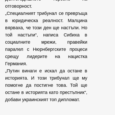
отговорност.
„Специалният трибунал се превръща
в юридическа реалност. Малцина
вярваха, че този ден ще настъпи. Но
той настъпи“, написа Сибиха в
социалните мрежи, правейки
паралел с Нюрнбергските процеси
срещу лидерите на нацистка
Германия.
„Путин винаги е искал да остане в
историята. И този трибунал ще му
помогне да постигне това. Той ще
остане в историята като престъпник“,
добави украинският топ дипломат.