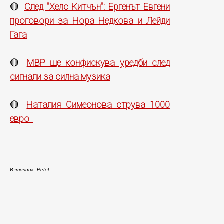
След "Хелс Китчън": Ергенът Евгени
🔴
проговори за Нора Недкова и Лейди
Гага
МВР ще конфискува уредби след
🔴
сигнали за силна музика
Наталия Симеонова струва 1000
🔴
евро
Източник: Petel