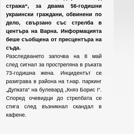
стража“, за двама 56-годишни
украински граждани, обвинени по
дело, свързано със стрелба в
центъра на Варна. Информацията
беше съобщена от пресцентъра на
съда.
Разследването започва на 8 май
след сигнал за простреляна в ръката
73-годишна жена. Инцидентът се
разиграва в района на т.нар. паркинг
„Дупката“ на булевард „Княз Борис I“.
Според очевидци до стрелбата се
стига след възникнал скандал в
кафене.