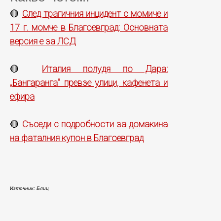
След трагичния инцидент с момиче и
🔴
17 г. момче в Благоевград: Основната
версия е за ЛСД
Италия полудя по Дара:
🔴
„Бангаранга" превзе улици, кафенета и
ефира
Съседи с подробности за домакина
🔴
на фаталния купон в Благоевград
Източник: Блиц