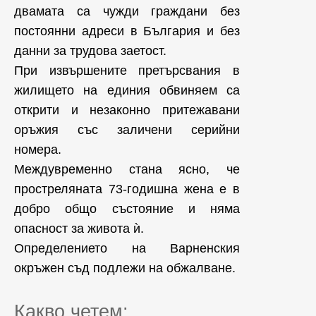
двамата са чужди граждани без
постоянни адреси в България и без
данни за трудова заетост.
При извършените претърсвания в
жилището на единия обвиняем са
открити и незаконно притежавани
оръжия със заличени серийни
номера.
Междувременно стана ясно, че
простреляната 73-годишна жена е в
добро общо състояние и няма
опасност за живота ѝ.
Определението на Варненския
окръжен съд подлежи на обжалване.
Какво четем: