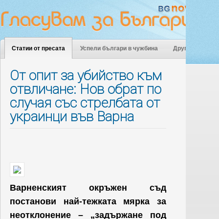
Статии от пресата
Успели българи в чужбина
Други
От опит за убийство към
отвличане: Нов обрат по
случая със стрелбата от
украинци във Варна
Варненският окръжен съд
постанови най-тежката мярка за
неотклонение – „задържане под