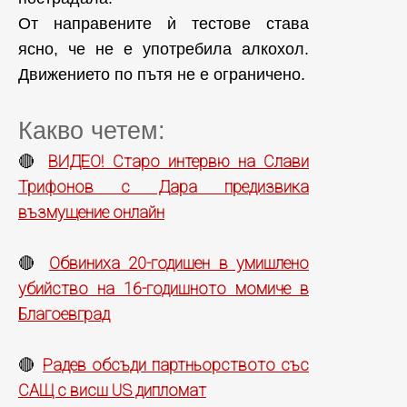
От направените ѝ тестове става
ясно, че не е употребила алкохол.
Движението по пътя не е ограничено.
Какво четем:
ВИДЕО! Старо интервю на Слави
🔴
Трифонов с Дара предизвика
възмущение онлайн
Обвиниха 20-годишен в умишлено
🔴
убийство на 16-годишното момиче в
Благоевград
Радев обсъди партньорството със
🔴
САЩ с висш US дипломат