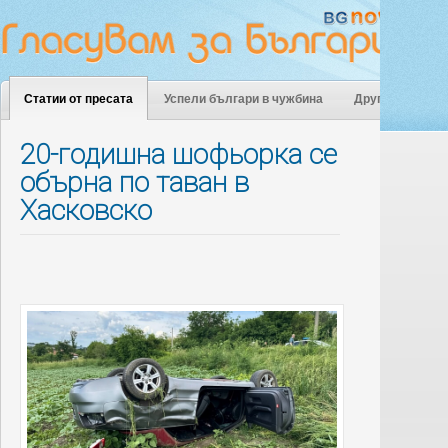
Статии от пресата
Успели българи в чужбина
Други
20-годишна шофьорка се
обърна по таван в
Хасковско