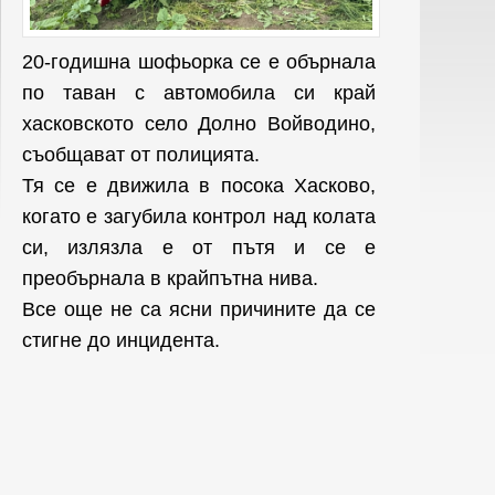
20-годишна шофьорка се е обърнала
по таван с автомобила си край
хасковското село Долно Войводино,
съобщават от полицията.
Тя се е движила в посока Хасково,
когато е загубила контрол над колата
си, излязла е от пътя и се е
преобърнала в крайпътна нива.
Все още не са ясни причините да се
стигне до инцидента.