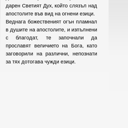
дарен Светият Дух, който слязъл над
апостолите във вид на огнени езици.
Веднага божественият огън пламнал
в душите на апостолите, и изпълнени
с благодат, те започнали да
прославят величието на Бога, като
заговорили на различни, непознати
за тях дотогава чужди езици.