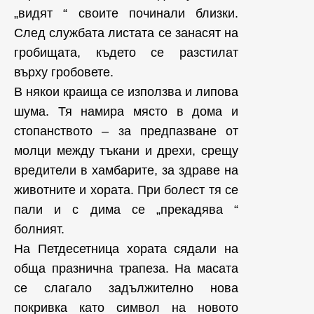
„видят “ своите починали близки.
След службата листата се занасят на
гробищата, където се разстилат
върху гробовете.
В някои краища се използва и липова
шума. Тя намира място в дома и
стопанството – за предпазване от
молци между тъкани и дрехи, срещу
вредители в хамбарите, за здраве на
животните и хората. При болест тя се
пали и с дима се „прекадява “
болният.
На Петдесетница хората сядали на
обща празнична трапеза. На масата
се слагало задължително нова
покривка като символ на новото