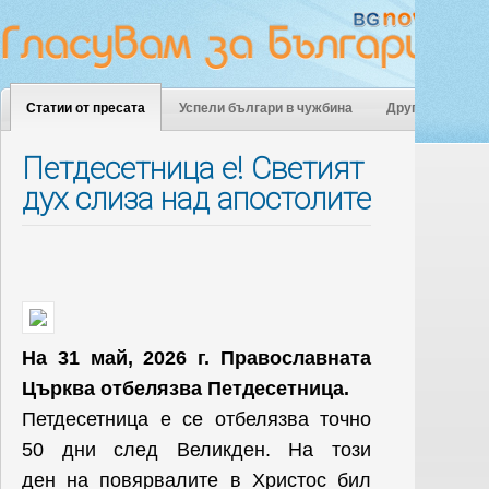
Статии от пресата
Успели българи в чужбина
Други
Петдесетница е! Светият
дух слиза над апостолите
На 31 май, 2026 г. Православната
Църква отбелязва Петдесетница.
Петдесетница е се отбелязва точно
50 дни след Великден. На този
ден на повярвалите в Христос бил