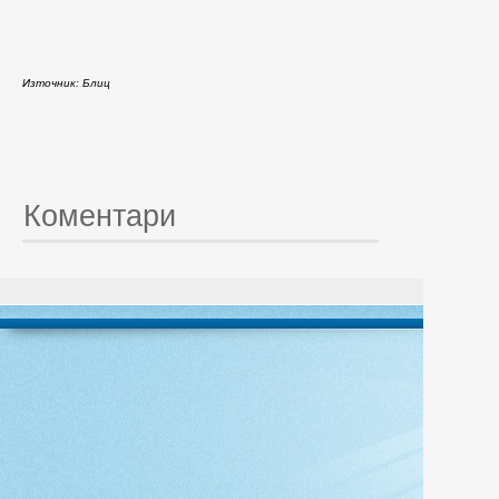
Източник: Блиц
Коментари
© 20