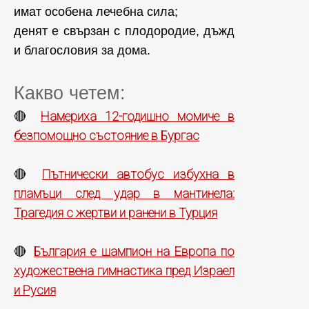
имат особена лечебна сила;
денят е свързан с плодородие, дъжд
и благословия за дома.
Какво четем:
Намериха 12-годишно момиче в
🔴
безпомощно състояние в Бургас
Пътнически автобус избухна в
🔴
пламъци след удар в мантинела:
Трагедия с жертви и ранени в Турция
България е шампион на Европа по
🔴
художествена гимнастика пред Израел
и Русия