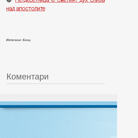
🔴
над апостолите
Източник: Блиц
Коментари
© 20