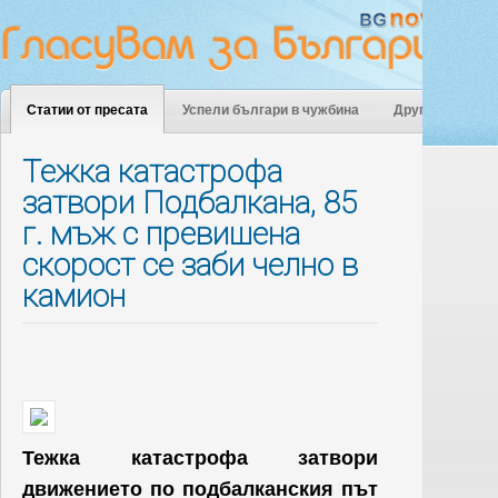
Статии от пресата
Успели българи в чужбина
Други
Тежка катастрофа
затвори Подбалкана, 85
г. мъж с превишена
скорост се заби челно в
камион
Тежка катастрофа затвори
движението по подбалканския път