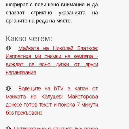
шофират с повишено внимание и да
спазват стриктно указанията на
органите на реда на място.
Какво четем:
Майката на Николай Златков:
🔴
Изпратиха ми снимки на кемпера -
виждат се ясно дупки от други
наранявания
Водещите на bTV в капан от
🔴
майката на Калушев! Майсторова
донесе готов текст и поиска 7 минути
без прекъсване
Петдесетница е! Светият дух слиза