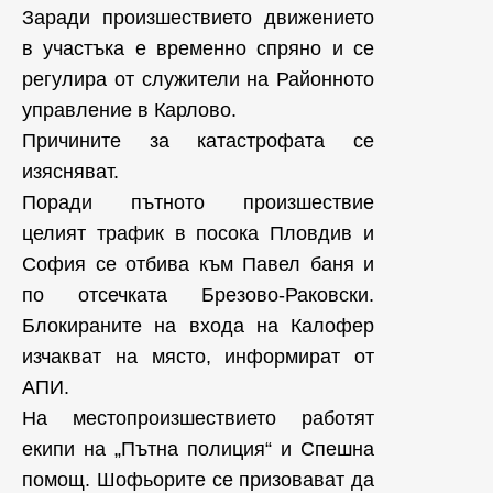
Заради произшествието движението
в участъка е временно спряно и се
регулира от служители на Районното
управление в Карлово.
Причините за катастрофата се
изясняват.
Поради пътното произшествие
целият трафик в посока Пловдив и
София се отбива към Павел баня и
по отсечката Брезово-Раковски.
Блокираните на входа на Калофер
изчакват на място, информират от
АПИ.
На местопроизшествието работят
екипи на „Пътна полиция“ и Спешна
помощ. Шофьорите се призовават да