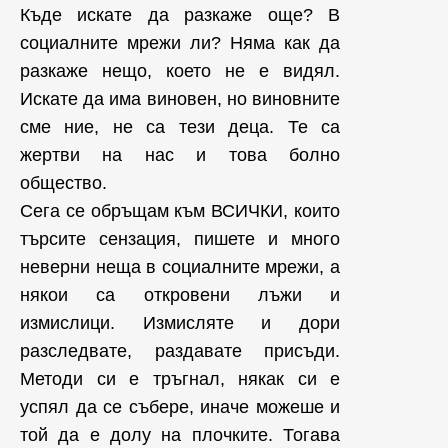
Къде искате да разкаже още? В
социалните мрежи ли? Няма как да
разкаже нещо, което не е видял.
Искате да има виновен, но виновните
сме ние, не са тези деца. Те са
жертви на нас и това болно
общество.
Сега се обръщам към ВСИЧКИ, които
търсите сензация, пишете и много
неверни неща в социалните мрежи, а
някои са откровени лъжи и
измислици. Измисляте и дори
разследвате, раздавате присъди.
Методи си е тръгнал, някак си е
успял да се събере, иначе можеше и
той да е долу на плочките. Тогава