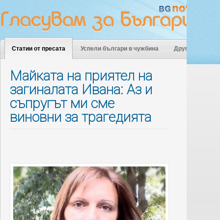
Статии от пресата
Успели българи в чужбина
Други
Майката на приятел на
загиналата Ивана: Аз и
съпругът ми сме
виновни за трагедията