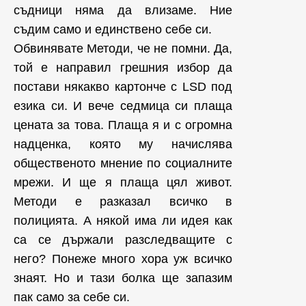
съдници няма да влизаме. Ние
съдим само и единствено себе си.
Обвинявате Методи, че не помни. Да,
той е направил грешния избор да
постави някакво картонче с LSD под
езика си. И вече седмица си плаща
цената за това. Плаща я и с огромна
надценка, която му начислява
общественото мнение по социалните
мрежи. И ще я плаща цял живот.
Методи е разказал всичко в
полицията. А някой има ли идея как
са се държали разследващите с
него? Понеже много хора уж всичко
знаят. Но и тази болка ще запазим
пак само за себе си.