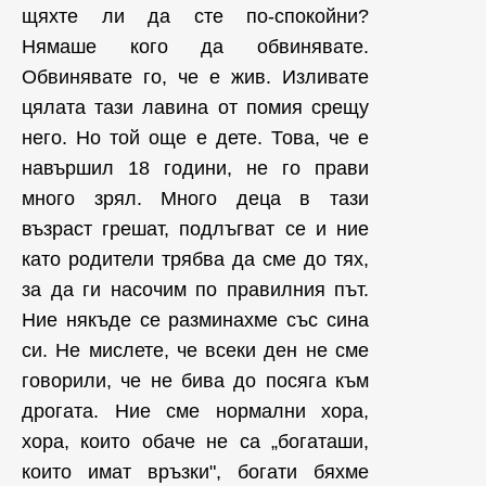
щяхте ли да сте по-спокойни?
Нямаше кого да обвинявате.
Обвинявате го, че е жив. Изливате
цялата тази лавина от помия срещу
него. Но той още е дете. Това, че е
навършил 18 години, не го прави
много зрял. Много деца в тази
възраст грешат, подлъгват се и ние
като родители трябва да сме до тях,
за да ги насочим по правилния път.
Ние някъде се разминахме със сина
си. Не мислете, че всеки ден не сме
говорили, че не бива до посяга към
дрогата. Ние сме нормални хора,
хора, които обаче не са „богаташи,
които имат връзки", богати бяхме