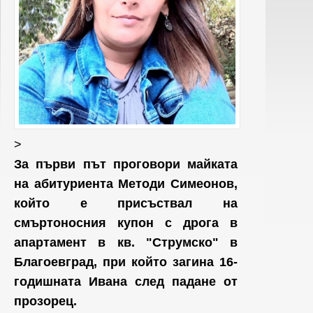
>
За първи път проговори майката
на абитуриента Методи Симеонов,
който е присъствал на
смъртоносния купон с дрога в
апартамент в кв. "Струмско" в
Благоевград, при който загина 16-
годишната Ивана след падане от
прозорец.