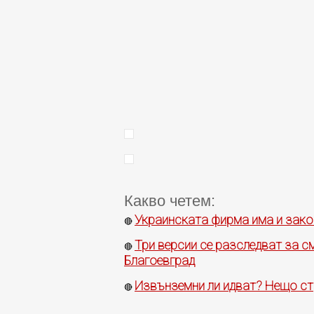
Какво четем:
Украинската фирма има и зако
🔴
Три версии се разследват за с
🔴
Благоевград
Извънземни ли идват? Нещо стр
🔴