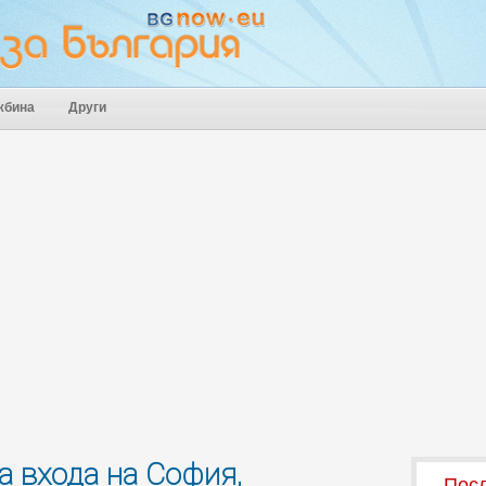
жбина
Други
а входа на София,
Посл