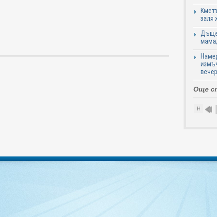
Кметъ
заля 
Дъщер
мама,
Намер
измъч
вечер
Още с
Н