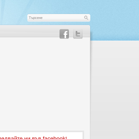
едвайте ни във facebook!