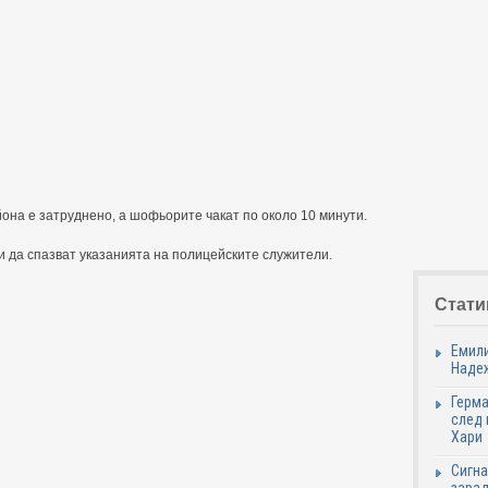
она е затруднено, а шофьорите чакат по около 10 минути.
и да спазват указанията на полицейските служители.
Стати
Емили
Надеж
Герма
след 
Хари
Сигна