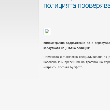
полицията проверяв
Километрично задръстване се е образува
караулката на „Пътна полиция“.
Причината е съвместна специализирана акци
насочена към превенция на трафика на хора
мигранти, посочва Булфото.