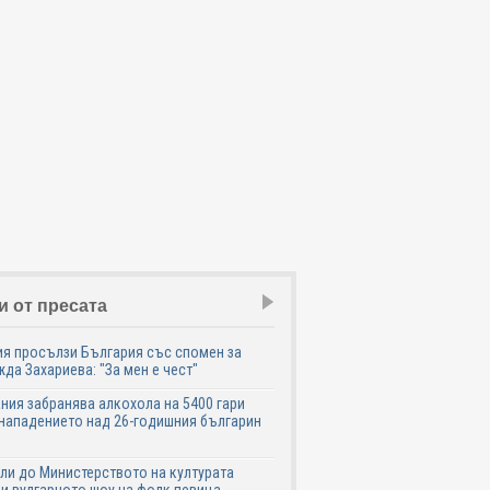
и от пресата
я просълзи България със спомен за
да Захариева: "За мен е чест"
ния забранява алкохола на 5400 гари
нападението над 26-годишния българин
ли до Министерството на културата