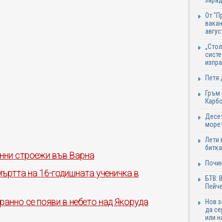
зарад
От "П
вакан
авгус
„Стол
систе
изпр
Петя 
Гръм 
Карб
Десет
море
Лети 
битка
нни строежи във Варна
Почи
мъртта на 16-годишната ученичка в
БТВ: 
Пейче
анно се появи в небето над Якоруда
Нов 
да се
или н