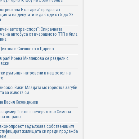
и вулгарното шоу на фолк певица
рогресивна България" предлагат
цията на депутатите да бъде от 5 до 23
т
ичен автотранспорт": Спирачната
ма на автобуса от вчерашното ПТП е била
авна
Дикова в Спешното в Царево
в рая! Ирена Милянкова се раздели с
овски
ки румънци натровени в наш хотел на
то
високо, Вики: Младата мотористка загуби
та за живота си
на Васил Казанджиев
Владимир Янков е вечерял със Симона
ва по-рано
законопроект задължава собствениците
ртифицират жилищата си преди продажба
аем