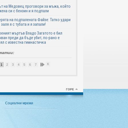
т на Медовец проговори за мъжа, който
жена си с бензин и я подпали
ята на подпалената Файзе: Татко удари
 заля я с тубата и я запали!
еният мъртъв Владо Загатото е бил
ван преди да бъде убит, по-рано е
ял с известна гимнастичка
татии:
К
1
2
3
4
5
6
7
8
9
10
ГОРЕ
Социални мрежи