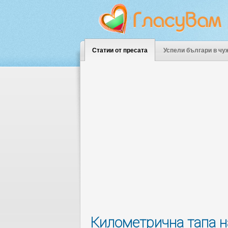
Статии от пресата
Успели българи в чу
Километрична тапа н